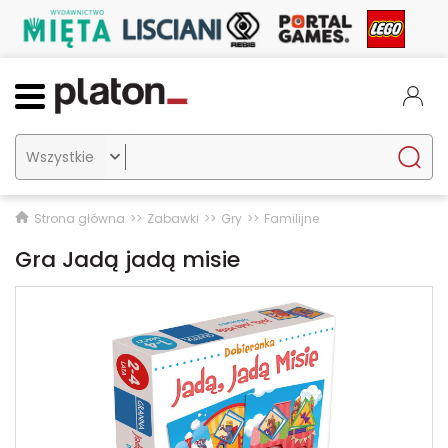

Strona główna
Zabawki
Gry
Familijne
Gra Jadą jadą misie