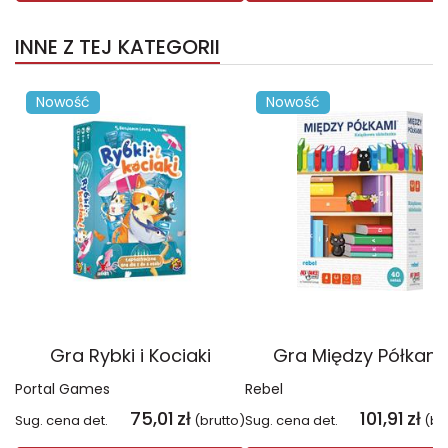
INNE Z TEJ KATEGORII
Nowość
Nowość
Gra Rybki i Kociaki
Gra Między Półkami
Portal Games
Rebel
75,01
zł
101,91
zł
Sug. cena det.
(brutto)
Sug. cena det.
(br