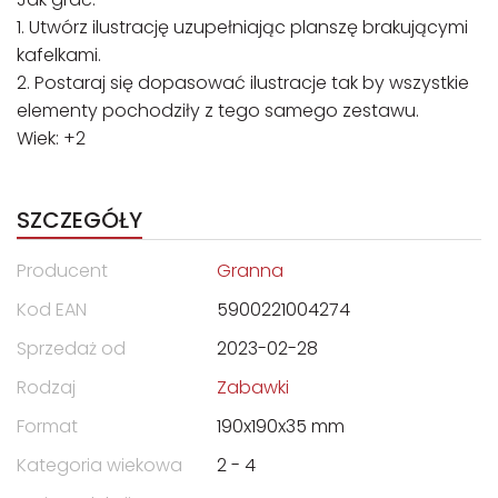
1. Utwórz ilustrację uzupełniając planszę brakującymi
kafelkami.
2. Postaraj się dopasować ilustracje tak by wszystkie
elementy pochodziły z tego samego zestawu.
Wiek: +2
SZCZEGÓŁY
Producent
Granna
Kod EAN
5900221004274
Sprzedaż od
2023-02-28
Rodzaj
Zabawki
Format
190x190x35 mm
Kategoria wiekowa
2 - 4