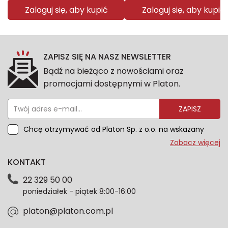
Zaloguj się, aby kupić
Zaloguj się, aby kupić
ZAPISZ SIĘ NA NASZ NEWSLETTER
Bądź na bieżąco z nowościami oraz
promocjami dostępnymi w Platon.
ZAPISZ
Chcę otrzymywać od Platon Sp. z o.o. na wskazany
przeze mnie adres e-mail informacje marketingowe
Zobacz więcej
dotyczące oferty platon.com.pl. Wszelkie informacje
KONTAKT
dotyczące danych osobowych znajdziesz w naszej
Polityce prywatności. Zgodę możesz wycofać w
22 329 50 00
każdym czasie. Wycofanie zgody nie wpłynie na
poniedziałek - piątek 8:00-16:00
zgodność z prawem przetwarzania dokonanego przed
jej wycofaniem.*
platon@platon.com.pl