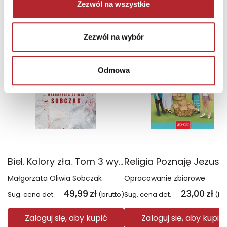
NAJCZĘŚCIEJ KUPOWANE
Zezwól na wszystkie
zobacz więcej
TOP 100
TOP 100
Zezwól na wybór
Wyłączność
Odmowa
Biel. Kolory zła. Tom 3 wyd. 2025
Małgorzata Oliwia Sobczak
Opracowanie zbiorowe
49,99
zł
23,00
zł
Sug. cena det.
(brutto)
Sug. cena det.
(br
Zaloguj się, aby kupić
Zaloguj się, aby kupić