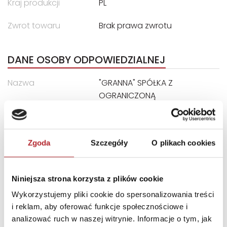
Kraj produkcji
PL
Zwrot towaru
Brak prawa zwrotu
DANE OSOBY ODPOWIEDZIALNEJ
Nazwa
"GRANNA" SPÓŁKA Z
OGRANICZONĄ
ODPOWIEDZIALNOŚCIĄ
Ulica
ul. Edwarda Jelinka 48
Kod pocztowy
01-646
Zgoda
Szczegóły
O plikach cookies
Miasto
Warszawa
E-mail
bok@granna.pl
Niniejsza strona korzysta z plików cookie
Wykorzystujemy pliki cookie do spersonalizowania treści
i reklam, aby oferować funkcje społecznościowe i
INNI KLIENCI KUPOWALI
analizować ruch w naszej witrynie. Informacje o tym, jak