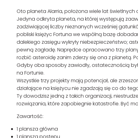
Oto planeta Alarria, położona wiele lat świetlnych 
Jedyna odkryta planeta, na której występują zaa
zadziwiającej liczby nieznanych wcześniej gatunkó
pobliski księżyc Fortuna we wspólną bazę dobadania
dalekiego zasięgu wykryły niebezpieczeństwo; aste
pewną zagładę. Naprędce opracowano trzy plany 
rozbić asteroidę zanim zderzy się ona z planetą. P
Gdyby oba sposoby zawiodły, ostatecznością była
na Fortunie.
Wszystkie trzy projekty mają potencjał, ale zrze
działające na księżycu nie zgadzają się co do tego, 
Ty dowodzisz jedną z takich organizacji, niestru
rozwiązania, które zapobiegnie katastrofie. Być m
Zawartość:
1 plansza główna
1 plansza postępu