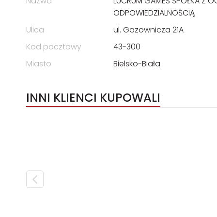
Nazwa
LUCRUM GAMES SPÓŁKA Z O
ODPOWIEDZIALNOŚCIĄ
Ulica
ul. Gazownicza 21A
Kod pocztowy
43-300
Miasto
Bielsko-Biała
INNI KLIENCI KUPOWALI