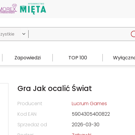

Zapowiedzi
TOP 100
Wyłączno
Gra Jak ocalić Świat
Producent
Lucrum Games
Kod EAN
5904305400822
Sprzedaż od
2026-03-30