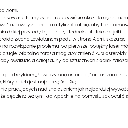
od Ziemi.
wansowane formy życia… rzeczywiście okazała się domem
w! Naukowcy z całej galaktyki zebrali się, aby terraform
 dzikiej przyrody tej planety. Jednak ostatnio czujniki
roida zwana Lewiatanem pędzi w stronę Alarrii, skazując 
na rozwiązanie problemu: po pierwsze, potężny laser m
o drugie, orbitalna tarcza mogłaby zmienić kurs asteroidy.
by ewakuacja całej fauny do sztucznych siedlisk założ
szone pod szyldem „Powstrzymać asteroidę” organizacje n
który z nich jest najlepszą ścieżką.
dzenie pracujących nad znalezieniem jak najbardziej wywa
oże będziesz też tym, kto wpadnie na pomysł… Jak ocalić ś