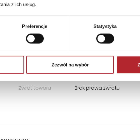
nia z ich usług.
Preferencje
Statystyka
Zezwól na wybór
Z
Format
295x295x75 mm
Kraj produkcji
CN
Zwrot towaru
Brak prawa zwrotu