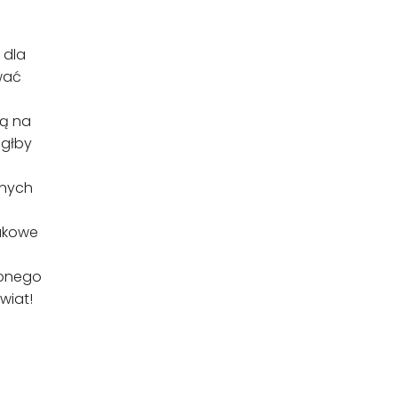
 dla
ować
ją na
ógłby
onych
aukowe
żonego
wiat!