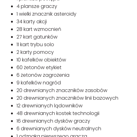
4 plansze graczy
1 wielki znacznik asteroidy
34 karty akcji
28 kart wzmocnień
27 kart gatunków
11 kart trybu solo
2 karty pomocy
10 kafelków obiektów
60 żetonów etykiet
6 żetonów zagrożenia
9 kafelków nagród
20 drewnianych znaczników zasobów
20 drewnianych znaczników linii bazowych
12 drewnianych lądowników
48 drewnianych kostek technologii
16 drewnianych dysków graczy
6 drewnianych dysków neutralnych
1 odznaka pierwszego gracza