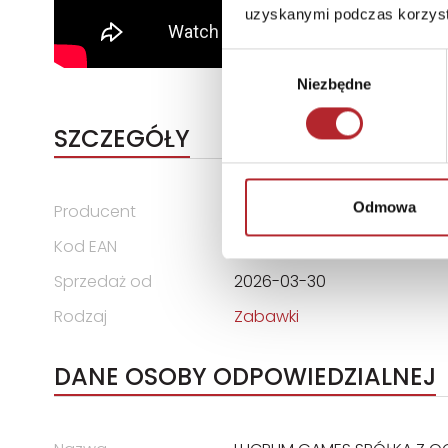
uzyskanymi podczas korzysta
Wybór
Niezbędne
zgody
SZCZEGÓŁY
Odmowa
Producent
Lucrum Games
Kod EAN
5904305400822
Sprzedaż od
2026-03-30
Rodzaj
Zabawki
DANE OSOBY ODPOWIEDZIALNEJ