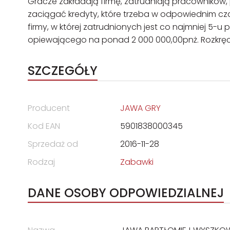
Gracze zakładają firmę, zatrudniają pracowników,
zaciągać kredyty, które trzeba w odpowiednim cza
firmy, w której zatrudnionych jest co najmniej 5-
opiewającego na ponad 2 000 000,00pnż. Rozkręcaj
SZCZEGÓŁY
Producent
JAWA GRY
Kod EAN
5901838000345
Sprzedaż od
2016-11-28
Rodzaj
Zabawki
DANE OSOBY ODPOWIEDZIALNEJ