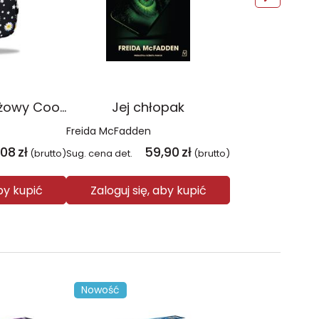
Plecak młodzieżowy Coolpack Jerry Daisy Black
Jej chłopak
Freida McFadden
,08
zł
59,90
zł
(brutto)
Sug. cena det.
(brutto)
aby kupić
Zaloguj się, aby kupić
Nowość