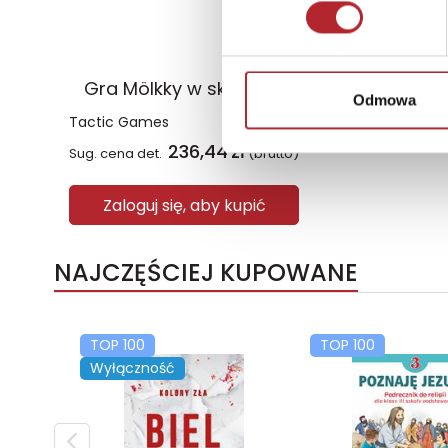
Gra Mölkky w skrzynce
Odmowa
Tactic Games
236,44
zł
Sug. cena det.
(brutto)
Zaloguj się, aby kupić
NAJCZĘŚCIEJ KUPOWANE
TOP 100
TOP 100
Wyłączność