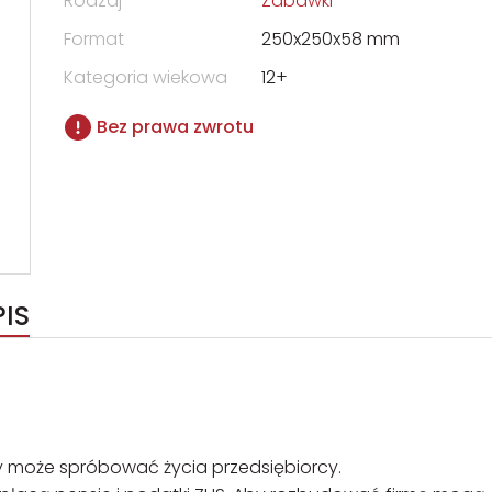
Rodzaj
Zabawki
Format
250x250x58 mm
Kategoria wiekowa
12+
Bez prawa zwrotu
PIS
dy może spróbować życia przedsiębiorcy.