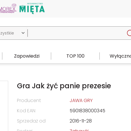

Zapowiedzi
TOP 100
Wyłączno
Gra Jak żyć panie prezesie
Producent
JAWA GRY
Kod EAN
5901838000345
Sprzedaż od
2016-11-28