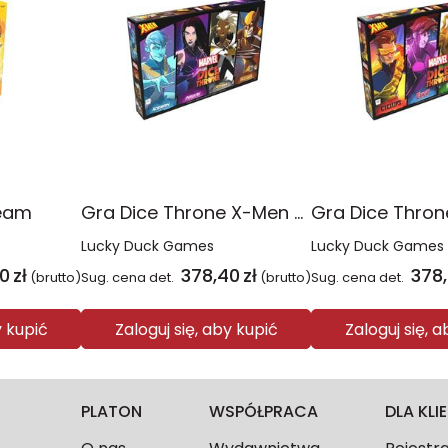
eam
Gra Dice Throne X-Men Box 1
Lucky Duck Games
Lucky Duck Games
40
zł
378,40
zł
378
(brutto)
Sug. cena det.
(brutto)
Sug. cena det.
y kupić
Zaloguj się, aby kupić
Zaloguj się, 
PLATON
WSPÓŁPRACA
DLA KL