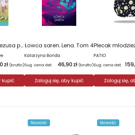
Religia Poznaję Jezusa podręcznik dla klasy 3 szkoły podstawowej
Łowca saren. Lena. Tom 4
we
Katarzyna Bonda
PATIO
00
zł
46,90
zł
159
(brutto)
Sug. cena det.
(brutto)
Sug. cena det.
y kupić
Zaloguj się, aby kupić
Zaloguj się, 
Nowość
Nowość