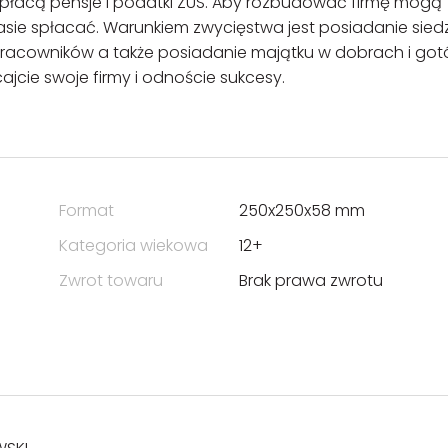
 płacą pensje i podatki ZUS. Aby rozbudować firmę mogą
sie spłacać. Warunkiem zwycięstwa jest posiadanie sied
u pracowników a także posiadanie majątku w dobrach i go
cie swoje firmy i odnoście sukcesy.
Format
250x250x58 mm
Kategoria wiekowa
12+
Zwrot towaru
Brak prawa zwrotu