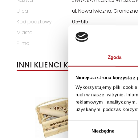
Nazwa
JAWA BARTŁOMIEJ WYSZKO
Ulica
ul. Nowa Iwiczna, Graniczn
Kod pocztowy
05-515
Miasto
Mysiadło
E-mail
jawa@jawa.waw.pl
Zgoda
INNI KLIENCI KUPOWALI
Niniejsza strona korzysta z
Wykorzystujemy pliki cookie 
ruch w naszej witrynie. Inf
reklamowym i analitycznym. 
uzyskanymi podczas korzysta
Wybór
Niezbędne
zgody