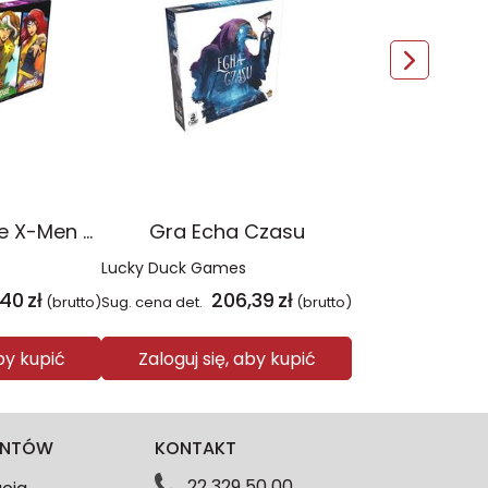
Gra Dice Throne X-Men Box 2
Gra Echa Czasu
Lucky Duck Games
,40
zł
206,39
zł
(brutto)
Sug. cena det.
(brutto)
aby kupić
Zaloguj się, aby kupić
IENTÓW
KONTAKT
22 329 50 00