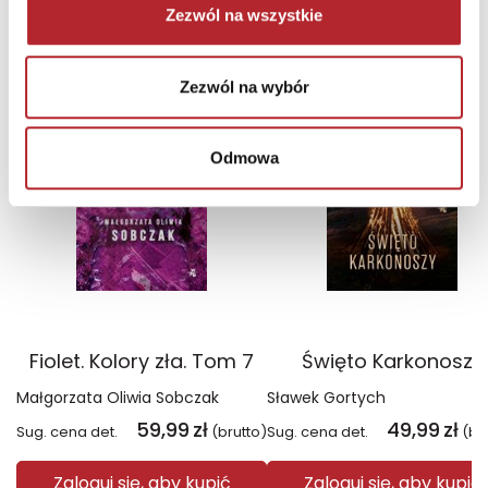
Zezwól na wszystkie
NAJCZĘŚCIEJ KUPOWANE
zobacz więcej
TOP 100
TOP 100
Zezwól na wybór
Wyłączność
Wyłączność
Odmowa
Fiolet. Kolory zła. Tom 7
Święto Karkonoszy
Małgorzata Oliwia Sobczak
Sławek Gortych
59,99
zł
49,99
zł
Sug. cena det.
(brutto)
Sug. cena det.
(br
Zaloguj się, aby kupić
Zaloguj się, aby kupić