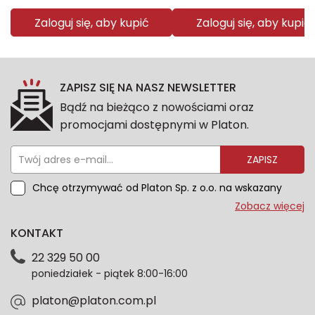
Zaloguj się, aby kupić
Zaloguj się, aby kupić
ZAPISZ SIĘ NA NASZ NEWSLETTER
Bądź na bieżąco z nowościami oraz
promocjami dostępnymi w Platon.
ZAPISZ
Chcę otrzymywać od Platon Sp. z o.o. na wskazany
przeze mnie adres e-mail informacje marketingowe
Zobacz więcej
dotyczące oferty platon.com.pl. Wszelkie informacje
KONTAKT
dotyczące danych osobowych znajdziesz w naszej
Polityce prywatności. Zgodę możesz wycofać w
22 329 50 00
każdym czasie. Wycofanie zgody nie wpłynie na
poniedziałek - piątek 8:00-16:00
zgodność z prawem przetwarzania dokonanego przed
jej wycofaniem.*
platon@platon.com.pl