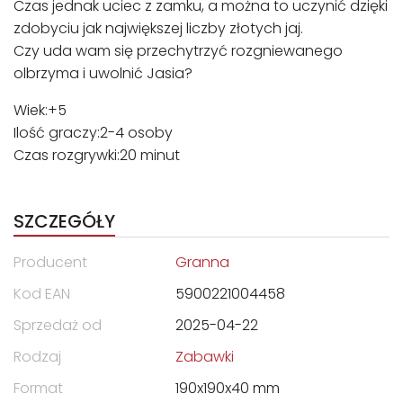
Czas jednak uciec z zamku, a można to uczynić dzięki
zdobyciu jak największej liczby złotych jaj.
Czy uda wam się przechytrzyć rozgniewanego
olbrzyma i uwolnić Jasia?
Wiek:+5
Ilość graczy:2-4 osoby
Czas rozgrywki:20 minut
SZCZEGÓŁY
Producent
Granna
Kod EAN
5900221004458
Sprzedaż od
2025-04-22
Rodzaj
Zabawki
Format
190x190x40 mm