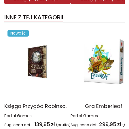
INNE Z TEJ KATEGORII
Nowość
Księga Przygód Robinson Crusoe
Gra Emberleaf
Portal Games
Portal Games
139,95
zł
299,95
zł
Sug. cena det.
(brutto)
Sug. cena det.
(br