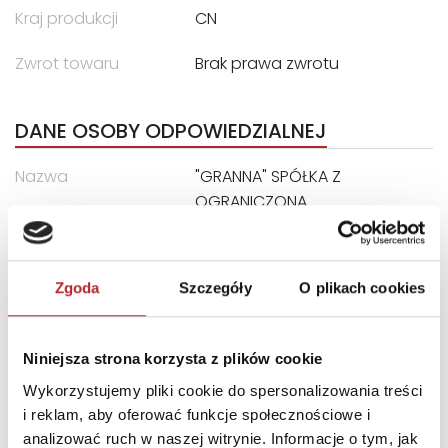
Kraj produkcji
CN
Zwrot towaru
Brak prawa zwrotu
DANE OSOBY ODPOWIEDZIALNEJ
Nazwa
"GRANNA" SPÓŁKA Z
OGRANICZONĄ
ODPOWIEDZIALNOŚCIĄ
Ulica
ul. Edwarda Jelinka 48
Zgoda
Szczegóły
O plikach cookies
Kod pocztowy
01-646
Miasto
Warszawa
Niniejsza strona korzysta z plików cookie
E-mail
bok@granna.pl
Wykorzystujemy pliki cookie do spersonalizowania treści
i reklam, aby oferować funkcje społecznościowe i
INNI KLIENCI KUPOWALI
analizować ruch w naszej witrynie. Informacje o tym, jak