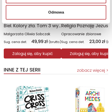
Odmowa
Biel. Kolory zła. Tom 3 wyd. 2025
Małgorzata Oliwia Sobczak
Opracowanie zbiorowe
49,99
zł
23,00
zł
Sug. cena det.
(brutto)
Sug. cena det.
(br
Zaloguj się, aby kupić
Zaloguj się, aby kupić
INNE Z TEJ SERII
zobacz więcej