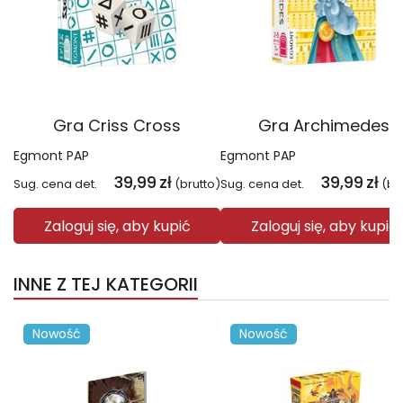
Gra Criss Cross
Gra Archimedes
Egmont PAP
Egmont PAP
39,99
zł
39,99
zł
Sug. cena det.
(brutto)
Sug. cena det.
(br
Zaloguj się, aby kupić
Zaloguj się, aby kupić
INNE Z TEJ KATEGORII
Nowość
Nowość