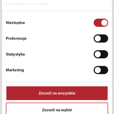
korzystania z ich usług.
Gra Mölkky w skrzynce
Wybór
Niezbędne
zgody
Tactic Games
236,44
zł
Sug. cena det.
(brutto)
Preferencje
Zaloguj się, aby kupić
Statystyka
NAJCZĘŚCIEJ KUPOWANE
zobacz więcej
Marketing
TOP 100
TOP 100
Wyłączność
Zezwól na wszystkie
Zezwól na wybór