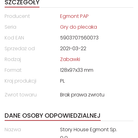
SZCZEGÓŁY
Producent
Egmont PAP
Seria
Gry do plecaka
Kod EAN
5903707560073
Sprzedaż od
2021-03-22
Rodzaj
Zabawki
Format
128x97x33 mm
Kraj produkcji
PL
Zwrot towaru
Brak prawa zwrotu
DANE OSOBY ODPOWIEDZIALNEJ
Nazwa
Story House Egmont Sp.
o.o.