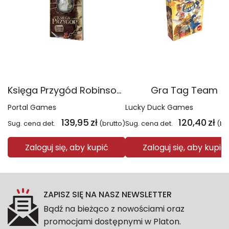
Księga Przygód Robinson Crusoe
Gra Tag Team
Portal Games
Lucky Duck Games
139,95
zł
120,40
zł
Sug. cena det.
(brutto)
Sug. cena det.
(br
Zaloguj się, aby kupić
Zaloguj się, aby kupić
ZAPISZ SIĘ NA NASZ NEWSLETTER
Bądź na bieżąco z nowościami oraz
promocjami dostępnymi w Platon.