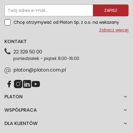
ZAPISZ
Chcę otrzymywać od Platon Sp. z o.o. na wskazany
przeze mnie adres e-mail informacje marketingowe
Zobacz więcej
dotyczące oferty platon.com.pl. Wszelkie informacje
KONTAKT
dotyczące danych osobowych znajdziesz w naszej
Polityce prywatności. Zgodę możesz wycofać w
22 329 50 00
każdym czasie. Wycofanie zgody nie wpłynie na
poniedziałek - piątek 8:00-16:00
zgodność z prawem przetwarzania dokonanego przed
jej wycofaniem.*
platon@platon.com.pl
PLATON
WSPÓŁPRACA
DLA KLIENTÓW