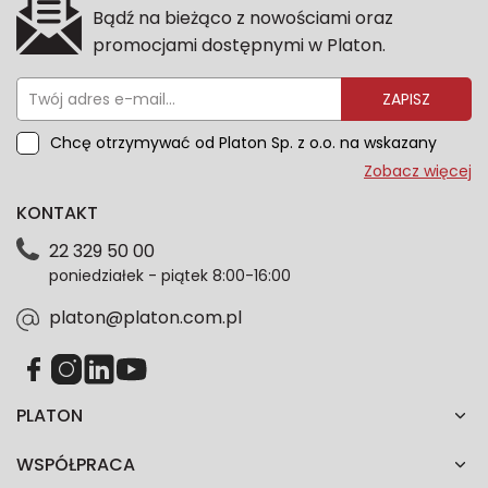
Bądź na bieżąco z nowościami oraz
promocjami dostępnymi w Platon.
ZAPISZ
Chcę otrzymywać od Platon Sp. z o.o. na wskazany
przeze mnie adres e-mail informacje marketingowe
Zobacz więcej
dotyczące oferty platon.com.pl. Wszelkie informacje
KONTAKT
dotyczące danych osobowych znajdziesz w naszej
Polityce prywatności. Zgodę możesz wycofać w
22 329 50 00
każdym czasie. Wycofanie zgody nie wpłynie na
poniedziałek - piątek 8:00-16:00
zgodność z prawem przetwarzania dokonanego przed
jej wycofaniem.*
platon@platon.com.pl
PLATON
WSPÓŁPRACA