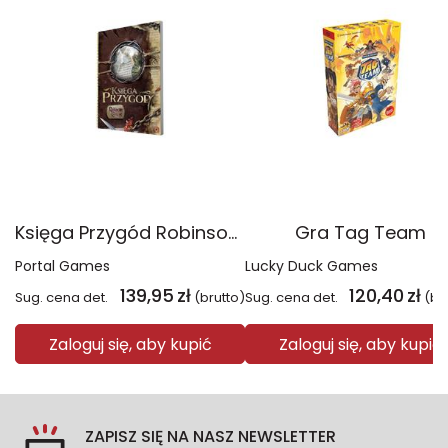
Księga Przygód Robinson Crusoe
Gra Tag Team
Portal Games
Lucky Duck Games
139,95
zł
120,40
zł
Sug. cena det.
(brutto)
Sug. cena det.
(br
Zaloguj się, aby kupić
Zaloguj się, aby kupić
ZAPISZ SIĘ NA NASZ NEWSLETTER