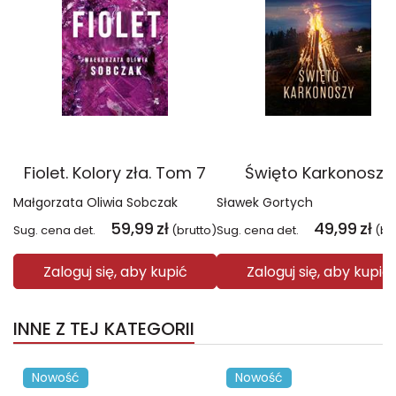
Fiolet. Kolory zła. Tom 7
Święto Karkonoszy
Małgorzata Oliwia Sobczak
Sławek Gortych
59,99
zł
49,99
zł
Sug. cena det.
(brutto)
Sug. cena det.
(br
Zaloguj się, aby kupić
Zaloguj się, aby kupić
INNE Z TEJ KATEGORII
Nowość
Nowość