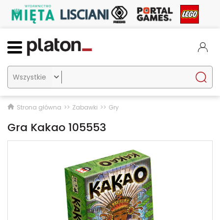

Strona główna
Zabawki
Gry
Gra Kakao 105553