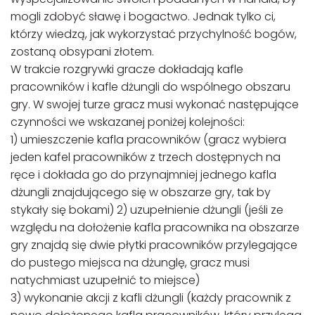
mogli zdobyć sławę i bogactwo. Jednak tylko ci,
którzy wiedzą, jak wykorzystać przychylność bogów,
zostaną obsypani złotem.
W trakcie rozgrywki gracze dokładają kafle
pracowników i kafle dżungli do wspólnego obszaru
gry. W swojej turze gracz musi wykonać następujące
czynności we wskazanej poniżej kolejności:
1) umieszczenie kafla pracowników (gracz wybiera
jeden kafel pracowników z trzech dostępnych na
ręce i dokłada go do przynajmniej jednego kafla
dżungli znajdującego się w obszarze gry, tak by
stykały się bokami) 2) uzupełnienie dżungli (jeśli ze
względu na dołożenie kafla pracownika na obszarze
gry znajdą się dwie płytki pracowników przylegające
do pustego miejsca na dżunglę, gracz musi
natychmiast uzupełnić to miejsce)
3) wykonanie akcji z kafli dżungli (każdy pracownik z