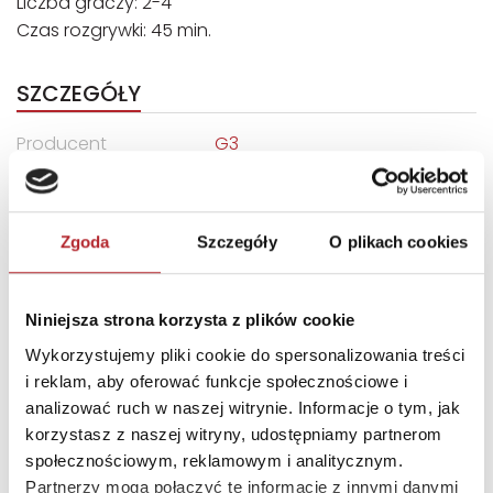
Liczba graczy: 2-4
Czas rozgrywki: 45 min.
SZCZEGÓŁY
Producent
G3
Kod EAN
5902020445814
Sprzedaż od
2022-03-14
Zgoda
Szczegóły
O plikach cookies
Rodzaj
Zabawki
Format
275x190x68 mm
Niniejsza strona korzysta z plików cookie
Kraj produkcji
DE
Wykorzystujemy pliki cookie do spersonalizowania treści
i reklam, aby oferować funkcje społecznościowe i
Zwrot towaru
Brak prawa zwrotu
analizować ruch w naszej witrynie. Informacje o tym, jak
korzystasz z naszej witryny, udostępniamy partnerom
DANE OSOBY ODPOWIEDZIALNEJ
społecznościowym, reklamowym i analitycznym.
Partnerzy mogą połączyć te informacje z innymi danymi