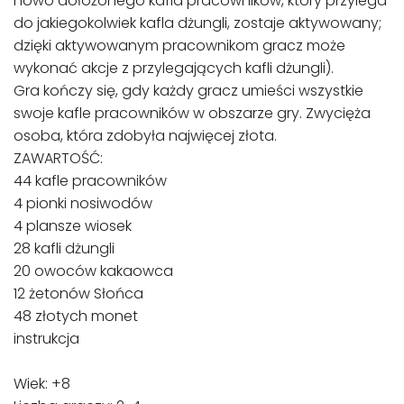
nowo dołożonego kafla pracowników, który przylega
do jakiegokolwiek kafla dżungli, zostaje aktywowany;
dzięki aktywowanym pracownikom gracz może
wykonać akcje z przylegających kafli dżungli).
Gra kończy się, gdy każdy gracz umieści wszystkie
swoje kafle pracowników w obszarze gry. Zwycięża
osoba, która zdobyła najwięcej złota.
ZAWARTOŚĆ:
44 kafle pracowników
4 pionki nosiwodów
4 plansze wiosek
28 kafli dżungli
20 owoców kakaowca
12 żetonów Słońca
48 złotych monet
instrukcja
Wiek: +8