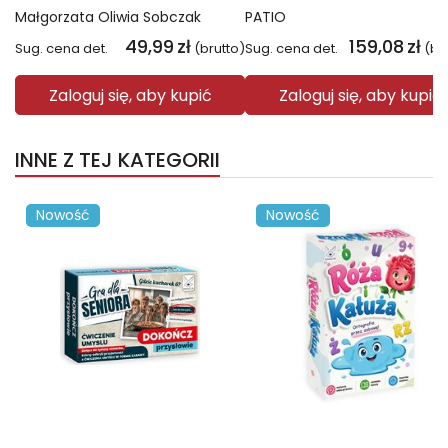
Małgorzata Oliwia Sobczak
PATIO
49,99
zł
159,08
zł
Sug. cena det.
(brutto)
Sug. cena det.
(br
Zaloguj się, aby kupić
Zaloguj się, aby kupić
INNE Z TEJ KATEGORII
Nowość
Nowość