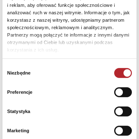
E-mail
office@kukuryku.co
i reklam, aby oferować funkcje społecznościowe i
analizować ruch w naszej witrynie. Informacje o tym, jak
korzystasz z naszej witryny, udostępniamy partnerom
INNI KLIENCI KUPOWALI
społecznościowym, reklamowym i analitycznym.
Partnerzy mogą połączyć te informacje z innymi danymi
otrzymanymi od Ciebie lub uzyskanymi podczas
korzystania z ich usług.
Wybór
Niezbędne
zgody
Preferencje
Brak danych
Statystyka
Marketing