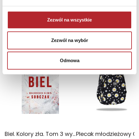
Zezwól na wszystkie
NAJCZĘŚCIEJ KUPOWANE
zobacz więcej
Zezwól na wybór
TOP 100
TOP 100
Odmowa
Wyłączność
Biel. Kolory zła. Tom 3 wyd. 2025