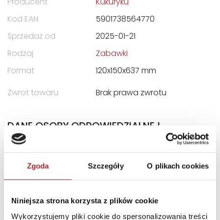
Producent
Kukuryku
Kod EAN
5901738564770
Sprzedaż od
2025-01-21
Rodzaj
Zabawki
Format
120x150x637 mm
Zwrot towaru
Brak prawa zwrotu
DANE OSOBY ODPOWIEDZIALNEJ
Nazwa
KUKURYKU Julia
Pogorzelska
Zgoda
Szczegóły
O plikach cookies
Ulica
ul. Ekonomiczna 4
Kod pocztowy
42-271
Niniejsza strona korzysta z plików cookie
Miasto
CZĘSTOCHOWA
Wykorzystujemy pliki cookie do spersonalizowania treści