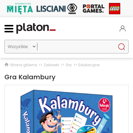

Strona główna
Zabawki
Gry
Edukacyjne
Gra Kalambury