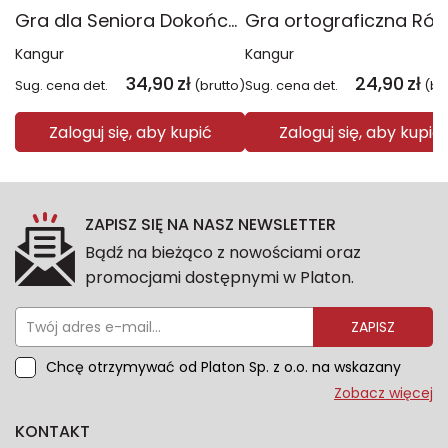
Gra dla Seniora Dokończ przysłowie
Kangur
Kangur
34,90
zł
24,90
zł
Sug. cena det.
(brutto)
Sug. cena det.
(br
Zaloguj się, aby kupić
Zaloguj się, aby kupić
ZAPISZ SIĘ NA NASZ NEWSLETTER
Bądź na bieżąco z nowościami oraz
promocjami dostępnymi w Platon.
ZAPISZ
Chcę otrzymywać od Platon Sp. z o.o. na wskazany
przeze mnie adres e-mail informacje marketingowe
Zobacz więcej
dotyczące oferty platon.com.pl. Wszelkie informacje
KONTAKT
dotyczące danych osobowych znajdziesz w naszej