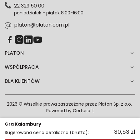
Polityce prywatności. Zgodę możesz wycofać w
22 329 50 00
każdym czasie. Wycofanie zgody nie wpłynie na
poniedziałek - piątek 8:00-16:00
zgodność z prawem przetwarzania dokonanego przed
jej wycofaniem.*
platon@platon.com.pl
PLATON
WSPÓŁPRACA
DLA KLIENTÓW
2026 © Wszelkie prawa zastrzeżone przez
Platon Sp. z o.o.
Powered by
Certusoft
Gra Kalambury
30,53
zł
Sugerowana cena detaliczna (brutto):