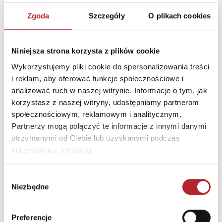
Zgoda
Szczegóły
O plikach cookies
Niniejsza strona korzysta z plików cookie
Brak danych
Wykorzystujemy pliki cookie do spersonalizowania treści
i reklam, aby oferować funkcje społecznościowe i
analizować ruch w naszej witrynie. Informacje o tym, jak
korzystasz z naszej witryny, udostępniamy partnerom
społecznościowym, reklamowym i analitycznym.
Partnerzy mogą połączyć te informacje z innymi danymi
otrzymanymi od Ciebie lub uzyskanymi podczas
korzystania z ich usług.
Wybór
NAJCZĘŚCIEJ KUPOWANE
zobacz więcej
Niezbędne
zgody
TOP 100
TOP 100
Preferencje