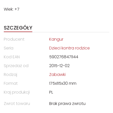
Wiek: +7
SZCZEGÓŁY
Producent
Kangur
Seria
Dzieci kontra rodzice
Kod EAN
5902768471144
Sprzedaż od
2015-12-02
Rodzaj
Zabawki
Format
175x115x30 mm
Kraj produkcji
PL
Zwrot towaru
Brak prawa zwrotu