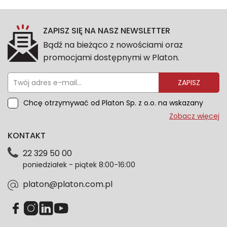
ZAPISZ SIĘ NA NASZ NEWSLETTER
Bądź na bieżąco z nowościami oraz
promocjami dostępnymi w Platon.
ZAPISZ
Chcę otrzymywać od Platon Sp. z o.o. na wskazany
przeze mnie adres e-mail informacje marketingowe
Zobacz więcej
dotyczące oferty platon.com.pl. Wszelkie informacje
KONTAKT
dotyczące danych osobowych znajdziesz w naszej
Polityce prywatności. Zgodę możesz wycofać w
22 329 50 00
każdym czasie. Wycofanie zgody nie wpłynie na
poniedziałek - piątek 8:00-16:00
zgodność z prawem przetwarzania dokonanego przed
jej wycofaniem.*
platon@platon.com.pl