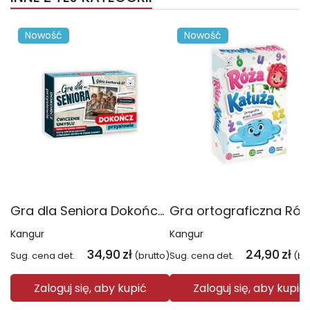
Nowość
Nowość
Gra dla Seniora Dokończ przysłowie
Kangur
Kangur
34,90
zł
24,90
zł
Sug. cena det.
(brutto)
Sug. cena det.
(br
Zaloguj się, aby kupić
Zaloguj się, aby kupić