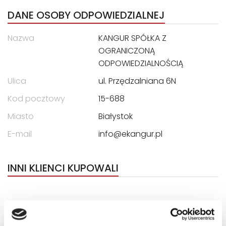
DANE OSOBY ODPOWIEDZIALNEJ
Nazwa
KANGUR SPÓŁKA Z
OGRANICZONĄ
ODPOWIEDZIALNOŚCIĄ
Ulica
ul. Przędzalniana 6N
Kod pocztowy
15-688
Miasto
Białystok
E-mail
info@ekangur.pl
INNI KLIENCI KUPOWALI