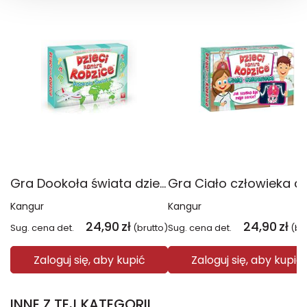
Gra Dookoła świata dzieci kontra rodzice
Kangur
Kangur
24,90
zł
24,90
zł
Sug. cena det.
(brutto)
Sug. cena det.
(br
Zaloguj się, aby kupić
Zaloguj się, aby kupić
INNE Z TEJ KATEGORII