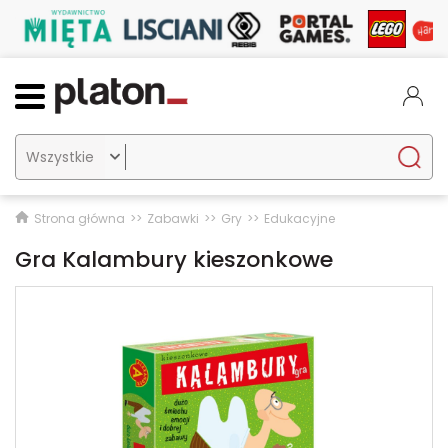

Strona główna
Zabawki
Gry
Edukacyjne
Gra Kalambury kieszonkowe