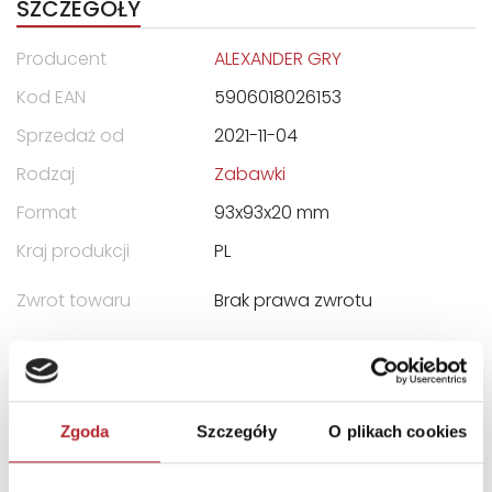
SZCZEGÓŁY
Producent
ALEXANDER GRY
Kod EAN
5906018026153
Sprzedaż od
2021-11-04
Rodzaj
Zabawki
Format
93x93x20 mm
Kraj produkcji
PL
Zwrot towaru
Brak prawa zwrotu
DANE OSOBY ODPOWIEDZIALNEJ
Nazwa
Zakład Produkcyjny
Zgoda
Szczegóły
O plikach cookies
ALEXANDER Piotr Pundzis
Ulica
ul. Telewizyjna 19