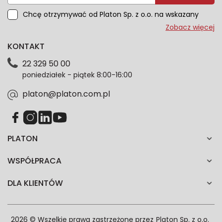
Chcę otrzymywać od Platon Sp. z o.o. na wskazany
przeze mnie adres e-mail informacje marketingowe
Zobacz więcej
dotyczące oferty platon.com.pl. Wszelkie informacje
KONTAKT
dotyczące danych osobowych znajdziesz w naszej
Polityce prywatności. Zgodę możesz wycofać w
22 329 50 00
każdym czasie. Wycofanie zgody nie wpłynie na
poniedziałek - piątek 8:00-16:00
zgodność z prawem przetwarzania dokonanego przed
jej wycofaniem.*
platon@platon.com.pl
PLATON
WSPÓŁPRACA
DLA KLIENTÓW
2026 © Wszelkie prawa zastrzeżone przez
Platon Sp. z o.o.