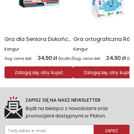
Gra dla Seniora Dokończ przysłowie
Kangur
Kangur
34,90
zł
24,90
zł
Sug. cena det.
(brutto)
Sug. cena det.
(br
Zaloguj się, aby kupić
Zaloguj się, aby kupić
ZAPISZ SIĘ NA NASZ NEWSLETTER
Bądź na bieżąco z nowościami oraz
promocjami dostępnymi w Platon.
ZAPISZ