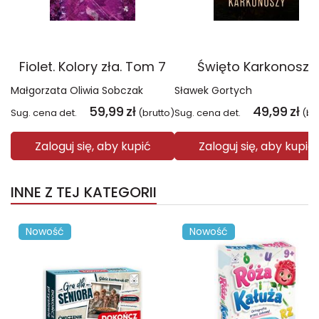
Fiolet. Kolory zła. Tom 7
Święto Karkonoszy
Małgorzata Oliwia Sobczak
Sławek Gortych
59,99
zł
49,99
zł
Sug. cena det.
(brutto)
Sug. cena det.
(br
Zaloguj się, aby kupić
Zaloguj się, aby kupić
INNE Z TEJ KATEGORII
Nowość
Nowość