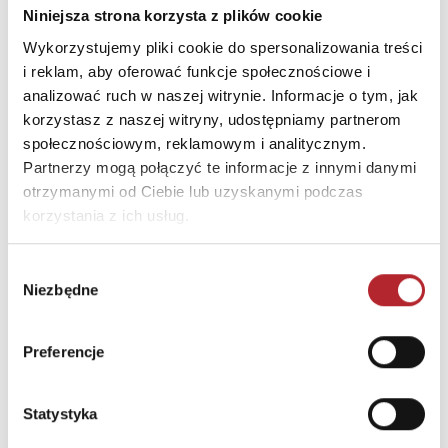
Niniejsza strona korzysta z plików cookie
Kod pocztowy
80-209
Wykorzystujemy pliki cookie do spersonalizowania treści
Miasto
Chwaszczyno
i reklam, aby oferować funkcje społecznościowe i
analizować ruch w naszej witrynie. Informacje o tym, jak
E-mail
alexander@alexander.co
korzystasz z naszej witryny, udostępniamy partnerom
m.pl
społecznościowym, reklamowym i analitycznym.
Partnerzy mogą połączyć te informacje z innymi danymi
INNI KLIENCI KUPOWALI
otrzymanymi od Ciebie lub uzyskanymi podczas
korzystania z ich usług.
Wybór
Niezbędne
zgody
Preferencje
Statystyka
Brak danych