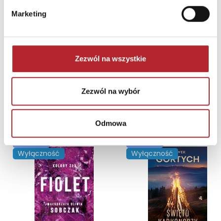
Marketing
Zezwól na wszystkie
Zezwól na wybór
NAJCZĘŚCIEJ KUPOWANE
zobacz więcej
Odmowa
TOP 100
TOP 100
Wyłączność
Wyłączność