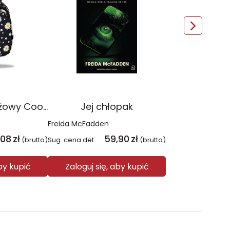
Plecak młodzieżowy Coolpack Jerry Daisy Black
Jej chłopak
Freida McFadden
,08
zł
59,90
zł
(brutto)
Sug. cena det.
(brutto)
aby kupić
Zaloguj się, aby kupić