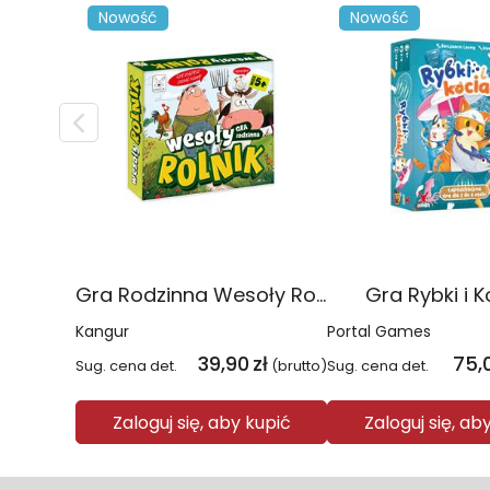
Nowość
Nowość
Gra Rodzinna Wesoły Rolnik
Gra Rybki i K
Kangur
Portal Games
39,90
zł
75,
Sug. cena det.
(brutto)
Sug. cena det.
Zaloguj się, aby kupić
Zaloguj się, ab