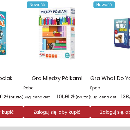
Nowość
Nowość
ociaki
Gra Między Półkami
Rebel
Epee
01
zł
101,91
zł
138
(brutto)
Sug. cena det.
(brutto)
Sug. cena det.
y kupić
Zaloguj się, aby kupić
Zaloguj się, 