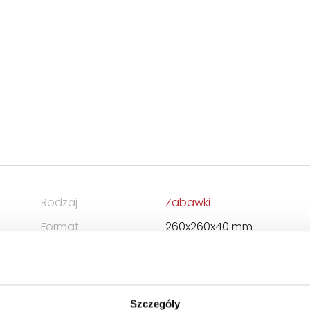
Rodzaj
Zabawki
Format
260x260x40 mm
Zwrot towaru
Brak prawa zwrotu
Szczegóły