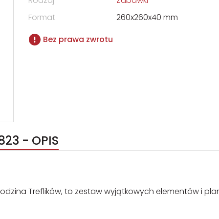
Rodzaj
Zabawki
Format
260x260x40 mm
Bez prawa zwrotu
823 - OPIS
u Rodzina Treflików, to zestaw wyjątkowych elementów i pla