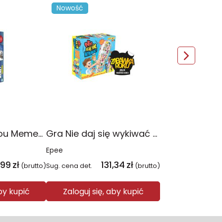
Nowość
Gra What Do You Meme? edycja polska EP04266
Gra Nie daj się wykiwać EP60122
Epee
,99
zł
131,34
zł
(brutto)
Sug. cena det.
(brutto)
aby kupić
Zaloguj się, aby kupić