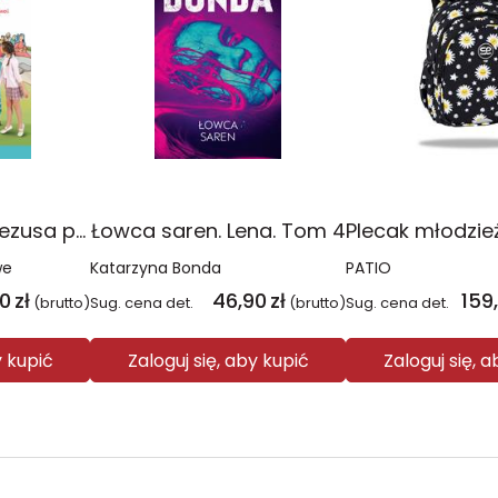
Religia Poznaję Jezusa podręcznik dla klasy 3 szkoły podstawowej
Łowca saren. Lena. Tom 4
we
Katarzyna Bonda
PATIO
00
zł
46,90
zł
159
(brutto)
Sug. cena det.
(brutto)
Sug. cena det.
y kupić
Zaloguj się, aby kupić
Zaloguj się, 