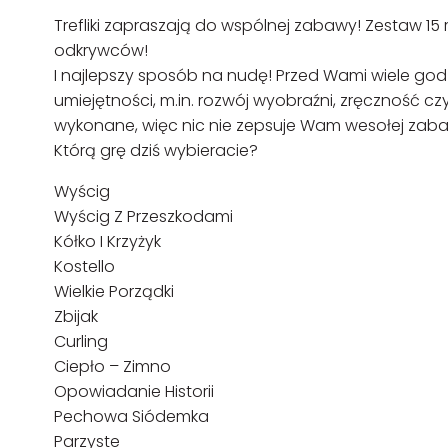
Trefliki zapraszają do wspólnej zabawy! Zestaw 15
odkrywców!
I najlepszy sposób na nudę! Przed Wami wiele god
umiejętności, m.in. rozwój wyobraźni, zręczność czy
wykonane, więc nic nie zepsuje Wam wesołej zab
Którą grę dziś wybieracie?
Wyścig
Wyścig Z Przeszkodami
Kółko I Krzyżyk
Kostello
Wielkie Porządki
Zbijak
Curling
Ciepło – Zimno
Opowiadanie Historii
Pechowa Siódemka
Parzyste