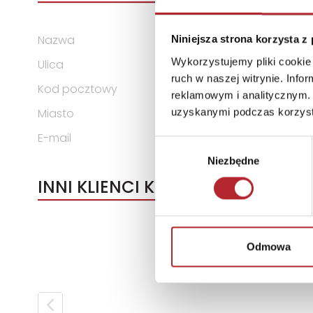
Nazwa
TREFL S.A.
Niniejsza strona korzysta z
Wykorzystujemy pliki cookie 
Ulica
ul. Kontenerowa 25
ruch w naszej witrynie. Inf
Kod pocztowy
81-155
reklamowym i analitycznym. 
Miasto
Gdynia
uzyskanymi podczas korzysta
E-mail
trefl@trefl.com
Wybór
Niezbędne
zgody
INNI KLIENCI KUPOWALI
Odmowa