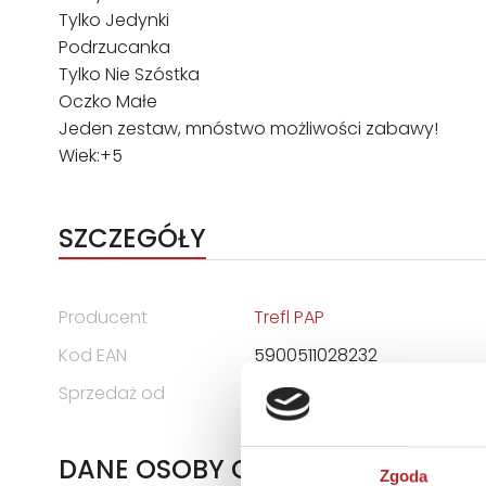
Tylko Jedynki
Podrzucanka
Tylko Nie Szóstka
Oczko Małe
Jeden zestaw, mnóstwo możliwości zabawy!
Wiek:+5
SZCZEGÓŁY
Producent
Trefl PAP
Kod EAN
5900511028232
Sprzedaż od
2025-09-15
DANE OSOBY ODPOWIEDZIALNEJ
Zgoda