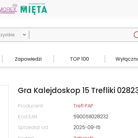

Zapowiedzi
TOP 100
Wyłączno
Gra Kalejdoskop 15 Trefliki 0282
Producent
Trefl PAP
Kod EAN
5900511028232
Sprzedaż od
2025-09-15