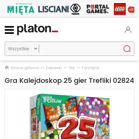

Strona główna
Zabawki
Gry
Familijne
Gra Kalejdoskop 25 gier Trefliki 02824