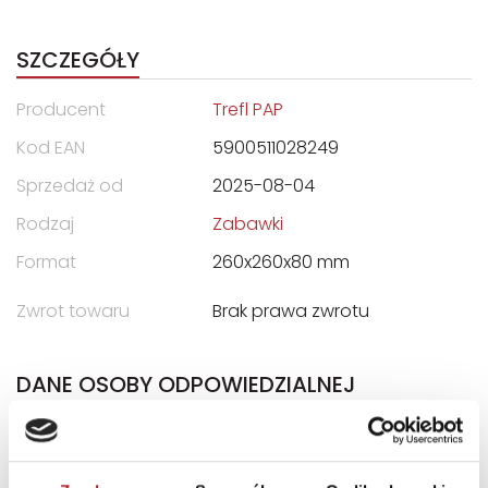
SZCZEGÓŁY
Producent
Trefl PAP
Kod EAN
5900511028249
Sprzedaż od
2025-08-04
Rodzaj
Zabawki
Format
260x260x80 mm
Zwrot towaru
Brak prawa zwrotu
DANE OSOBY ODPOWIEDZIALNEJ
Nazwa
TREFL S.A.
Ulica
ul. Kontenerowa 25