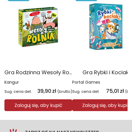
Gra Rodzinna Wesoły Rolnik
Gra Rybki i Kociaki
Kangur
Portal Games
39,90
zł
75,01
zł
Sug. cena det.
(brutto)
Sug. cena det.
(br
Zaloguj się, aby kupić
Zaloguj się, aby kupić