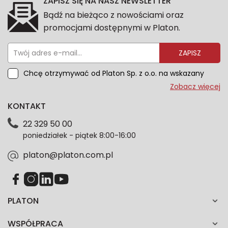
ZAPISZ SIĘ NA NASZ NEWSLETTER
Bądź na bieżąco z nowościami oraz
promocjami dostępnymi w Platon.
ZAPISZ
Chcę otrzymywać od Platon Sp. z o.o. na wskazany
przeze mnie adres e-mail informacje marketingowe
Zobacz więcej
dotyczące oferty platon.com.pl. Wszelkie informacje
KONTAKT
dotyczące danych osobowych znajdziesz w naszej
Polityce prywatności. Zgodę możesz wycofać w
22 329 50 00
każdym czasie. Wycofanie zgody nie wpłynie na
poniedziałek - piątek 8:00-16:00
zgodność z prawem przetwarzania dokonanego przed
jej wycofaniem.*
platon@platon.com.pl
PLATON
WSPÓŁPRACA