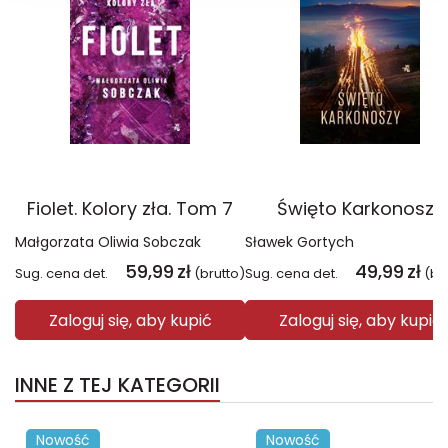
Fiolet. Kolory zła. Tom 7
Święto Karkonoszy
Małgorzata Oliwia Sobczak
Sławek Gortych
59,99
zł
49,99
zł
Sug. cena det.
(brutto)
Sug. cena det.
(br
Zaloguj się, aby kupić
Zaloguj się, aby kupić
INNE Z TEJ KATEGORII
Nowość
Nowość