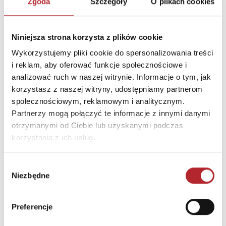
Zgoda
Szczegóły
O plikach cookies
Kod pocztowy
81-155
Miasto
Gdynia
Niniejsza strona korzysta z plików cookie
E-mail
trefl@trefl.com
Wykorzystujemy pliki cookie do spersonalizowania treści
i reklam, aby oferować funkcje społecznościowe i
INFORMACJE I OSTRZEŻENIA
analizować ruch w naszej witrynie. Informacje o tym, jak
korzystasz z naszej witryny, udostępniamy partnerom
OSTRZEŻENIE! Nieodpowiednie dla dzieci w wieku
społecznościowym, reklamowym i analitycznym.
Partnerzy mogą połączyć te informacje z innymi danymi
poniżej 3 lat. Istnieje ryzyko zadławienia się małymi
otrzymanymi od Ciebie lub uzyskanymi podczas
elementami.
korzystania z ich usług.
INNI KLIENCI KUPOWALI
Wybór
Niezbędne
zgody
Preferencje