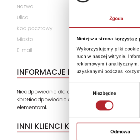
Nazwa
MULTIGRA SPÓŁKA Z OGRAN
Ulica
ul. Telewizyjna 13C
Zgoda
Kod pocztowy
80-209
Miasto
Chwaszczyno
Niniejsza strona korzysta z
Wykorzystujemy pliki cookie 
E-mail
sklep@multogra.com.pl
ruch w naszej witrynie. Inf
reklamowym i analitycznym. 
INFORMACJE I OSTRZEŻENIA
uzyskanymi podczas korzysta
Wybór
Nieodpowiednie dla dzieci w wieku poniżej 3 lat.I
Niezbędne
zgody
<br>Nieodpowiednie dla dzieci w wieku poniżej 3 la
elementami.
INNI KLIENCI KUPOWALI
Odmowa