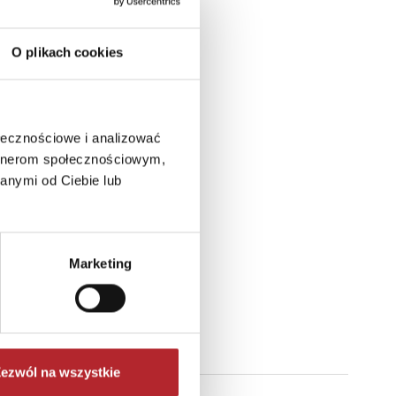
O plikach cookies
ołecznościowe i analizować
artnerom społecznościowym,
anymi od Ciebie lub
mi.
Marketing
ezwól na wszystkie