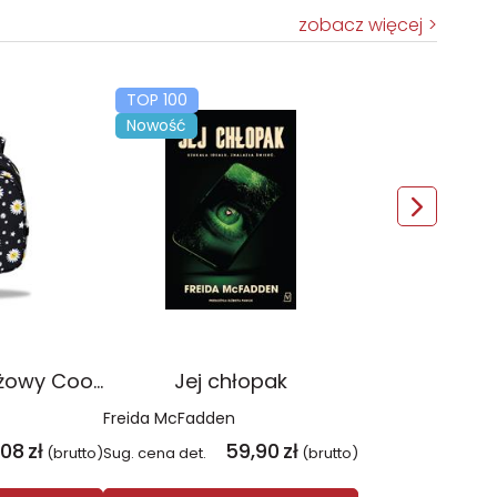
zobacz więcej
TOP 100
Nowość
Plecak młodzieżowy Coolpack Jerry Daisy Black
Jej chłopak
Freida McFadden
,08
zł
59,90
zł
(brutto)
Sug. cena det.
(brutto)