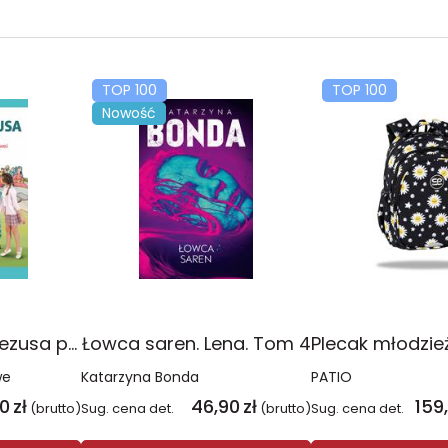
TOP 100
TOP 100
Nowość
Religia Poznaję Jezusa podręcznik dla klasy 3 szkoły podstawowej
Łowca saren. Lena. Tom 4
we
Katarzyna Bonda
PATIO
00
zł
46,90
zł
159
(brutto)
Sug. cena det.
(brutto)
Sug. cena det.