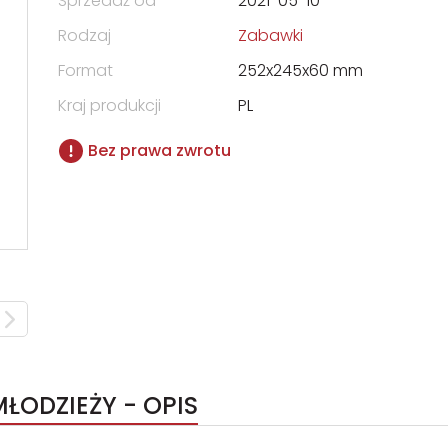
Sprzedaż od
2021-05-10
Rodzaj
Zabawki
Format
252x245x60 mm
Kraj produkcji
PL
Bez prawa zwrotu
ŁODZIEŻY - OPIS