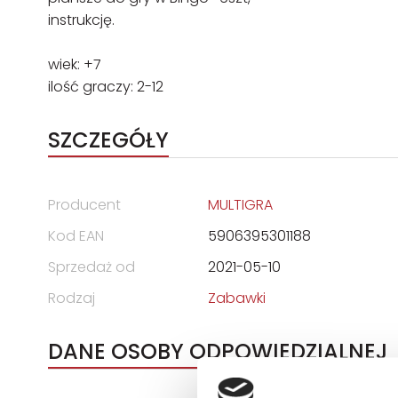
instrukcję.
wiek: +7
ilość graczy: 2-12
SZCZEGÓŁY
Producent
MULTIGRA
Kod EAN
5906395301188
Sprzedaż od
2021-05-10
Rodzaj
Zabawki
DANE OSOBY ODPOWIEDZIALNEJ