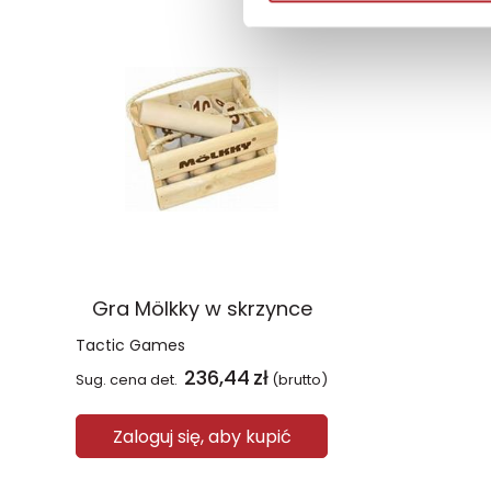
Gra Mölkky w skrzynce
Tactic Games
236,44
zł
Sug. cena det.
(brutto)
Zaloguj się, aby kupić