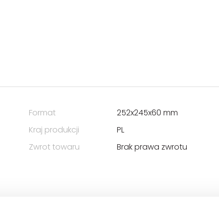
Format
252x245x60 mm
Kraj produkcji
PL
Zwrot towaru
Brak prawa zwrotu