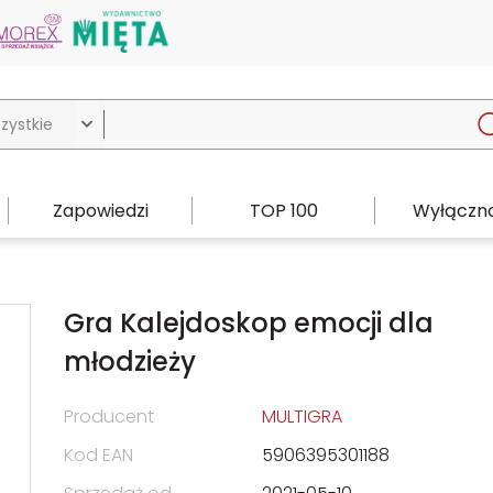

Zapowiedzi
TOP 100
Wyłączno
Gra Kalejdoskop emocji dla
młodzieży
Producent
MULTIGRA
Kod EAN
5906395301188