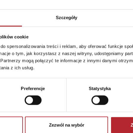
ICZONĄ ODPOWIEDZIALNOŚCIĄ
Szczegóły
 plików cookie
do spersonalizowania treści i reklam, aby oferować funkcje sp
ormacje o tym, jak korzystasz z naszej witryny, udostępniamy p
Partnerzy mogą połączyć te informacje z innymi danymi otrzym
nia z ich usług.
stnieje ryzyko zadławienia się małymi oderwanymi elementa
Preferencje
Statystyka
t.Istnieje ryzyko zadławienia się małymi oderwanymi
Zezwól na wybór
Z