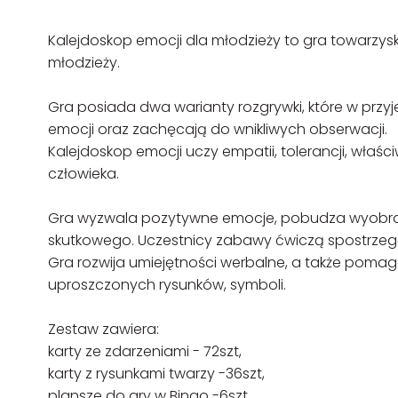
Kalejdoskop emocji dla młodzieży to gra towarzys
młodzieży.
Gra posiada dwa warianty rozgrywki, które w prz
emocji oraz zachęcają do wnikliwych obserwacji.
Kalejdoskop emocji uczy empatii, tolerancji, właśc
człowieka.
Gra wyzwala pozytywne emocje, pobudza wyobraź
skutkowego. Uczestnicy zabawy ćwiczą spostrzeg
Gra rozwija umiejętności werbalne, a także poma
uproszczonych rysunków, symboli.
Zestaw zawiera:
karty ze zdarzeniami - 72szt,
karty z rysunkami twarzy -36szt,
plansze do gry w Bingo -6szt,