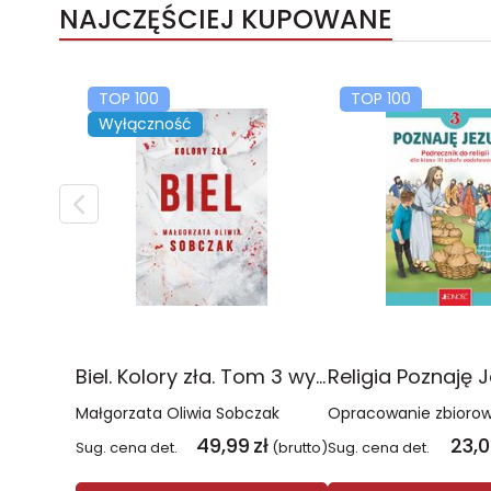
NAJCZĘŚCIEJ KUPOWANE
TOP 100
TOP 100
Wyłączność
Biel. Kolory zła. Tom 3 wyd. 2025
Małgorzata Oliwia Sobczak
Opracowanie zbioro
49,99
zł
23,
Sug. cena det.
(brutto)
Sug. cena det.