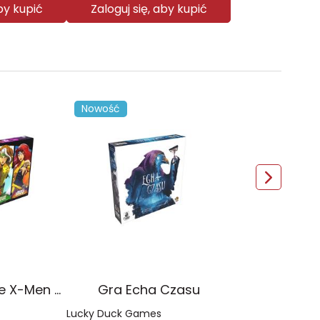
aby kupić
Zaloguj się, aby kupić
Nowość
Gra Dice Throne X-Men Box 2
Gra Echa Czasu
Lucky Duck Games