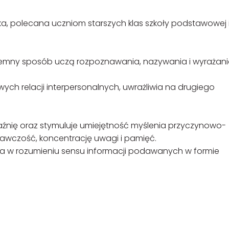
ka, polecana uczniom starszych klas szkoły podstawowej 
yjemny sposób uczą rozpoznawania, nazywania i wyrażan
iwych relacji interpersonalnych, uwrażliwia na drugiego
nię oraz stymuluje umiejętność myślenia przyczynowo-
awczość, koncentrację uwagi i pamięć.
ga w rozumieniu sensu informacji podawanych w formie