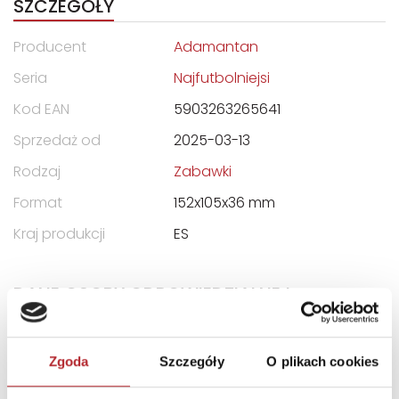
SZCZEGÓŁY
Producent
Adamantan
Seria
Najfutbolniejsi
Kod EAN
5903263265641
Sprzedaż od
2025-03-13
Rodzaj
Zabawki
Format
152x105x36 mm
Kraj produkcji
ES
DANE OSOBY ODPOWIEDZIALNEJ
Nazwa
Grupa Wydawnicza
Adamantan s.c.
Zgoda
Szczegóły
O plikach cookies
Ulica
ul. Powstańców Śląskich