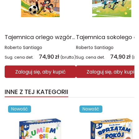
Tajemnica orlego wzgórza. Najfutbolniejsi. Tom 21
Roberto Santiago
Roberto Santiago
74,90
zł
74,90
zł
Sug. cena det.
(brutto)
Sug. cena det.
(br
Zaloguj się, aby kupić
Zaloguj się, aby kupić
INNE Z TEJ KATEGORII
Nowość
Nowość