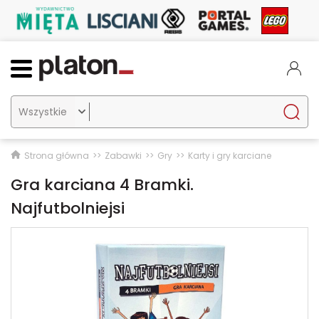

Strona główna
Zabawki
Gry
Karty i gry karciane
Gra karciana 4 Bramki.
Najfutbolniejsi