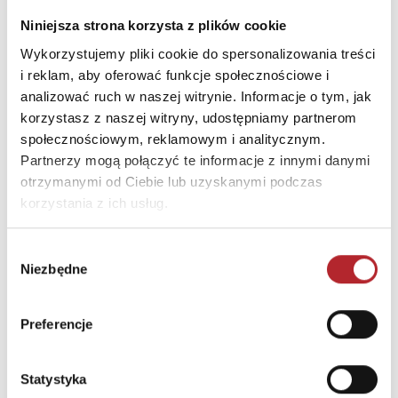
106b/33
Niniejsza strona korzysta z plików cookie
Kod pocztowy
01-466
Wykorzystujemy pliki cookie do spersonalizowania treści
Miasto
Warszawa
i reklam, aby oferować funkcje społecznościowe i
analizować ruch w naszej witrynie. Informacje o tym, jak
E-mail
biuro@adamantan.pl
korzystasz z naszej witryny, udostępniamy partnerom
społecznościowym, reklamowym i analitycznym.
INNI KLIENCI KUPOWALI
Partnerzy mogą połączyć te informacje z innymi danymi
otrzymanymi od Ciebie lub uzyskanymi podczas
korzystania z ich usług.
Wybór
Niezbędne
zgody
Preferencje
Brak danych
Statystyka