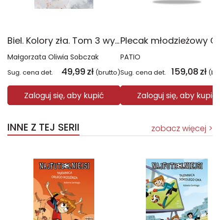
Biel. Kolory zła. Tom 3 wyd. 2025
Małgorzata Oliwia Sobczak
PATIO
49,99
zł
159,08
zł
Sug. cena det.
(brutto)
Sug. cena det.
(br
Zaloguj się, aby kupić
Zaloguj się, aby kupić
INNE Z TEJ SERII
zobacz więcej