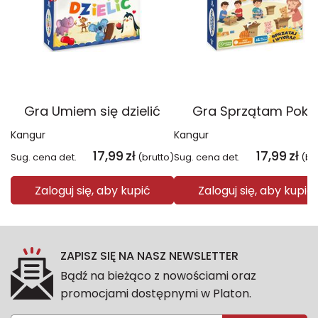
Gra Umiem się dzielić
Gra Sprzątam Pokó
Kangur
Kangur
17,99
zł
17,99
zł
Sug. cena det.
(brutto)
Sug. cena det.
(br
Zaloguj się, aby kupić
Zaloguj się, aby kupić
ZAPISZ SIĘ NA NASZ NEWSLETTER
Bądź na bieżąco z nowościami oraz
promocjami dostępnymi w Platon.