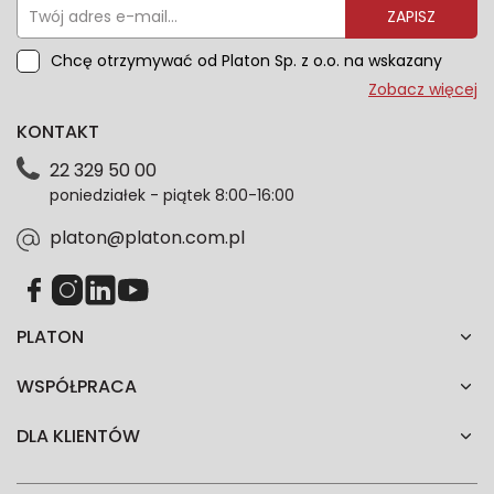
ZAPISZ
Chcę otrzymywać od Platon Sp. z o.o. na wskazany
przeze mnie adres e-mail informacje marketingowe
Zobacz więcej
dotyczące oferty platon.com.pl. Wszelkie informacje
KONTAKT
dotyczące danych osobowych znajdziesz w naszej
Polityce prywatności. Zgodę możesz wycofać w
22 329 50 00
każdym czasie. Wycofanie zgody nie wpłynie na
poniedziałek - piątek 8:00-16:00
zgodność z prawem przetwarzania dokonanego przed
jej wycofaniem.*
platon@platon.com.pl
PLATON
WSPÓŁPRACA
DLA KLIENTÓW