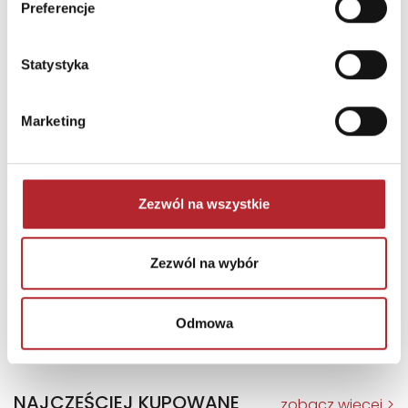
Preferencje
Statystyka
Marketing
Zezwól na wszystkie
Gra Mölkky w skrzynce
Zezwól na wybór
Tactic Games
236,44
zł
Sug. cena det.
(brutto)
Odmowa
Zaloguj się, aby kupić
NAJCZĘŚCIEJ KUPOWANE
zobacz więcej