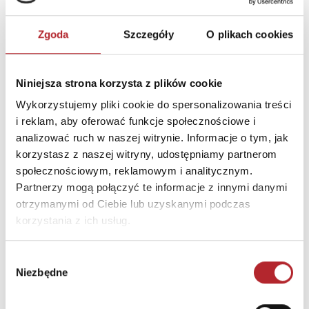
Kategoria wiekowa
15+
Zgoda
Szczegóły
O plikach cookies
Zwrot towaru
Brak prawa zwrotu
Niniejsza strona korzysta z plików cookie
DANE OSOBY ODPOWIEDZIALNEJ
Wykorzystujemy pliki cookie do spersonalizowania treści
Nazwa
EDGARD PUBLISHING SP.
i reklam, aby oferować funkcje społecznościowe i
Z.O.O.
analizować ruch w naszej witrynie. Informacje o tym, jak
korzystasz z naszej witryny, udostępniamy partnerom
Ulica
ul. BELGIJSKA 11/6
społecznościowym, reklamowym i analitycznym.
Kod pocztowy
02-511
Partnerzy mogą połączyć te informacje z innymi danymi
otrzymanymi od Ciebie lub uzyskanymi podczas
Miasto
Warszawa
korzystania z ich usług.
E-mail
wydawnictwo@edgard.pl
Wybór
Niezbędne
zgody
INNI KLIENCI KUPOWALI