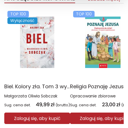
TOP 100
TOP 100
Wyłączność
Biel. Kolory zła. Tom 3 wyd. 2025
Małgorzata Oliwia Sobczak
Opracowanie zbiorowe
49,99
zł
23,00
zł
Sug. cena det.
(brutto)
Sug. cena det.
(br
Zaloguj się, aby kupić
Zaloguj się, aby kupić