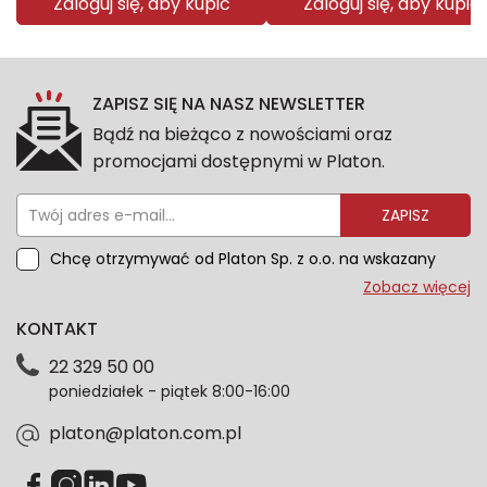
Zaloguj się, aby kupić
Zaloguj się, aby kupić
ZAPISZ SIĘ NA NASZ NEWSLETTER
Bądź na bieżąco z nowościami oraz
promocjami dostępnymi w Platon.
ZAPISZ
Chcę otrzymywać od Platon Sp. z o.o. na wskazany
przeze mnie adres e-mail informacje marketingowe
Zobacz więcej
dotyczące oferty platon.com.pl. Wszelkie informacje
KONTAKT
dotyczące danych osobowych znajdziesz w naszej
Polityce prywatności. Zgodę możesz wycofać w
22 329 50 00
każdym czasie. Wycofanie zgody nie wpłynie na
poniedziałek - piątek 8:00-16:00
zgodność z prawem przetwarzania dokonanego przed
jej wycofaniem.*
platon@platon.com.pl