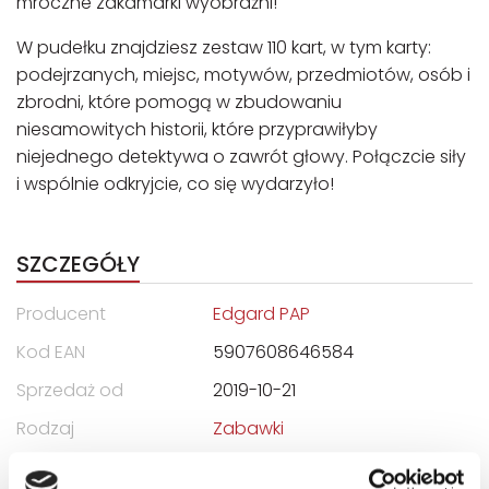
mroczne zakamarki wyobraźni!
W pudełku znajdziesz zestaw 110 kart, w tym karty:
podejrzanych, miejsc, motywów, przedmiotów, osób i
zbrodni, które pomogą w zbudowaniu
niesamowitych historii, które przyprawiłyby
niejednego detektywa o zawrót głowy. Połączcie siły
i wspólnie odkryjcie, co się wydarzyło!
SZCZEGÓŁY
Producent
Edgard PAP
Kod EAN
5907608646584
Sprzedaż od
2019-10-21
Rodzaj
Zabawki
Format
200x135x44 mm