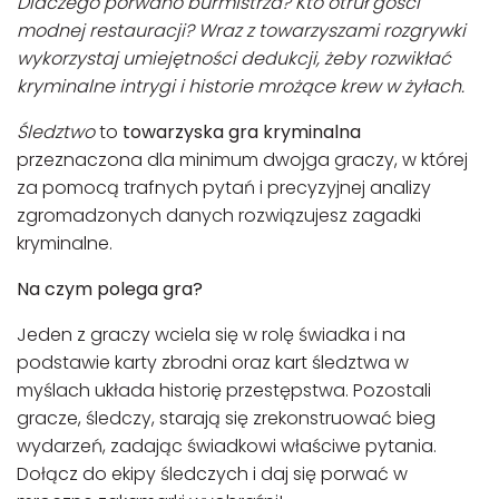
Dlaczego porwano burmistrza? Kto otruł gości
modnej restauracji? Wraz z towarzyszami rozgrywki
wykorzystaj umiejętności dedukcji, żeby rozwikłać
kryminalne intrygi i historie mrożące krew w żyłach.
Śledztwo
to
towarzyska gra kryminalna
przeznaczona dla minimum dwojga graczy, w której
za pomocą trafnych pytań i precyzyjnej analizy
zgromadzonych danych rozwiązujesz zagadki
kryminalne.
Na czym polega gra?
Jeden z graczy wciela się w rolę świadka i na
podstawie karty zbrodni oraz kart śledztwa w
myślach układa historię przestępstwa. Pozostali
gracze, śledczy, starają się zrekonstruować bieg
wydarzeń, zadając świadkowi właściwe pytania.
Dołącz do ekipy śledczych i daj się porwać w