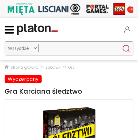

Strona główna
Zabawki
Gry
Wyczerpany
Gra Karciana śledztwo