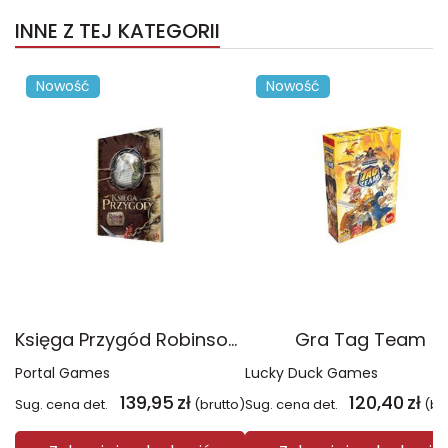
INNE Z TEJ KATEGORII
Nowość
Nowość
Księga Przygód Robinson Crusoe
Gra Tag Team
Portal Games
Lucky Duck Games
139,95
zł
120,40
zł
Sug. cena det.
(brutto)
Sug. cena det.
(br