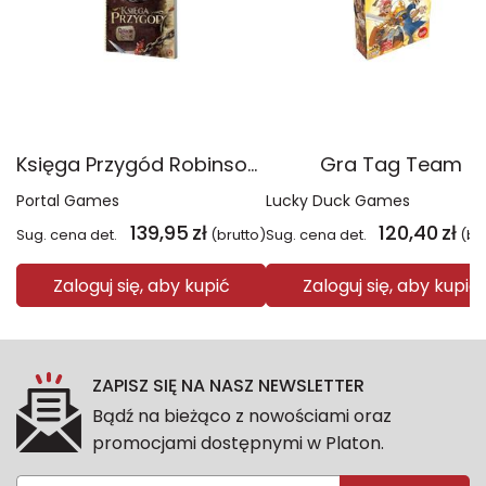
Księga Przygód Robinson Crusoe
Gra Tag Team
Portal Games
Lucky Duck Games
139,95
zł
120,40
zł
Sug. cena det.
(brutto)
Sug. cena det.
(br
Zaloguj się, aby kupić
Zaloguj się, aby kupić
ZAPISZ SIĘ NA NASZ NEWSLETTER
Bądź na bieżąco z nowościami oraz
promocjami dostępnymi w Platon.