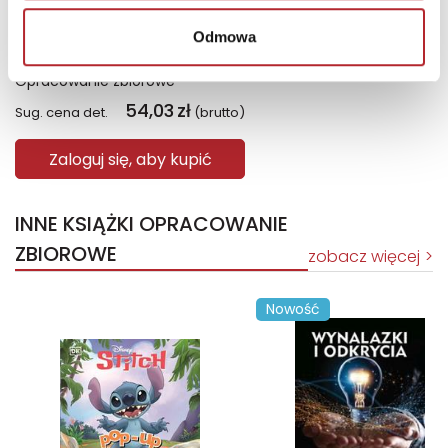
Odmowa
Gra Quiz wiem wszystko
Opracowanie zbiorowe
54,03
zł
Sug. cena det.
(brutto)
Zaloguj się, aby kupić
INNE KSIĄŻKI OPRACOWANIE
ZBIOROWE
zobacz więcej
Nowość