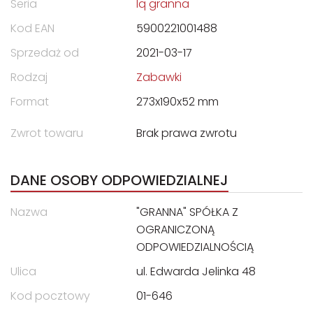
Seria
Iq granna
Kod EAN
5900221001488
Sprzedaż od
2021-03-17
Rodzaj
Zabawki
Format
273x190x52 mm
Zwrot towaru
Brak prawa zwrotu
DANE OSOBY ODPOWIEDZIALNEJ
Nazwa
"GRANNA" SPÓŁKA Z
OGRANICZONĄ
ODPOWIEDZIALNOŚCIĄ
Ulica
ul. Edwarda Jelinka 48
Kod pocztowy
01-646