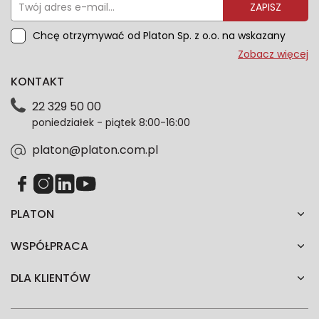
ZAPISZ
Chcę otrzymywać od Platon Sp. z o.o. na wskazany
przeze mnie adres e-mail informacje marketingowe
Zobacz więcej
dotyczące oferty platon.com.pl. Wszelkie informacje
KONTAKT
dotyczące danych osobowych znajdziesz w naszej
Polityce prywatności. Zgodę możesz wycofać w
22 329 50 00
każdym czasie. Wycofanie zgody nie wpłynie na
poniedziałek - piątek 8:00-16:00
zgodność z prawem przetwarzania dokonanego przed
jej wycofaniem.*
platon@platon.com.pl
PLATON
WSPÓŁPRACA
DLA KLIENTÓW