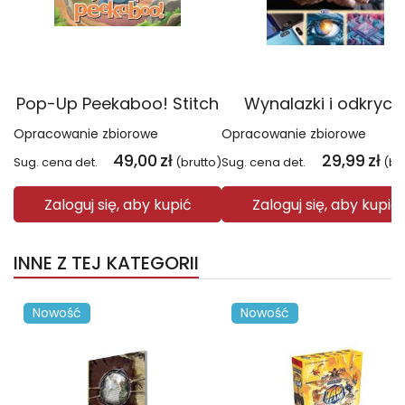
Pop-Up Peekaboo! Stitch
Wynalazki i odkryci
Opracowanie zbiorowe
Opracowanie zbiorowe
49,00
zł
29,99
zł
Sug. cena det.
(brutto)
Sug. cena det.
(br
Zaloguj się, aby kupić
Zaloguj się, aby kupić
INNE Z TEJ KATEGORII
Nowość
Nowość