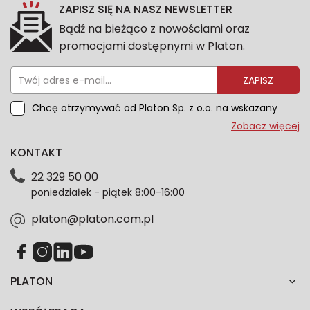
ZAPISZ SIĘ NA NASZ NEWSLETTER
Bądź na bieżąco z nowościami oraz
promocjami dostępnymi w Platon.
ZAPISZ
Chcę otrzymywać od Platon Sp. z o.o. na wskazany
przeze mnie adres e-mail informacje marketingowe
Zobacz więcej
dotyczące oferty platon.com.pl. Wszelkie informacje
KONTAKT
dotyczące danych osobowych znajdziesz w naszej
Polityce prywatności. Zgodę możesz wycofać w
22 329 50 00
każdym czasie. Wycofanie zgody nie wpłynie na
poniedziałek - piątek 8:00-16:00
zgodność z prawem przetwarzania dokonanego przed
jej wycofaniem.*
platon@platon.com.pl
PLATON