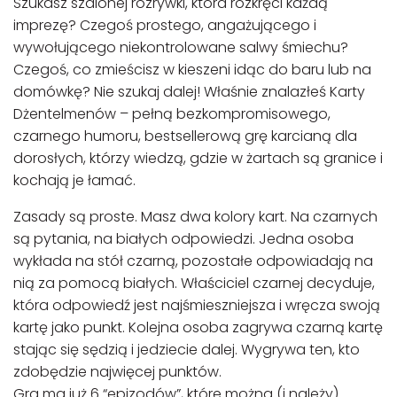
Szukasz szalonej rozrywki, która rozkręci każdą
imprezę? Czegoś prostego, angażującego i
wywołującego niekontrolowane salwy śmiechu?
Czegoś, co zmieścisz w kieszeni idąc do baru lub na
domówkę? Nie szukaj dalej! Właśnie znalazłeś Karty
Dżentelmenów – pełną bezkompromisowego,
czarnego humoru, bestsellerową grę karcianą dla
dorosłych, którzy wiedzą, gdzie w żartach są granice i
kochają je łamać.
Zasady są proste. Masz dwa kolory kart. Na czarnych
są pytania, na białych odpowiedzi. Jedna osoba
wykłada na stół czarną, pozostałe odpowiadają na
nią za pomocą białych. Właściciel czarnej decyduje,
która odpowiedź jest najśmieszniejsza i wręcza swoją
kartę jako punkt. Kolejna osoba zagrywa czarną kartę
stając się sędzią i jedziecie dalej. Wygrywa ten, kto
zdobędzie najwięcej punktów.
Gra ma już 6 “epizodów”, które można (i należy)