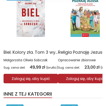
Biel. Kolory zła. Tom 3 wyd. 2025
Małgorzata Oliwia Sobczak
Opracowanie zbiorowe
49,99
zł
23,00
zł
Sug. cena det.
(brutto)
Sug. cena det.
(br
Zaloguj się, aby kupić
Zaloguj się, aby kupić
INNE Z TEJ KATEGORII