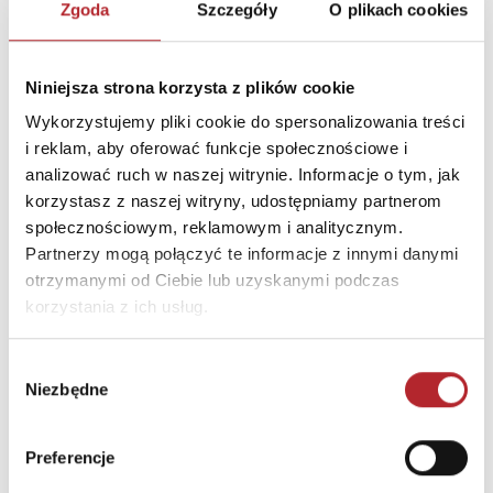
Zgoda
Szczegóły
O plikach cookies
DANE OSOBY ODPOWIEDZIALNEJ
Niniejsza strona korzysta z plików cookie
Nazwa
KOJAR S.C. ALEKSANDER
Wykorzystujemy pliki cookie do spersonalizowania treści
KOZIK I MARCIN JAROS
i reklam, aby oferować funkcje społecznościowe i
Ulica
ul. Kielecka 13/8
analizować ruch w naszej witrynie. Informacje o tym, jak
Kod pocztowy
45-401
korzystasz z naszej witryny, udostępniamy partnerom
społecznościowym, reklamowym i analitycznym.
Miasto
Opole
Partnerzy mogą połączyć te informacje z innymi danymi
E-mail
biuro@kojar.pl
otrzymanymi od Ciebie lub uzyskanymi podczas
korzystania z ich usług.
INNI KLIENCI KUPOWALI
Wybór
Niezbędne
zgody
Preferencje