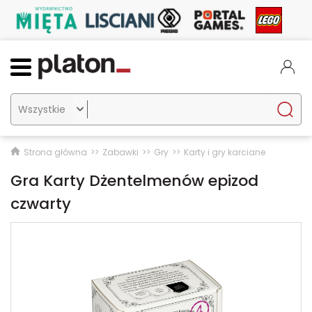

Strona główna
Zabawki
Gry
Karty i gry karciane
Gra Karty Dżentelmenów epizod
czwarty