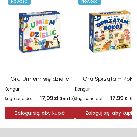
Nowość
Nowość
Gra Umiem się dzielić
Gra Sprzątam Pokó
Kangur
Kangur
17,99
zł
17,99
zł
Sug. cena det.
(brutto)
Sug. cena det.
(br
Zaloguj się, aby kupić
Zaloguj się, aby kupić