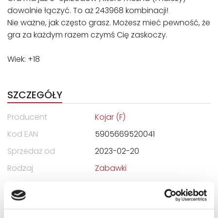
dowolnie łączyć. To aż 243968 kombinacji!
Nie ważne, jak często grasz. Możesz mieć pewność, że
gra za każdym razem czymś Cię zaskoczy.
Wiek: +18
SZCZEGÓŁY
Producent
Kojar (F)
Kod EAN
5905669520041
Sprzedaż od
2023-02-20
Rodzaj
Zabawki
Format
80x100x65 mm
Zwrot towaru
Brak prawa zwrotu