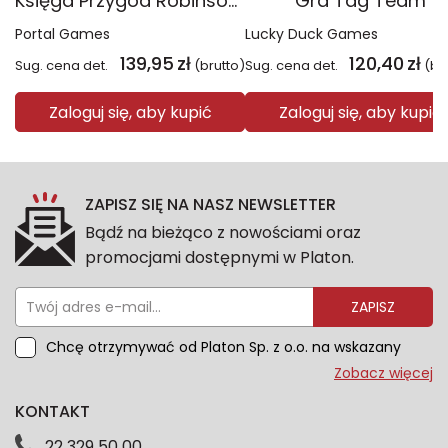
Księga Przygód Robinson Crusoe
Gra Tag Team
Portal Games
Lucky Duck Games
139,95
zł
120,40
zł
Sug. cena det.
(brutto)
Sug. cena det.
(br
Zaloguj się, aby kupić
Zaloguj się, aby kupić
ZAPISZ SIĘ NA NASZ NEWSLETTER
Bądź na bieżąco z nowościami oraz
promocjami dostępnymi w Platon.
ZAPISZ
Chcę otrzymywać od Platon Sp. z o.o. na wskazany
przeze mnie adres e-mail informacje marketingowe
Zobacz więcej
dotyczące oferty platon.com.pl. Wszelkie informacje
KONTAKT
dotyczące danych osobowych znajdziesz w naszej
Polityce prywatności. Zgodę możesz wycofać w
22 329 50 00