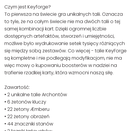
Czym jest Keyforge?
To pierwsza na świecie gra unikalnych talii. Oznacza
to tyle, że na całym świecie nie ma dwóch talii o tej
samej kombinacji kart. Dzięki ogromnej liczbie
dostępnych artefaktów, stworzeń i umiejętności,
możliwe było wydrukowanie setek tysięcy różniących
się między sobą zestawów. Co więcej - talie KeyForge
są kompletne i nie podlegają modyfikacjom, nie ma
więc mowy o kupowaniu boosterów w nadziei na
trafienie rzadkiej karty, która wzmocni naszą siłę.
Zawartość:
• 2 unikalne talie Archontów
• 6 żetonów kluczy
• 22 żetony Æmberu
• 22 żetony obrażeń
• 44 znaczniki stanów