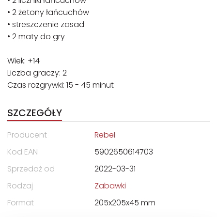
• 2 liczniki łańcuchów
• 2 żetony łańcuchów
• streszczenie zasad
• 2 maty do gry
Wiek: +14
Liczba graczy: 2
Czas rozgrywki: 15 - 45 minut
SZCZEGÓŁY
Producent
Rebel
Kod EAN
5902650614703
Sprzedaż od
2022-03-31
Rodzaj
Zabawki
Format
205x205x45 mm