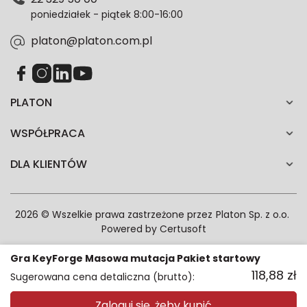
każdym czasie. Wycofanie zgody nie wpłynie na
poniedziałek - piątek 8:00-16:00
zgodność z prawem przetwarzania dokonanego przed
jej wycofaniem.*
platon@platon.com.pl
PLATON
WSPÓŁPRACA
DLA KLIENTÓW
2026 © Wszelkie prawa zastrzeżone przez
Platon Sp. z o.o.
Powered by
Certusoft
Gra KeyForge Masowa mutacja Pakiet startowy
118,88
zł
Sugerowana cena detaliczna (brutto):
Zaloguj się, żeby kupić