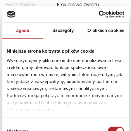
Zwrot towaru
Brak prawa zwrotu
DANE OSOBY ODPOWIEDZIALNEJ
Zgoda
Szczegóły
O plikach cookies
Nazwa
REBEL Sp. z o.o.
Ulica
ul. Budowlanych 64C
Niniejsza strona korzysta z plików cookie
Kod pocztowy
80-298
Wykorzystujemy pliki cookie do spersonalizowania treści
i reklam, aby oferować funkcje społecznościowe i
Miasto
Gdańsk
analizować ruch w naszej witrynie. Informacje o tym, jak
E-mail
wydawnictwo@rebel.pl
korzystasz z naszej witryny, udostępniamy partnerom
społecznościowym, reklamowym i analitycznym.
Partnerzy mogą połączyć te informacje z innymi danymi
INFORMACJE I OSTRZEŻENIA
otrzymanymi od Ciebie lub uzyskanymi podczas
korzystania z ich usług.
INFORMACJE DOT. BEZPIECZEŃSTWA Posiada logo CE.
Nie nadaje się dla dzieci w wieku poniżej 3 lat. Zawiera
małe elementy, nieodpowiednie dla dzieci poniżej 3.
Wybór