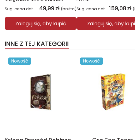
49,99
zł
159,08
zł
Sug. cena det.
(brutto)
Sug. cena det.
(br
Zaloguj się, aby kupić
Zaloguj się, aby kupić
INNE Z TEJ KATEGORII
Nowość
Nowość