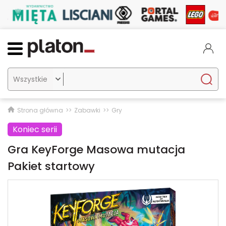

Strona główna
Zabawki
Gry
Koniec serii
Gra KeyForge Masowa mutacja
Pakiet startowy