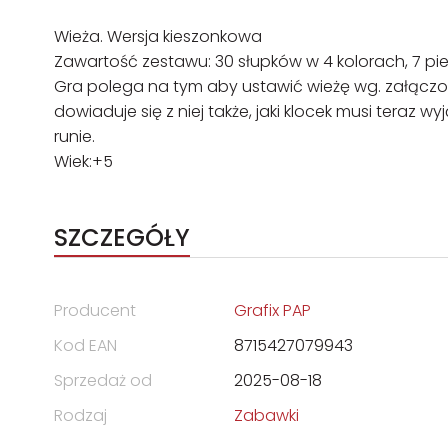
Wieża. Wersja kieszonkowa
Zawartość zestawu: 30 słupków w 4 kolorach, 7 pier
Gra polega na tym aby ustawić wieżę wg. załączonej
dowiaduje się z niej także, jaki klocek musi teraz
runie.
Wiek:+5
SZCZEGÓŁY
Producent
Grafix PAP
Kod EAN
8715427079943
Sprzedaż od
2025-08-18
Rodzaj
Zabawki