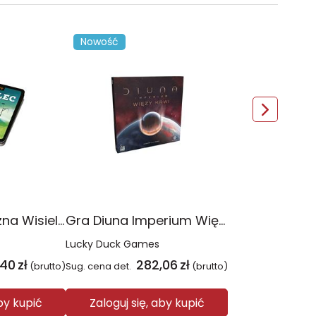
Nowość
Gra magnetyczna Wisielec
Gra Diuna Imperium Więzy krwi
Lucky Duck Games
,40
zł
282,06
zł
(brutto)
Sug. cena det.
(brutto)
aby kupić
Zaloguj się, aby kupić