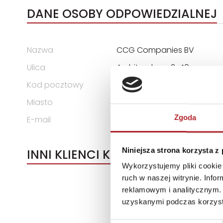
DANE OSOBY ODPOWIEDZIALNEJ
Nazwa
CCG Companies BV
Ulica
Architronlaan 2-40
Kod pocztowy
Miasto
5321 JJ Hedel The Netherla
Zgoda
E-mail
info@ccg.eu
Niniejsza strona korzysta z
INNI KLIENCI KUPOWALI
Wykorzystujemy pliki cookie 
ruch w naszej witrynie. Inf
reklamowym i analitycznym. 
uzyskanymi podczas korzysta