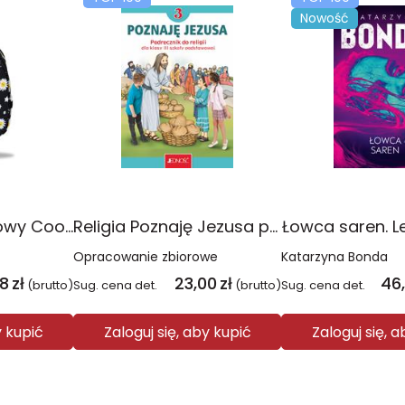
Nowość
Plecak młodzieżowy Coolpack Jerry Daisy Black
Religia Poznaję Jezusa podręcznik dla klasy 3 szkoły podstawowej
Łowca saren. L
Opracowanie zbiorowe
Katarzyna Bonda
08
zł
23,00
zł
46
(brutto)
Sug. cena det.
(brutto)
Sug. cena det.
y kupić
Zaloguj się, aby kupić
Zaloguj się, 