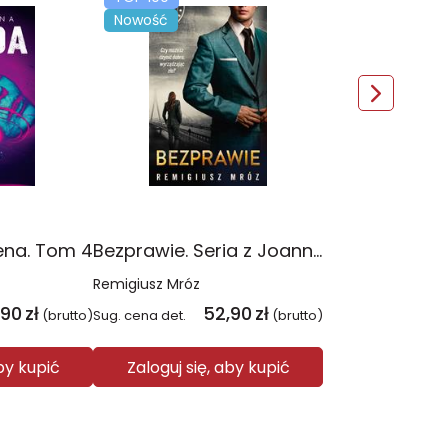
Nowość
ena. Tom 4
Bezprawie. Seria z Joanną Chyłką. Tom 20
Remigiusz Mróz
,90
zł
52,90
zł
(brutto)
Sug. cena det.
(brutto)
aby kupić
Zaloguj się, aby kupić