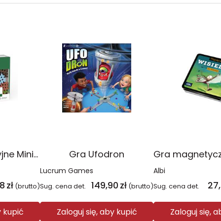
Klocki konstrukcyjne Mini Waffle Blocks 142 elementy
Gra Ufodron
Lucrum Games
Albi
38
zł
149,90
zł
27
(brutto)
Sug. cena det.
(brutto)
Sug. cena det.
y kupić
Zaloguj się, aby kupić
Zaloguj się, 