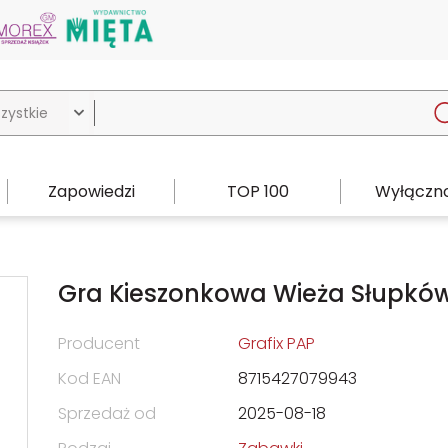

Zapowiedzi
TOP 100
Wyłączno
Gra Kieszonkowa Wieża Słupkó
Producent
Grafix PAP
Kod EAN
8715427079943
Sprzedaż od
2025-08-18