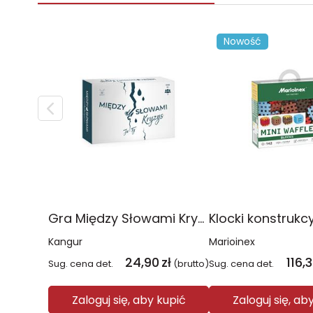
Nowość
Gra Między Słowami Kryzys
Kangur
Marioinex
24,90
zł
116,
Sug. cena det.
(brutto)
Sug. cena det.
Zaloguj się, aby kupić
Zaloguj się, ab