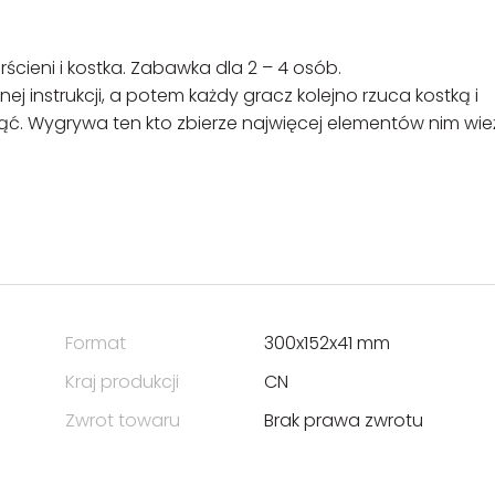
ścieni i kostka. Zabawka dla 2 – 4 osób.
 instrukcji, a potem każdy gracz kolejno rzuca kostką i
 wyjąć. Wygrywa ten kto zbierze najwięcej elementów nim wi
Format
300x152x41 mm
Kraj produkcji
CN
Zwrot towaru
Brak prawa zwrotu