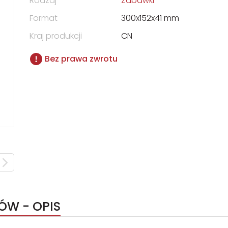
Rodzaj
Zabawki
Format
300x152x41 mm
Kraj produkcji
CN
Bez prawa zwrotu
ÓW - OPIS