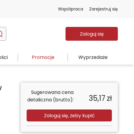
Współpraca
Zarejestruj się
Zaloguj się
ści
Promocje
Wyprzedaże
w
Sugerowana cena
35,17
zł
detaliczna (brutto):
Zaloguj się, żeby kupić