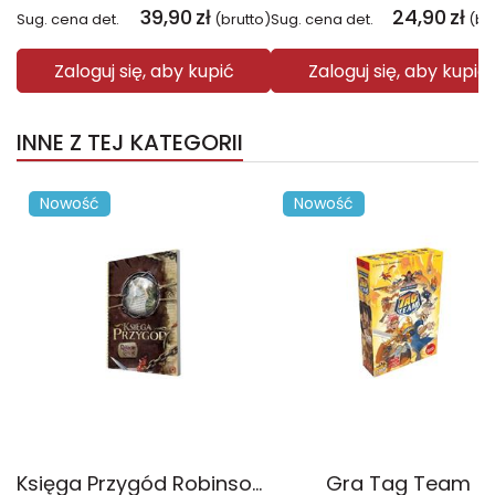
39,90
zł
24,90
zł
Sug. cena det.
(brutto)
Sug. cena det.
(br
Zaloguj się, aby kupić
Zaloguj się, aby kupić
INNE Z TEJ KATEGORII
Nowość
Nowość
Księga Przygód Robinson Crusoe
Gra Tag Team