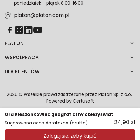
poniedziałek - piątek 8:00-16:00
zgodność z prawem przetwarzania dokonanego przed
jej wycofaniem.*
platon@platon.com.pl
PLATON
WSPÓŁPRACA
DLA KLIENTÓW
2026 © Wszelkie prawa zastrzeżone przez
Platon Sp. z o.o.
Powered by
Certusoft
Gra Kieszonkowiec geograficzny obieżyświat
24,90
zł
Sugerowana cena detaliczna (brutto):
Zaloguj się, żeby kupić