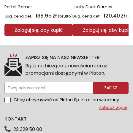
Portal Games
Lucky Duck Games
139,95
zł
120,40
zł
Sug. cena det.
(brutto)
Sug. cena det.
(br
Zaloguj się, aby kupić
Zaloguj się, aby kupić
ZAPISZ SIĘ NA NASZ NEWSLETTER
Bądź na bieżąco z nowościami oraz
promocjami dostępnymi w Platon.
ZAPISZ
Chcę otrzymywać od Platon Sp. z o.o. na wskazany
przeze mnie adres e-mail informacje marketingowe
Zobacz więcej
dotyczące oferty platon.com.pl. Wszelkie informacje
KONTAKT
dotyczące danych osobowych znajdziesz w naszej
Polityce prywatności. Zgodę możesz wycofać w
22 329 50 00
każdym czasie. Wycofanie zgody nie wpłynie na