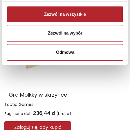
INNI KLIENCI KUPOWALI
Zezwól na wszystkie
Zezwól na wybór
Odmowa
Gra Mölkky w skrzynce
Tactic Games
236,44
zł
Sug. cena det.
(brutto)
Zaloguj się, aby kupić