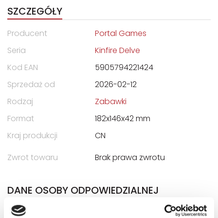
SZCZEGÓŁY
Producent
Portal Games
Seria
Kinfire Delve
Kod EAN
5905794221424
Sprzedaż od
2026-02-12
Rodzaj
Zabawki
Format
182x146x42 mm
Kraj produkcji
CN
Zwrot towaru
Brak prawa zwrotu
DANE OSOBY ODPOWIEDZIALNEJ
Nazwa
PORTAL GAMES SPÓŁKA Z