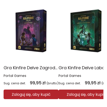
Gra Kinfire Delve Zagroda Pogardy
Portal Games
Portal Games
99,95
zł
99,95
zł
Sug. cena det.
(brutto)
Sug. cena det.
(br
Zaloguj się, aby kupić
Zaloguj się, aby kupić