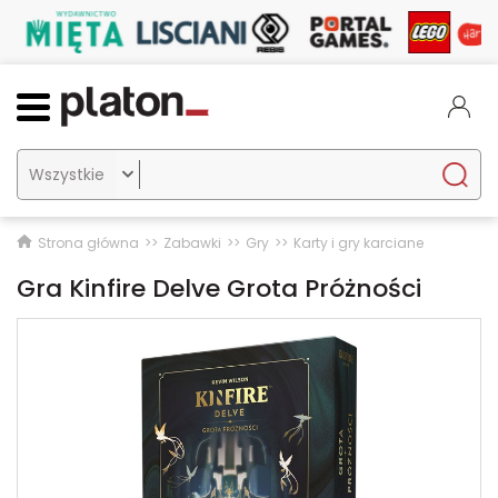

Strona główna
Zabawki
Gry
Karty i gry karciane
Gra Kinfire Delve Grota Próżności