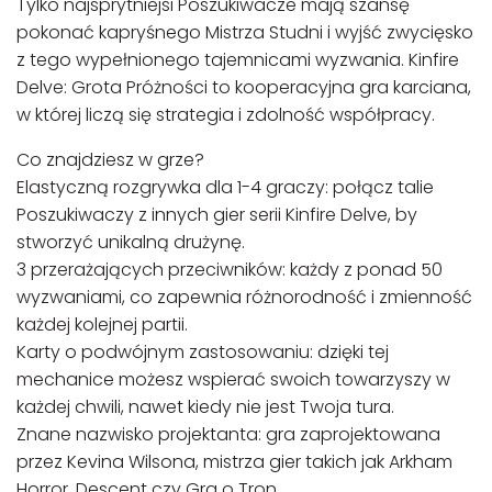
Tylko najsprytniejsi Poszukiwacze mają szansę
pokonać kapryśnego Mistrza Studni i wyjść zwycięsko
z tego wypełnionego tajemnicami wyzwania. Kinfire
Delve: Grota Próżności to kooperacyjna gra karciana,
w której liczą się strategia i zdolność współpracy.
Co znajdziesz w grze?
Elastyczną rozgrywka dla 1-4 graczy: połącz talie
Poszukiwaczy z innych gier serii Kinfire Delve, by
stworzyć unikalną drużynę.
3 przerażających przeciwników: każdy z ponad 50
wyzwaniami, co zapewnia różnorodność i zmienność
każdej kolejnej partii.
Karty o podwójnym zastosowaniu: dzięki tej
mechanice możesz wspierać swoich towarzyszy w
każdej chwili, nawet kiedy nie jest Twoja tura.
Znane nazwisko projektanta: gra zaprojektowana
przez Kevina Wilsona, mistrza gier takich jak Arkham
Horror, Descent czy Gra o Tron.