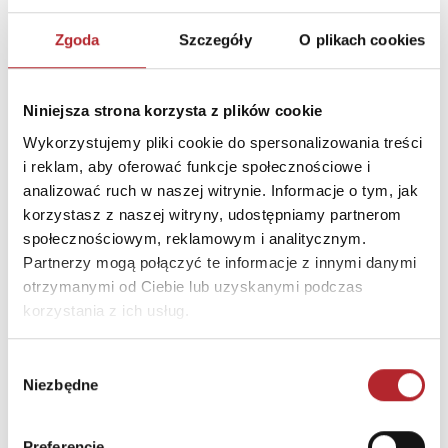
OGRANICZONĄ
ODPOWIEDZIALNOŚCIĄ
Zgoda
Szczegóły
O plikach cookies
Ulica
ul. Henryka Sienkiewicza 13
Kod pocztowy
44-190
Niniejsza strona korzysta z plików cookie
Miasto
Knurów
Wykorzystujemy pliki cookie do spersonalizowania treści
i reklam, aby oferować funkcje społecznościowe i
E-mail
portal@portalgames.pl
analizować ruch w naszej witrynie. Informacje o tym, jak
korzystasz z naszej witryny, udostępniamy partnerom
społecznościowym, reklamowym i analitycznym.
INFORMACJE I OSTRZEŻENIA
Partnerzy mogą połączyć te informacje z innymi danymi
otrzymanymi od Ciebie lub uzyskanymi podczas
UWAGA! GRA DLA GRACZY OD 14 ROKU ŻYCIA
korzystania z ich usług.
INNI KLIENCI KUPOWALI
Wybór
Niezbędne
zgody
Preferencje