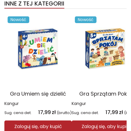
INNE Z TEJ KATEGORII
Nowość
Nowość
Gra Umiem się dzielić
Gra Sprzątam Pokó
Kangur
Kangur
17,99
zł
17,99
zł
Sug. cena det.
(brutto)
Sug. cena det.
(br
Zaloguj się, aby kupić
Zaloguj się, aby kupić