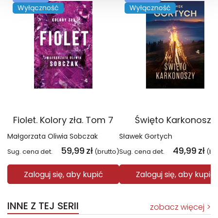
Wyłączność
Wyłączność
Fiolet. Kolory zła. Tom 7
Święto Karkonoszy
Małgorzata Oliwia Sobczak
Sławek Gortych
59,99
zł
49,99
zł
Sug. cena det.
(brutto)
Sug. cena det.
(br
Zaloguj się, aby kupić
Zaloguj się, aby kupić
INNE Z TEJ SERII
zobacz więcej