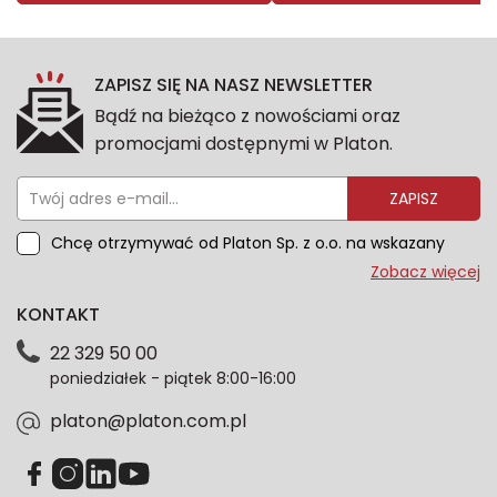
ZAPISZ SIĘ NA NASZ NEWSLETTER
Bądź na bieżąco z nowościami oraz
promocjami dostępnymi w Platon.
ZAPISZ
Chcę otrzymywać od Platon Sp. z o.o. na wskazany
przeze mnie adres e-mail informacje marketingowe
Zobacz więcej
dotyczące oferty platon.com.pl. Wszelkie informacje
KONTAKT
dotyczące danych osobowych znajdziesz w naszej
Polityce prywatności. Zgodę możesz wycofać w
22 329 50 00
każdym czasie. Wycofanie zgody nie wpłynie na
poniedziałek - piątek 8:00-16:00
zgodność z prawem przetwarzania dokonanego przed
jej wycofaniem.*
platon@platon.com.pl