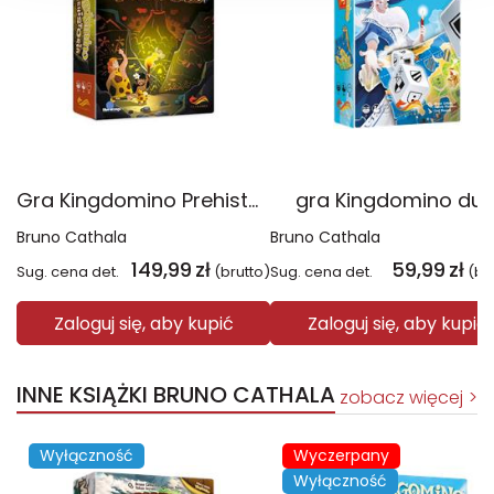
Gra Kingdomino Prehistoria
gra Kingdomino due
Bruno Cathala
Bruno Cathala
149,99
zł
59,99
zł
Sug. cena det.
(brutto)
Sug. cena det.
(br
Zaloguj się, aby kupić
Zaloguj się, aby kupić
INNE KSIĄŻKI BRUNO CATHALA
zobacz więcej
Wyłączność
Wyczerpany
Wyłączność