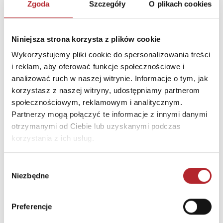
Zgoda
Szczegóły
O plikach cookies
Niniejsza strona korzysta z plików cookie
Gra Mölkky w skrzynce
Wykorzystujemy pliki cookie do spersonalizowania treści
i reklam, aby oferować funkcje społecznościowe i
Tactic Games
analizować ruch w naszej witrynie. Informacje o tym, jak
236,44
zł
Sug. cena det.
(brutto)
korzystasz z naszej witryny, udostępniamy partnerom
społecznościowym, reklamowym i analitycznym.
Zaloguj się, aby kupić
Partnerzy mogą połączyć te informacje z innymi danymi
otrzymanymi od Ciebie lub uzyskanymi podczas
korzystania z ich usług.
NAJCZĘŚCIEJ KUPOWANE
zobacz więcej
Wybór
TOP 100
TOP 100
Niezbędne
zgody
Wyłączność
Preferencje