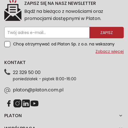
ZAPISZ SIĘ NA NASZ NEWSLETTER
Bądź na bieżąco z nowościami oraz
promocjami dostępnymi w Platon.
ZAPISZ
Chcę otrzymywać od Platon Sp. z o.o. na wskazany
przeze mnie adres e-mail informacje marketingowe
Zobacz więcej
dotyczące oferty platon.com.pl. Wszelkie informacje
KONTAKT
dotyczące danych osobowych znajdziesz w naszej
Polityce prywatności. Zgodę możesz wycofać w
22 329 50 00
każdym czasie. Wycofanie zgody nie wpłynie na
poniedziałek - piątek 8:00-16:00
zgodność z prawem przetwarzania dokonanego przed
jej wycofaniem.*
platon@platon.com.pl
PLATON