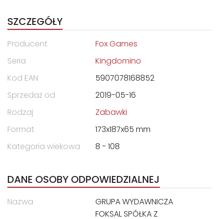
SZCZEGÓŁY
Producent
Fox Games
Seria
Kingdomino
Kod EAN
5907078168852
Sprzedaż od
2019-05-16
Rodzaj
Zabawki
Format
173x187x65 mm
Kategoria wiekowa
8 - 108
DANE OSOBY ODPOWIEDZIALNEJ
Nazwa
GRUPA WYDAWNICZA
FOKSAL SPÓŁKA Z