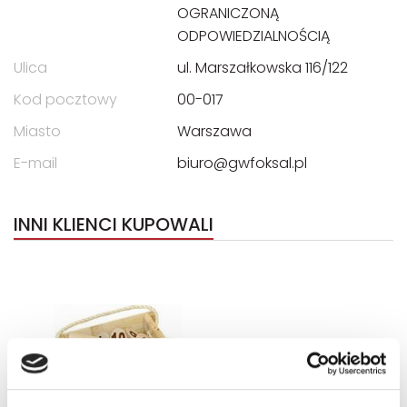
OGRANICZONĄ
ODPOWIEDZIALNOŚCIĄ
Ulica
ul. Marszałkowska 116/122
Kod pocztowy
00-017
Miasto
Warszawa
E-mail
biuro@gwfoksal.pl
INNI KLIENCI KUPOWALI