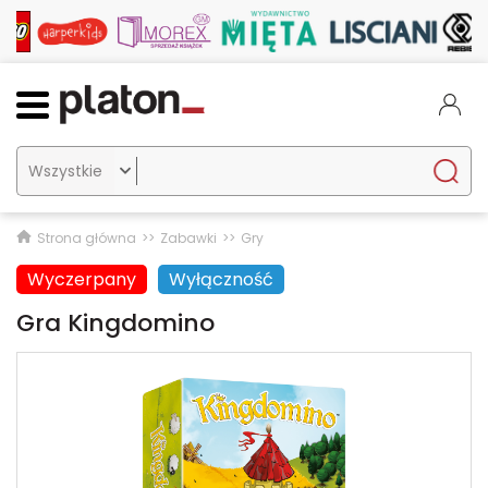

Strona główna
Zabawki
Gry
Wyczerpany
Wyłączność
Gra Kingdomino