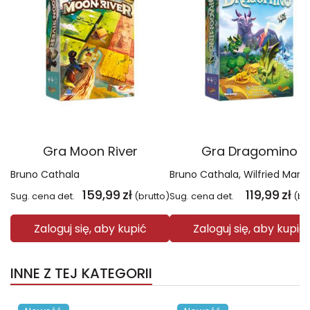
Gra Moon River
Gra Dragomino
Bruno Cathala
Bruno Cathala
Wilfried Marie F
159,99
zł
119,99
zł
Sug. cena det.
(brutto)
Sug. cena det.
(br
Zaloguj się, aby kupić
Zaloguj się, aby kupić
INNE Z TEJ KATEGORII