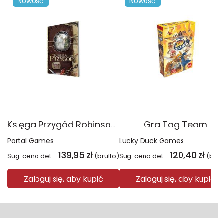
Nowość
Nowość
Księga Przygód Robinson Crusoe
Gra Tag Team
Portal Games
Lucky Duck Games
139,95
zł
120,40
zł
Sug. cena det.
(brutto)
Sug. cena det.
(br
Zaloguj się, aby kupić
Zaloguj się, aby kupić