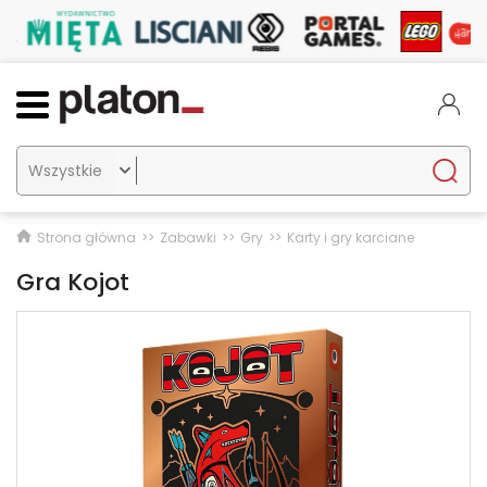

Strona główna
Zabawki
Gry
Karty i gry karciane
Gra Kojot