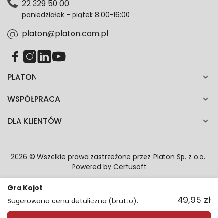
22 329 50 00
każdym czasie. Wycofanie zgody nie wpłynie na
poniedziałek - piątek 8:00-16:00
zgodność z prawem przetwarzania dokonanego przed
jej wycofaniem.*
platon@platon.com.pl
PLATON
WSPÓŁPRACA
DLA KLIENTÓW
2026 © Wszelkie prawa zastrzeżone przez
Platon Sp. z o.o.
Powered by
Certusoft
Gra Kojot
49,95
zł
Sugerowana cena detaliczna (brutto):