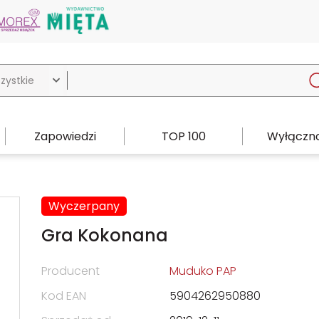

Zapowiedzi
TOP 100
Wyłączno
Wyczerpany
Gra Kokonana
Producent
Muduko PAP
Kod EAN
5904262950880