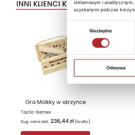
INNI KLIENCI KUPOWALI
reklamowym i analitycznym. 
uzyskanymi podczas korzysta
Wybór
Niezbędne
zgody
Odmowa
Gra Mölkky w skrzynce
Tactic Games
236,44
zł
Sug. cena det.
(brutto)