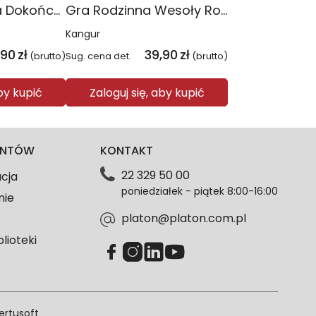
Gra dla Seniora Dokończ przysłowie
Gra Rodzinna Wesoły Rolnik
Kangur
,90
zł
39,90
zł
(brutto)
Sug. cena det.
(brutto)
aby kupić
Zaloguj się, aby kupić
IENTÓW
KONTAKT
22 329 50 00
acja
poniedziałek - piątek 8:00-16:00
nie
platon@platon.com.pl
blioteki
ertusoft