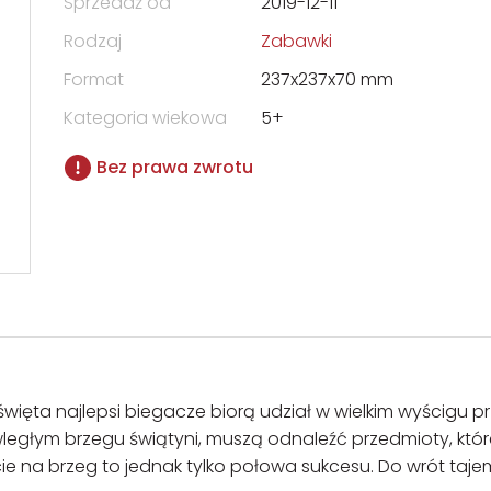
Sprzedaż od
2019-12-11
Rodzaj
Zabawki
Format
237x237x70 mm
Kategoria wiekowa
5+
Bez prawa zwrotu
ęta najlepsi biegacze biorą udział w wielkim wyścigu p
wległym brzegu świątyni, muszą odnaleźć przedmioty, któr
e na brzeg to jednak tylko połowa sukcesu. Do wrót taje