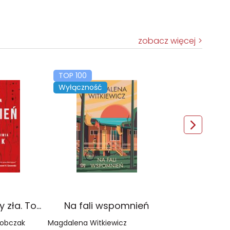
zobacz więcej
TOP 100
Wyłączność
Czerwień. Kolory zła. Tom 1 wyd. 2025
Na fali wspomnień
Sobczak
Magdalena Witkiewicz