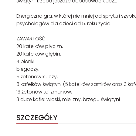
świątyni trzeba jeszcze dopasować klucz…
Energiczna gra, w której nie mniej od sprytu i szy
psychologów dla dzieci od 5. roku życia.
ZAWARTOŚĆ:
20 kafelków płycizn,
20 kafelków głębin,
4 pionki
biegaczy,
5 żetonów kluczy,
8 kafelków świątyni (5 kafelków zamków oraz 3 kafel
13 żetonów talizmanów,
3 duże kafle: wioski, mielizny, brzegu świątyni
SZCZEGÓŁY