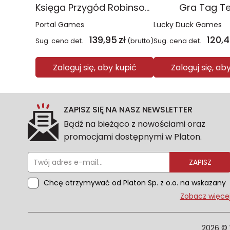
Księga Przygód Robinson Crusoe
Gra Tag T
Portal Games
Lucky Duck Games
139,95
zł
120,
Sug. cena det.
(brutto)
Sug. cena det.
Zaloguj się, aby kupić
Zaloguj się, ab
ZAPISZ SIĘ NA NASZ NEWSLETTER
Bądź na bieżąco z nowościami oraz
promocjami dostępnymi w Platon.
ZAPISZ
Chcę otrzymywać od Platon Sp. z o.o. na wskazany
przeze mnie adres e-mail informacje
Zobacz więce
marketingowe dotyczące oferty platon.com.pl.
Wszelkie informacje dotyczące danych osobowych
znajdziesz w naszej Polityce prywatności. Zgodę
2026 © 