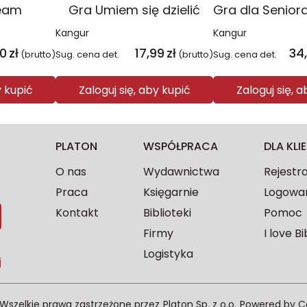
eam
Gra Umiem się dzielić
Kangur
Kangur
40
zł
17,99
zł
34
(brutto)
Sug. cena det.
(brutto)
Sug. cena det.
y kupić
Zaloguj się, aby kupić
Zaloguj się, 
PLATON
WSPÓŁPRACA
DLA KL
O nas
Wydawnictwa
Rejestr
Praca
Księgarnie
Logowa
Kontakt
Biblioteki
Pomoc
Firmy
I love Bi
Logistyka
j
Wszelkie prawa zastrzeżone przez
Platon Sp. z o.o.
Powered by
C