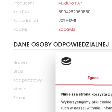
Producent
Muduko PAP
Kod EAN
5904262950880
Sprzedaż od
2019-12-11
Rodzaj
Zabawki
DANE OSOBY ODPOWIEDZIALNEJ
Nazwa
Fabryka Kart Trefl-Kraków Sp
Ulica
Podłęże 650
Zgoda
Kod pocztowy
32-003
Miasto
Podłęże
Niniejsza strona korzysta z
E-mail
firma@trefl.krakow.pl
Wykorzystujemy pliki cookie 
ruch w naszej witrynie. Inf