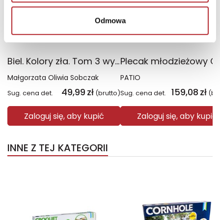
Odmowa
Biel. Kolory zła. Tom 3 wyd. 2025
Małgorzata Oliwia Sobczak
PATIO
49,99
zł
159,08
zł
Sug. cena det.
(brutto)
Sug. cena det.
(br
Zaloguj się, aby kupić
Zaloguj się, aby kupić
INNE Z TEJ KATEGORII