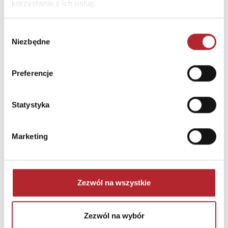
korzystania z ich usług.
Brak danych
Wybór
Niezbędne
zgody
Preferencje
Statystyka
NAJCZĘŚCIEJ KUPOWANE
zobacz więcej
Marketing
TOP 100
TOP 100
Wyłączność
Zezwól na wszystkie
Zezwól na wybór