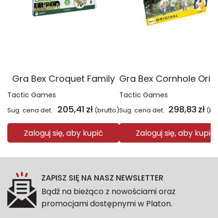
Gra Bex Croquet Family
Gra Bex Cornhole Origi
Tactic Games
Tactic Games
205,41
zł
298,83
zł
Sug. cena det.
(brutto)
Sug. cena det.
(br
Zaloguj się, aby kupić
Zaloguj się, aby kupić
ZAPISZ SIĘ NA NASZ NEWSLETTER
Bądź na bieżąco z nowościami oraz
promocjami dostępnymi w Platon.