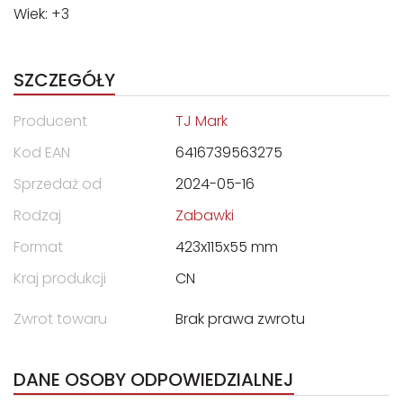
Wiek: +3
SZCZEGÓŁY
Producent
TJ Mark
Kod EAN
6416739563275
Sprzedaż od
2024-05-16
Rodzaj
Zabawki
Format
423x115x55 mm
Kraj produkcji
CN
Zwrot towaru
Brak prawa zwrotu
DANE OSOBY ODPOWIEDZIALNEJ