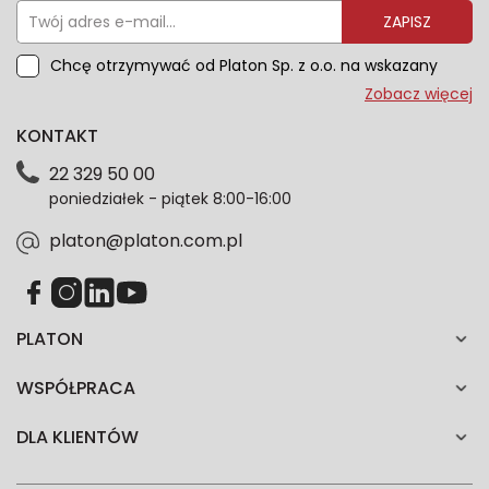
ZAPISZ
Chcę otrzymywać od Platon Sp. z o.o. na wskazany
przeze mnie adres e-mail informacje marketingowe
Zobacz więcej
dotyczące oferty platon.com.pl. Wszelkie informacje
KONTAKT
dotyczące danych osobowych znajdziesz w naszej
Polityce prywatności. Zgodę możesz wycofać w
22 329 50 00
każdym czasie. Wycofanie zgody nie wpłynie na
poniedziałek - piątek 8:00-16:00
zgodność z prawem przetwarzania dokonanego przed
jej wycofaniem.*
platon@platon.com.pl
PLATON
WSPÓŁPRACA
DLA KLIENTÓW