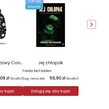
TOP 100
Nowość
Plecak młodzieżowy Coolpack Jerry Daisy Black
Jej chłopak
Freida McFadden
,08
zł
59,90
zł
(brutto)
Sug. cena det.
(brutto)
aby kupić
Zaloguj się, aby kupić