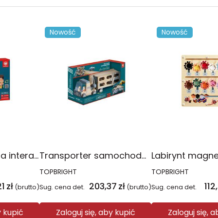
Nowość
Nowość
Tablica muzyczna interaktywna Mały DJ
Transporter samochodów i tor wyścigowy 2w1
TOPBRIGHT
TOPBRIGHT
21
zł
203,37
zł
112
(brutto)
Sug. cena det.
(brutto)
Sug. cena det.
y kupić
Zaloguj się, aby kupić
Zaloguj się, 