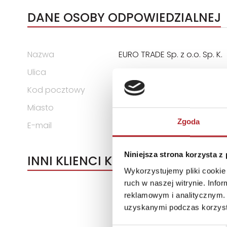
DANE OSOBY ODPOWIEDZIALNEJ
Nazwa
EURO TRADE Sp. z o.o. Sp. K.
Ulica
ul. Łokietka 155
Kod pocztowy
31-263
Miasto
Kraków
Zgoda
E-mail
biuro@euro-trade.pl
Niniejsza strona korzysta z
INNI KLIENCI KUPOWALI
Wykorzystujemy pliki cookie 
ruch w naszej witrynie. Inf
reklamowym i analitycznym. 
uzyskanymi podczas korzysta