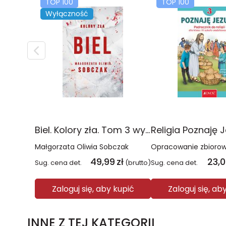
TOP 100
TOP 100
Wyłączność
Biel. Kolory zła. Tom 3 wyd. 2025
Małgorzata Oliwia Sobczak
Opracowanie zbioro
49,99
zł
23,
Sug. cena det.
(brutto)
Sug. cena det.
Zaloguj się, aby kupić
Zaloguj się, ab
INNE Z TEJ KATEGORII