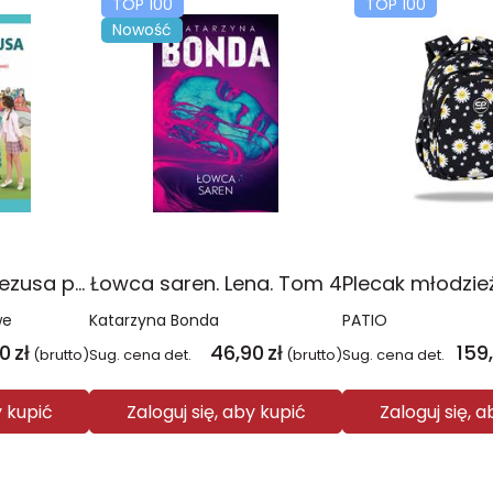
TOP 100
TOP 100
Nowość
Religia Poznaję Jezusa podręcznik dla klasy 3 szkoły podstawowej
Łowca saren. Lena. Tom 4
we
Katarzyna Bonda
PATIO
00
zł
46,90
zł
159
(brutto)
Sug. cena det.
(brutto)
Sug. cena det.
y kupić
Zaloguj się, aby kupić
Zaloguj się, 