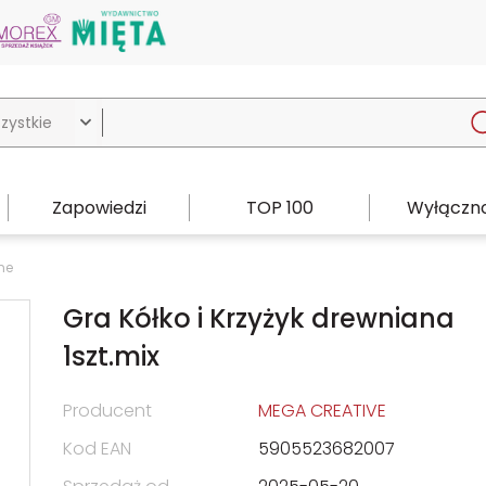

Zapowiedzi
TOP 100
Wyłączno
ne
Gra Kółko i Krzyżyk drewniana
1szt.mix
Producent
MEGA CREATIVE
Kod EAN
5905523682007