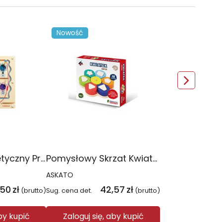
Nowość
Labirynt magnetyczny Pracowita Pszczółka
Pomysłowy Skrzat Kwiatek sorter
ASKATO
,50
zł
42,57
zł
(brutto)
Sug. cena det.
(brutto)
aby kupić
Zaloguj się, aby kupić