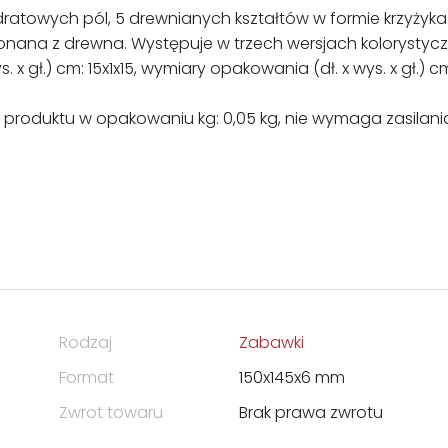
atowych pól, 5 drewnianych kształtów w formie krzyżyka 
onana z drewna. Występuje w trzech wersjach kolorystyc
x gł.) cm: 15x1x15, wymiary opakowania (dł. x wys. x gł.) c
produktu w opakowaniu kg: 0,05 kg, nie wymaga zasilani
Rodzaj
Zabawki
Format
150x145x6 mm
Zwrot towaru
Brak prawa zwrotu