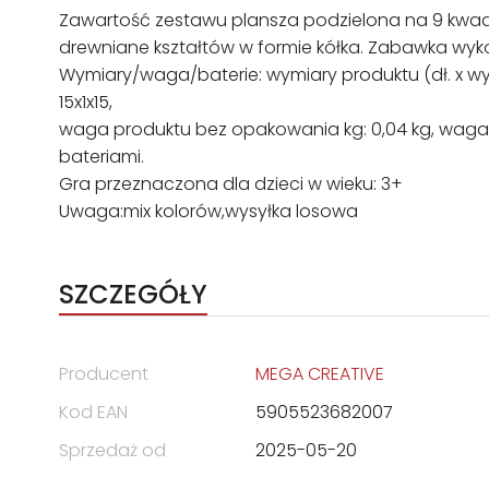
Zawartość zestawu plansza podzielona na 9 kwadr
drewniane kształtów w formie kółka. Zabawka wyk
Wymiary/waga/baterie: wymiary produktu (dł. x wys. 
15x1x15,
waga produktu bez opakowania kg: 0,04 kg, waga 
bateriami.
Gra przeznaczona dla dzieci w wieku: 3+
Uwaga:mix kolorów,wysyłka losowa
SZCZEGÓŁY
Producent
MEGA CREATIVE
Kod EAN
5905523682007
Sprzedaż od
2025-05-20