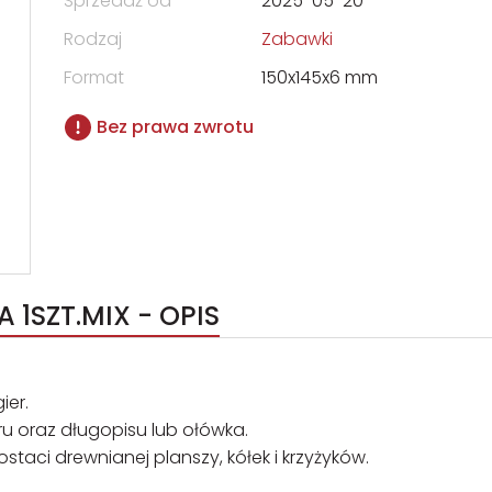
Sprzedaż od
2025-05-20
Rodzaj
Zabawki
Format
150x145x6 mm
Bez prawa zwrotu
 1SZT.MIX - OPIS
ier.
ru oraz długopisu lub ołówka.
aci drewnianej planszy, kółek i krzyżyków.