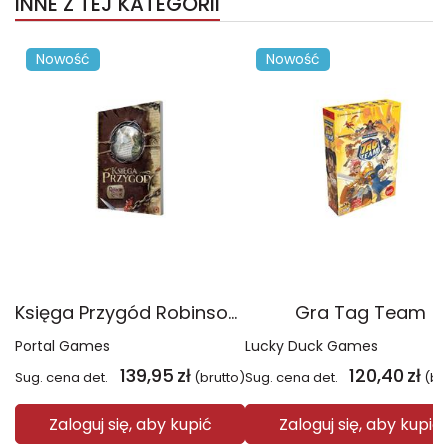
INNE Z TEJ KATEGORII
Nowość
Nowość
Księga Przygód Robinson Crusoe
Gra Tag Team
Portal Games
Lucky Duck Games
139,95
zł
120,40
zł
Sug. cena det.
(brutto)
Sug. cena det.
(br
Zaloguj się, aby kupić
Zaloguj się, aby kupić