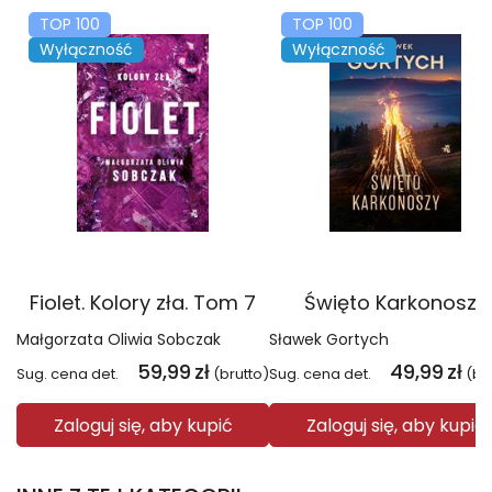
TOP 100
TOP 100
Wyłączność
Wyłączność
Fiolet. Kolory zła. Tom 7
Święto Karkonoszy
Małgorzata Oliwia Sobczak
Sławek Gortych
59,99
zł
49,99
zł
Sug. cena det.
(brutto)
Sug. cena det.
(br
Zaloguj się, aby kupić
Zaloguj się, aby kupić