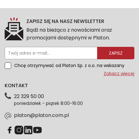
ZAPISZ SIĘ NA NASZ NEWSLETTER
Bądź na bieżąco z nowościami oraz
promocjami dostępnymi w Platon.
ZAPISZ
Chcę otrzymywać od Platon Sp. z o.o. na wskazany
przeze mnie adres e-mail informacje marketingowe
Zobacz więcej
dotyczące oferty platon.com.pl. Wszelkie informacje
KONTAKT
dotyczące danych osobowych znajdziesz w naszej
Polityce prywatności. Zgodę możesz wycofać w
22 329 50 00
każdym czasie. Wycofanie zgody nie wpłynie na
poniedziałek - piątek 8:00-16:00
zgodność z prawem przetwarzania dokonanego przed
jej wycofaniem.*
platon@platon.com.pl