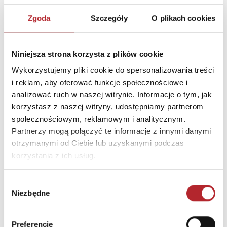
osób. Czas gry ok. 30 minut.
Zgoda
Szczegóły
O plikach cookies
SZCZEGÓŁY
Producent
Rebel
Niniejsza strona korzysta z plików cookie
Wykorzystujemy pliki cookie do spersonalizowania treści
Kod EAN
5902650612419
i reklam, aby oferować funkcje społecznościowe i
Sprzedaż od
2018-11-21
analizować ruch w naszej witrynie. Informacje o tym, jak
Rodzaj
Zabawki
korzystasz z naszej witryny, udostępniamy partnerom
społecznościowym, reklamowym i analitycznym.
Format
275x275x50 mm
Partnerzy mogą połączyć te informacje z innymi danymi
Kraj produkcji
DE
otrzymanymi od Ciebie lub uzyskanymi podczas
korzystania z ich usług.
Zwrot towaru
Brak prawa zwrotu
Wybór
Niezbędne
zgody
DANE OSOBY ODPOWIEDZIALNEJ
Nazwa
REBEL Sp. z o.o.
Preferencje