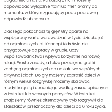
odgadnięcia hasła. Na każdą z nich możemy
odpowiadać wyłącznie “tak” lub “nie”. Gramy do
momentu, w którym zgadujący poda poprawną
odpowiedź lub spasuje.
Dlaczego pokochasz tę grę? Gry oparte na
współpracy warto wprowadzać w życie dziecka już
od najmłodszych lat. Koncept Kids świetnie
przygotowuje do pracy w grupie, uczy
współzawodnictwa i wpływa korzystnie na rozwój
relacji. Proste zasady, a także przepiękne grafiki
zachęcą najmłodszych do udziału we wspólnych
aktywnościach. Do gry możemy zaprosić dzieci w
różnym wieku! Rozgrywkę możemy skalować
modyfikując ją i utrudniając według zasad opisanych
w instrukcji lub własnych pomysłów. W instrukcji
znajdziemy również alternatywny tryb rozgrywki dla
starszaków, przeznaczony dla dzieci od 6 roku życia.