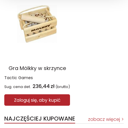
Gra Mölkky w skrzynce
Tactic Games
236,44
zł
Sug. cena det.
(brutto)
Zaloguj się, aby kupić
NAJCZĘŚCIEJ KUPOWANE
zobacz więcej