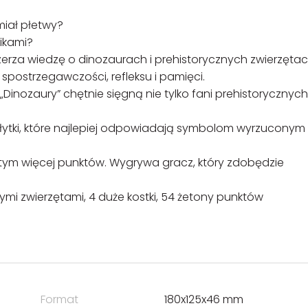
miał płetwy?
nikami?
zerza wiedzę o dinozaurach i prehistorycznych zwierzętac
postrzegawczości, refleksu i pamięci.
Dinozaury” chętnie sięgną nie tylko fani prehistorycznych
płytki, które najlepiej odpowiadają symbolom wyrzuconym
, tym więcej punktów. Wygrywa gracz, który zdobędzie
ymi zwierzętami, 4 duże kostki, 54 żetony punktów
Format
180x125x46 mm