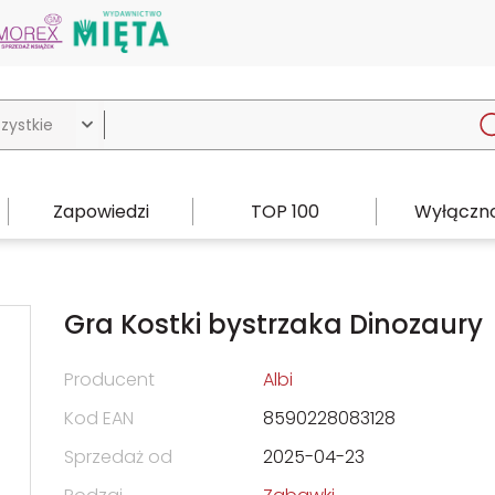

Zapowiedzi
TOP 100
Wyłączno
Gra Kostki bystrzaka Dinozaury
Producent
Albi
Kod EAN
8590228083128
Sprzedaż od
2025-04-23