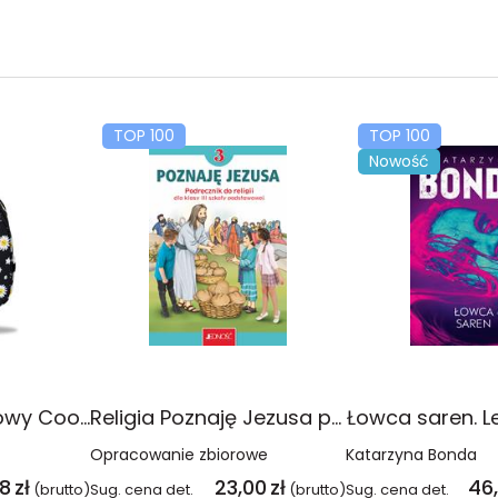
TOP 100
TOP 100
Nowość
Plecak młodzieżowy Coolpack Jerry Daisy Black
Religia Poznaję Jezusa podręcznik dla klasy 3 szkoły podstawowej
Łowca saren. L
Opracowanie zbiorowe
Katarzyna Bonda
08
zł
23,00
zł
46
(brutto)
Sug. cena det.
(brutto)
Sug. cena det.