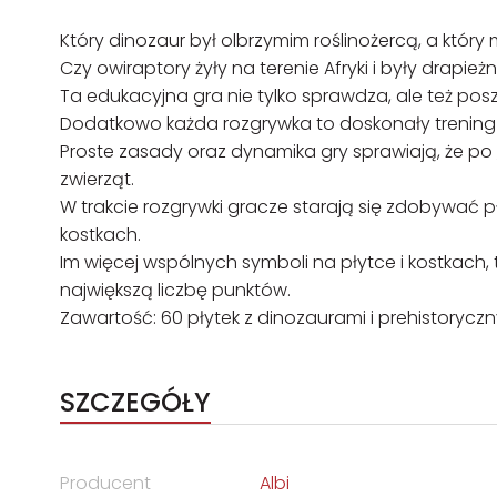
Który dinozaur był olbrzymim roślinożercą, a który 
Czy owiraptory żyły na terenie Afryki i były drapież
Ta edukacyjna gra nie tylko sprawdza, ale też pos
Dodatkowo każda rozgrywka to doskonały trening s
Proste zasady oraz dynamika gry sprawiają, że po „
zwierząt.
W trakcie rozgrywki gracze starają się zdobywać 
kostkach.
Im więcej wspólnych symboli na płytce i kostkach
największą liczbę punktów.
Zawartość: 60 płytek z dinozaurami i prehistoryczn
SZCZEGÓŁY
Producent
Albi