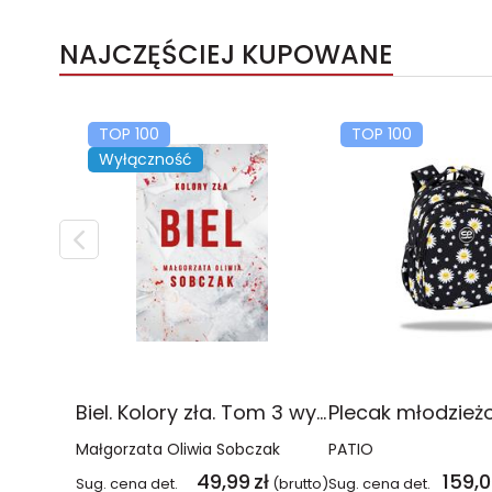
NAJCZĘŚCIEJ KUPOWANE
TOP 100
TOP 100
Wyłączność
Biel. Kolory zła. Tom 3 wyd. 2025
Małgorzata Oliwia Sobczak
PATIO
49,99
zł
159,
Sug. cena det.
(brutto)
Sug. cena det.