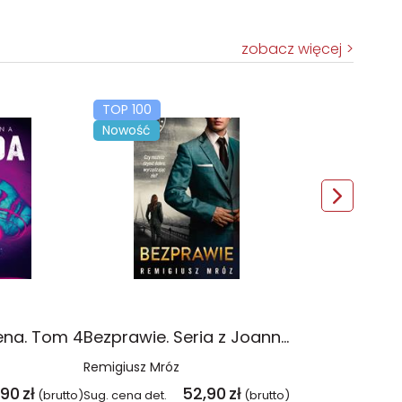
zobacz więcej
TOP 100
Nowość
ena. Tom 4
Bezprawie. Seria z Joanną Chyłką. Tom 20
Remigiusz Mróz
,90
zł
52,90
zł
(brutto)
Sug. cena det.
(brutto)