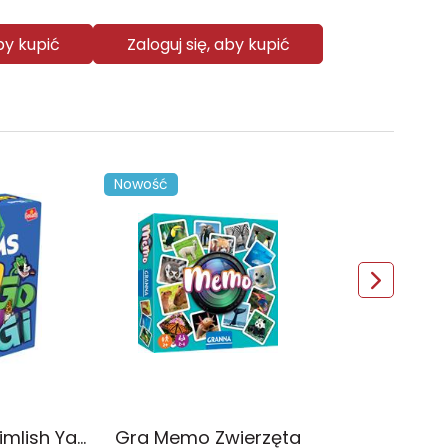
aby kupić
Zaloguj się, aby kupić
Nowość
Gra The Sims Simlish YaGoBuGi
Gra Memo Zwierzęta