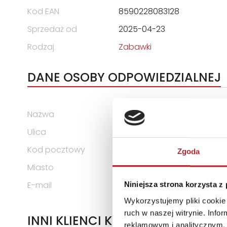
Kod EAN
8590228083128
Sprzedaż od
2025-04-23
Rodzaj
Zabawki
DANE OSOBY ODPOWIEDZIALNEJ
Nazwa
Albi Polska Sp. z o.o.
Ulica
ul. Toruńska 5
Kod pocztowy
30-056
Zgoda
Miasto
Kraków
E-mail
info@albipolska.pl
Niniejsza strona korzysta z
Wykorzystujemy pliki cookie 
ruch w naszej witrynie. Inf
INNI KLIENCI KUPOWALI
reklamowym i analitycznym. 