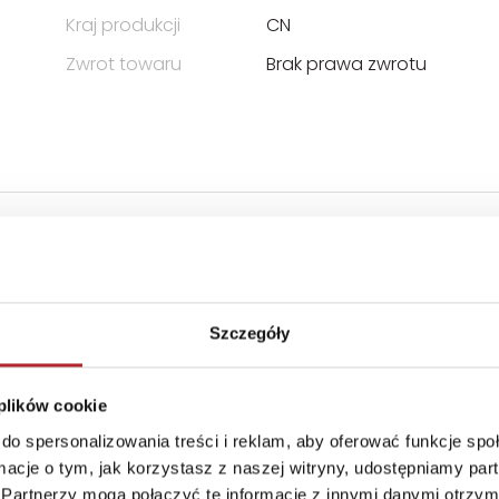
Kraj produkcji
CN
Zwrot towaru
Brak prawa zwrotu
Szczegóły
 plików cookie
do spersonalizowania treści i reklam, aby oferować funkcje sp
ormacje o tym, jak korzystasz z naszej witryny, udostępniamy p
Partnerzy mogą połączyć te informacje z innymi danymi otrzym