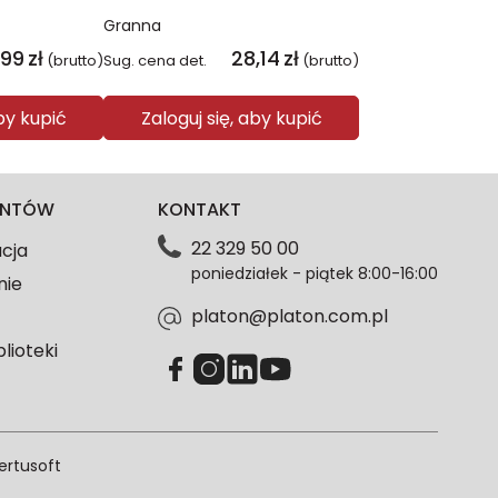
Granna
,99
zł
28,14
zł
(brutto)
Sug. cena det.
(brutto)
aby kupić
Zaloguj się, aby kupić
IENTÓW
KONTAKT
22 329 50 00
acja
poniedziałek - piątek 8:00-16:00
nie
platon@platon.com.pl
blioteki
ertusoft