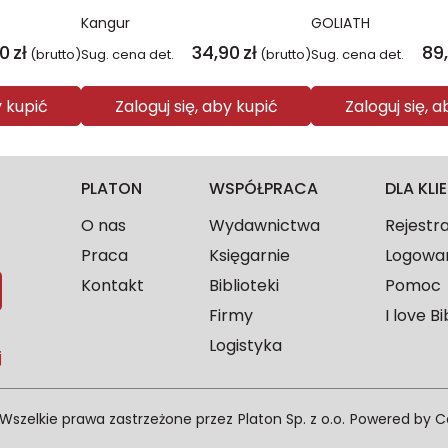
Kangur
GOLIATH
90
zł
34,90
zł
89
(brutto)
Sug. cena det.
(brutto)
Sug. cena det.
y kupić
Zaloguj się, aby kupić
Zaloguj się, 
PLATON
WSPÓŁPRACA
DLA KL
O nas
Wydawnictwa
Rejestr
Praca
Księgarnie
Logowa
Kontakt
Biblioteki
Pomoc
Firmy
I love Bi
Logistyka
j
Wszelkie prawa zastrzeżone przez
Platon Sp. z o.o.
Powered by
C