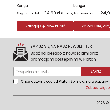
Kangur
Kangur
34,90
zł
24,
Sug. cena det.
(brutto)
Sug. cena det.
Zaloguj się, aby kupić
Zaloguj się, ab
ZAPISZ SIĘ NA NASZ NEWSLETTER
Bądź na bieżąco z nowościami oraz
promocjami dostępnymi w Platon.
ZAPISZ
Chcę otrzymywać od Platon Sp. z o.o. na wskazany
przeze mnie adres e-mail informacje
Zobacz więce
marketingowe dotyczące oferty platon.com.pl.
Wszelkie informacje dotyczące danych osobowych
znajdziesz w naszej Polityce prywatności. Zgodę
2026 © 
możesz wycofać w każdym czasie. Wycofanie