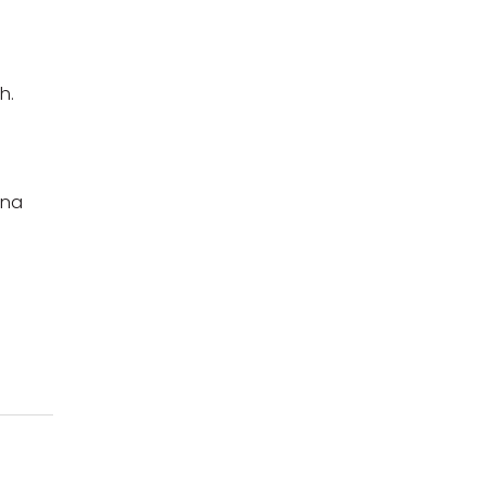
h.
 na