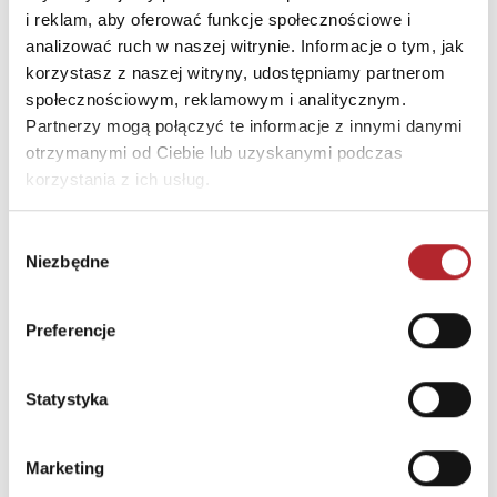
i reklam, aby oferować funkcje społecznościowe i
E-mail
info@albipolska.pl
analizować ruch w naszej witrynie. Informacje o tym, jak
korzystasz z naszej witryny, udostępniamy partnerom
INNI KLIENCI KUPOWALI
społecznościowym, reklamowym i analitycznym.
Partnerzy mogą połączyć te informacje z innymi danymi
otrzymanymi od Ciebie lub uzyskanymi podczas
korzystania z ich usług.
Wybór
Niezbędne
zgody
Preferencje
Brak danych
Statystyka
Marketing