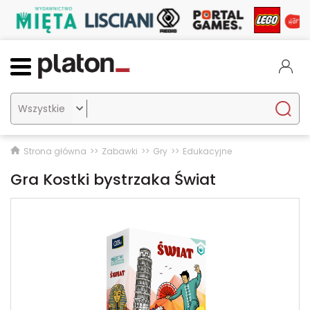

Strona główna
Zabawki
Gry
Edukacyjne
Gra Kostki bystrzaka Świat