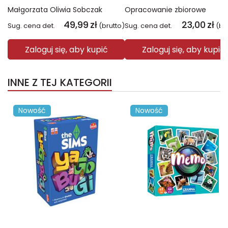
Małgorzata Oliwia Sobczak
Opracowanie zbiorowe
49,99
zł
23,00
zł
Sug. cena det.
(brutto)
Sug. cena det.
(br
Zaloguj się, aby kupić
Zaloguj się, aby kupić
INNE Z TEJ KATEGORII
Nowość
Nowość