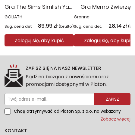
Gra The Sims Simlish YaGoBuGi
Gra Memo Zwierzęt
GOLIATH
Granna
89,99
zł
28,14
zł
Sug. cena det.
(brutto)
Sug. cena det.
(br
Zaloguj się, aby kupić
Zaloguj się, aby kupić
ZAPISZ SIĘ NA NASZ NEWSLETTER
Bądź na bieżąco z nowościami oraz
promocjami dostępnymi w Platon.
ZAPISZ
Chcę otrzymywać od Platon Sp. z o.o. na wskazany
przeze mnie adres e-mail informacje marketingowe
Zobacz więcej
dotyczące oferty platon.com.pl. Wszelkie informacje
KONTAKT
dotyczące danych osobowych znajdziesz w naszej