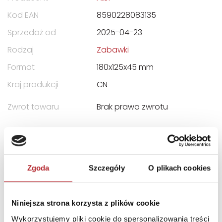
Kod EAN
8590228083135
Sprzedaż od
2025-04-23
Rodzaj
Zabawki
Format
180x125x45 mm
Kraj produkcji
CN
Zwrot towaru
Brak prawa zwrotu
DANE OSOBY ODPOWIEDZIALNEJ
Nazwa
Albi Polska Sp. z o.o.
Zgoda
Szczegóły
O plikach cookies
Ulica
ul. Toruńska 5
Kod pocztowy
30-056
Niniejsza strona korzysta z plików cookie
Miasto
Kraków
Wykorzystujemy pliki cookie do spersonalizowania treści