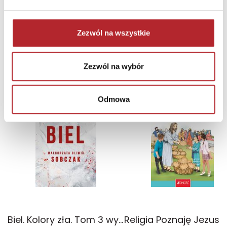
Zezwól na wszystkie
NAJCZĘŚCIEJ KUPOWANE
zobacz więcej
Zezwól na wybór
TOP 100
TOP 100
Odmowa
Wyłączność
Biel. Kolory zła. Tom 3 wyd. 2025