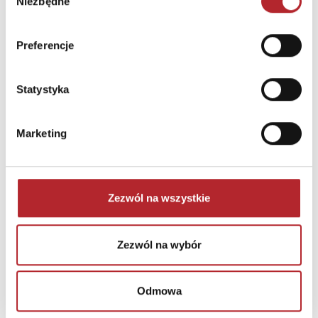
E-mail
recepcja@egmont.pl
Niezbędne
zgody
INNI KLIENCI KUPOWALI
Preferencje
Statystyka
Marketing
Zezwól na wszystkie
Brak danych
Zezwól na wybór
Odmowa