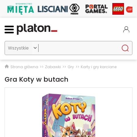

Strona główna
Zabawki
Gry
Karty i gry karciane
Gra Koty w butach