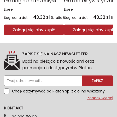
Gra logiczna Przebłysk Geniuszu EP60611
Epee
Epee
43,32
zł
43,32
zł
Sug. cena det.
(brutto)
Sug. cena det.
(br
Zaloguj się, aby kupić
Zaloguj się, aby kupić
ZAPISZ SIĘ NA NASZ NEWSLETTER
Bądź na bieżąco z nowościami oraz
promocjami dostępnymi w Platon.
ZAPISZ
Chcę otrzymywać od Platon Sp. z o.o. na wskazany
przeze mnie adres e-mail informacje marketingowe
Zobacz więcej
dotyczące oferty platon.com.pl. Wszelkie informacje
KONTAKT
dotyczące danych osobowych znajdziesz w naszej
Polityce prywatności. Zgodę możesz wycofać w