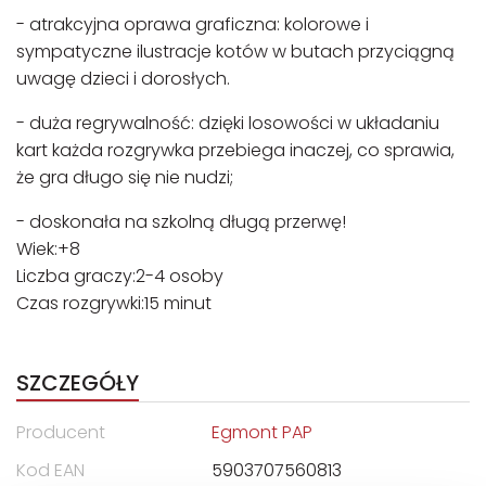
- atrakcyjna oprawa graficzna: kolorowe i
sympatyczne ilustracje kotów w butach przyciągną
uwagę dzieci i dorosłych.
- duża regrywalność: dzięki losowości w układaniu
kart każda rozgrywka przebiega inaczej, co sprawia,
że gra długo się nie nudzi;
- doskonała na szkolną długą przerwę!
Wiek:+8
Liczba graczy:2-4 osoby
Czas rozgrywki:15 minut
SZCZEGÓŁY
Producent
Egmont PAP
Kod EAN
5903707560813