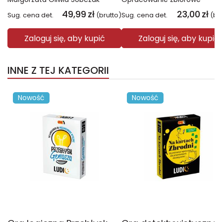
49,99
zł
23,00
zł
Sug. cena det.
(brutto)
Sug. cena det.
(br
Zaloguj się, aby kupić
Zaloguj się, aby kupić
INNE Z TEJ KATEGORII
Nowość
Nowość