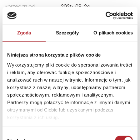
Sprzedaż od
2025-09-24
Rodzaj
Zabawki
Format
185x115x32 mm
Zgoda
Szczegóły
O plikach cookies
Kategoria wiekowa
8 - 108
Zwrot towaru
Brak prawa zwrotu
Niniejsza strona korzysta z plików cookie
Wykorzystujemy pliki cookie do spersonalizowania treści
i reklam, aby oferować funkcje społecznościowe i
DANE OSOBY ODPOWIEDZIALNEJ
analizować ruch w naszej witrynie. Informacje o tym, jak
korzystasz z naszej witryny, udostępniamy partnerom
Nazwa
Story House Egmont Sp.
społecznościowym, reklamowym i analitycznym.
o.o.
Partnerzy mogą połączyć te informacje z innymi danymi
Ulica
ul. Inflancka 4 C
otrzymanymi od Ciebie lub uzyskanymi podczas
korzystania z ich usług.
Kod pocztowy
00-189
Miasto
Warszawa
Wybór