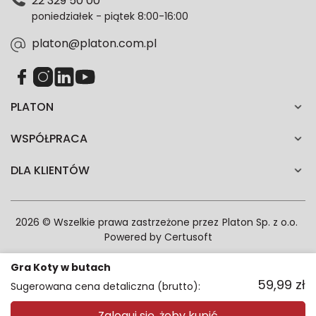
22 329 50 00
każdym czasie. Wycofanie zgody nie wpłynie na
poniedziałek - piątek 8:00-16:00
zgodność z prawem przetwarzania dokonanego przed
jej wycofaniem.*
platon@platon.com.pl
PLATON
WSPÓŁPRACA
DLA KLIENTÓW
2026 © Wszelkie prawa zastrzeżone przez
Platon Sp. z o.o.
Powered by
Certusoft
Gra Koty w butach
59,99
zł
Sugerowana cena detaliczna (brutto):
Zaloguj się, żeby kupić