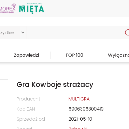

Zapowiedzi
TOP 100
Wyłączno
Gra Kowboje strażacy
Producent
MULTIGRA
Kod EAN
5906395300419
Sprzedaż od
2021-05-10