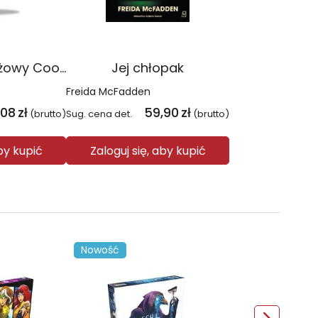
Plecak młodzieżowy Coolpack Jerry Daisy Black
Jej chłopak
Freida McFadden
,08
zł
59,90
zł
(brutto)
Sug. cena det.
(brutto)
aby kupić
Zaloguj się, aby kupić
Nowość