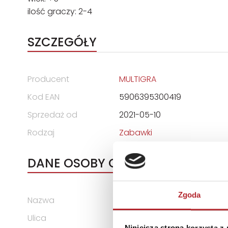
ilość graczy: 2-4
SZCZEGÓŁY
Producent
MULTIGRA
Kod EAN
5906395300419
Sprzedaż od
2021-05-10
Rodzaj
Zabawki
DANE OSOBY ODPOWIEDZIALNEJ
Zgoda
Nazwa
MULTIGRA SPÓŁKA Z OGRAN
Ulica
ul. Telewizyjna 13C