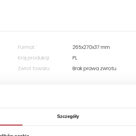
Format
265x270x37 mm
Kraj produkcji
PL
Zwrot towaru
Brak prawa zwrotu
Szczegóły
ICZONĄ ODPOWIEDZIALNOŚCIĄ