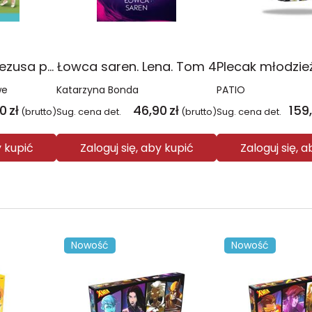
Religia Poznaję Jezusa podręcznik dla klasy 3 szkoły podstawowej
Łowca saren. Lena. Tom 4
we
Katarzyna Bonda
PATIO
00
zł
46,90
zł
159
(brutto)
Sug. cena det.
(brutto)
Sug. cena det.
y kupić
Zaloguj się, aby kupić
Zaloguj się, 
Nowość
Nowość