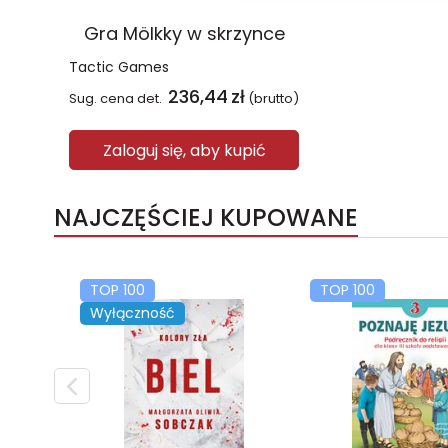
Gra Mölkky w skrzynce
Tactic Games
236,44
zł
Sug. cena det.
(brutto)
Zaloguj się, aby kupić
NAJCZĘŚCIEJ KUPOWANE
TOP 100
TOP 100
Wyłączność