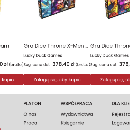
eam
Gra Dice Throne X-Men Box 1
Lucky Duck Games
Lucky Duck Games
40
zł
378,40
zł
378
(brutto)
Sug. cena det.
(brutto)
Sug. cena det.
y kupić
Zaloguj się, aby kupić
Zaloguj się, 
PLATON
WSPÓŁPRACA
DLA KL
O nas
Wydawnictwa
Rejestr
Praca
Księgarnie
Logowa