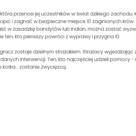
tóra przenosi jej uczestników w świat dzikiego zachodu.
opić i zagnać w bezpieczne miejsce 10 zaginionych krów.
aść w zasadzkę bandytów lub Indian, można zostać wyz
e ten, kto pierwszy powróci z wyprawy i przygna 10
gracz zostaje dzielnym strażakiem. Strażacy wyjeżdżając 
udanych interwencji. Ten, kto najczęściej udzieli pomocy -
otka... zostanie zwycięzcą.