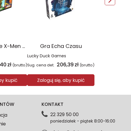
Gra Dice Throne X-Men Box 2
Gra Echa Czasu
Lucky Duck Games
,40
zł
206,39
zł
(brutto)
Sug. cena det.
(brutto)
aby kupić
Zaloguj się, aby kupić
IENTÓW
KONTAKT
22 329 50 00
acja
poniedziałek - piątek 8:00-16:00
nie