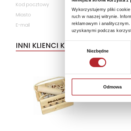
Niniejsza strona korzysta z
Kod pocztowy
80-209
Wykorzystujemy pliki cookie 
Miasto
Chwaszczyno
ruch w naszej witrynie. Inf
reklamowym i analitycznym. 
E-mail
sklep@multogra.com.pl
uzyskanymi podczas korzysta
INNI KLIENCI KUPOWALI
Wybór
Niezbędne
zgody
Odmowa