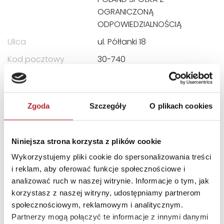
OGRANICZONĄ
ODPOWIEDZIALNOŚCIĄ
Ulica
ul. Półłanki 18
Kod pocztowy
30-740
Miasto
Kraków
E-mail
info.poland@cartamundi.
com
Zgoda
Szczegóły
O plikach cookies
INNI KLIENCI KUPOWALI
Niniejsza strona korzysta z plików cookie
Wykorzystujemy pliki cookie do spersonalizowania treści
i reklam, aby oferować funkcje społecznościowe i
analizować ruch w naszej witrynie. Informacje o tym, jak
korzystasz z naszej witryny, udostępniamy partnerom
społecznościowym, reklamowym i analitycznym.
Partnerzy mogą połączyć te informacje z innymi danymi