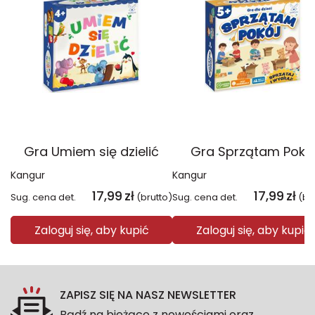
Gra Umiem się dzielić
Gra Sprzątam Pokó
Kangur
Kangur
17,99
zł
17,99
zł
Sug. cena det.
(brutto)
Sug. cena det.
(br
Zaloguj się, aby kupić
Zaloguj się, aby kupić
ZAPISZ SIĘ NA NASZ NEWSLETTER
Bądź na bieżąco z nowościami oraz