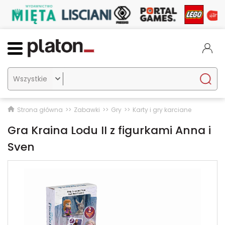

Strona główna
Zabawki
Gry
Karty i gry karciane
Gra Kraina Lodu II z figurkami Anna i
Sven