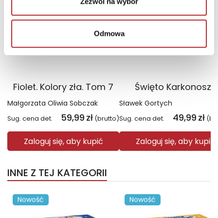
Zezwól na wybór
Odmowa
Fiolet. Kolory zła. Tom 7
Święto Karkonoszy
Małgorzata Oliwia Sobczak
Sławek Gortych
59,99
zł
49,99
zł
Sug. cena det.
(brutto)
Sug. cena det.
(br
Zaloguj się, aby kupić
Zaloguj się, aby kupić
INNE Z TEJ KATEGORII
Nowość
Nowość