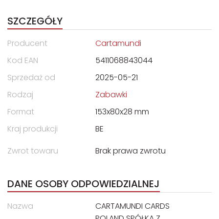
SZCZEGÓŁY
Producent
Cartamundi
Kod EAN
5411068843044
Sprzedaż od
2025-05-21
Rodzaj
Zabawki
Format
153x80x28 mm
Kraj produkcji
BE
Zwrot towaru
Brak prawa zwrotu
DANE OSOBY ODPOWIEDZIALNEJ
Nazwa
CARTAMUNDI CARDS
POLAND SPÓŁKA Z