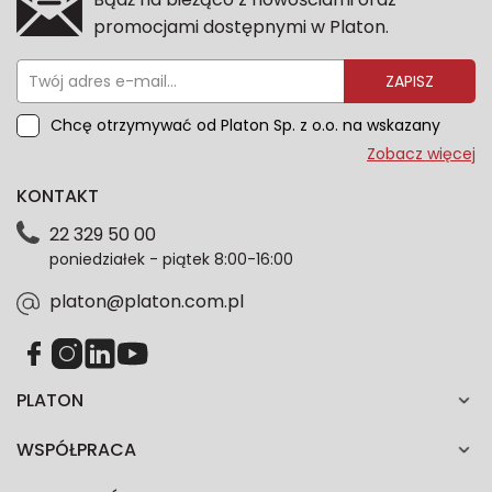
promocjami dostępnymi w Platon.
ZAPISZ
Chcę otrzymywać od Platon Sp. z o.o. na wskazany
przeze mnie adres e-mail informacje marketingowe
Zobacz więcej
dotyczące oferty platon.com.pl. Wszelkie informacje
KONTAKT
dotyczące danych osobowych znajdziesz w naszej
Polityce prywatności. Zgodę możesz wycofać w
22 329 50 00
każdym czasie. Wycofanie zgody nie wpłynie na
poniedziałek - piątek 8:00-16:00
zgodność z prawem przetwarzania dokonanego przed
jej wycofaniem.*
platon@platon.com.pl
PLATON
WSPÓŁPRACA