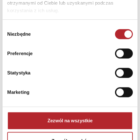
otrzymanymi od Ciebie lub uzyskanymi podczas
korzystania z ich usług.
Brak danych
Wybór
Niezbędne
zgody
Preferencje
Statystyka
Marketing
NAJCZĘŚCIEJ KUPOWANE
zobacz więcej
TOP 100
TOP 100
Zezwól na wszystkie
Wyłączność
Wyłączność