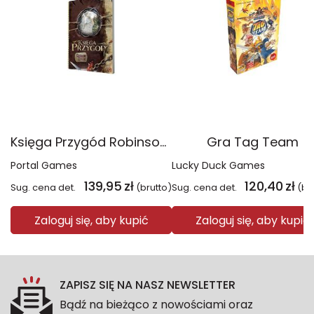
Księga Przygód Robinson Crusoe
Gra Tag Team
Portal Games
Lucky Duck Games
139,95
zł
120,40
zł
Sug. cena det.
(brutto)
Sug. cena det.
(br
Zaloguj się, aby kupić
Zaloguj się, aby kupić
ZAPISZ SIĘ NA NASZ NEWSLETTER
Bądź na bieżąco z nowościami oraz