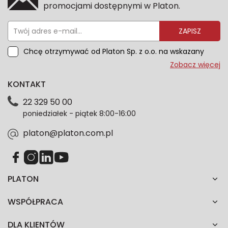
promocjami dostępnymi w Platon.
ZAPISZ
Chcę otrzymywać od Platon Sp. z o.o. na wskazany
przeze mnie adres e-mail informacje marketingowe
Zobacz więcej
dotyczące oferty platon.com.pl. Wszelkie informacje
KONTAKT
dotyczące danych osobowych znajdziesz w naszej
Polityce prywatności. Zgodę możesz wycofać w
22 329 50 00
każdym czasie. Wycofanie zgody nie wpłynie na
poniedziałek - piątek 8:00-16:00
zgodność z prawem przetwarzania dokonanego przed
jej wycofaniem.*
platon@platon.com.pl
PLATON
WSPÓŁPRACA
DLA KLIENTÓW