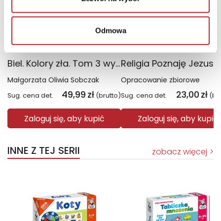
Odmowa
Biel. Kolory zła. Tom 3 wyd. 2025
Małgorzata Oliwia Sobczak
Opracowanie zbiorowe
49,99
zł
23,00
zł
Sug. cena det.
(brutto)
Sug. cena det.
(br
Zaloguj się, aby kupić
Zaloguj się, aby kupić
INNE Z TEJ SERII
zobacz więcej