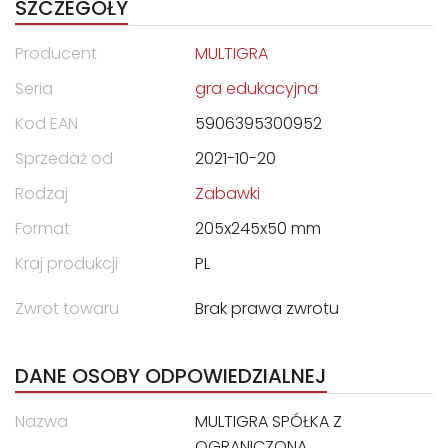
SZCZEGÓŁY
Producent
MULTIGRA
Seria
gra edukacyjna
Kod EAN
5906395300952
Sprzedaż od
2021-10-20
Rodzaj
Zabawki
Format
205x245x50 mm
Kraj produkcji
PL
Zwrot towaru
Brak prawa zwrotu
DANE OSOBY ODPOWIEDZIALNEJ
Nazwa
MULTIGRA SPÓŁKA Z
OGRANICZONĄ