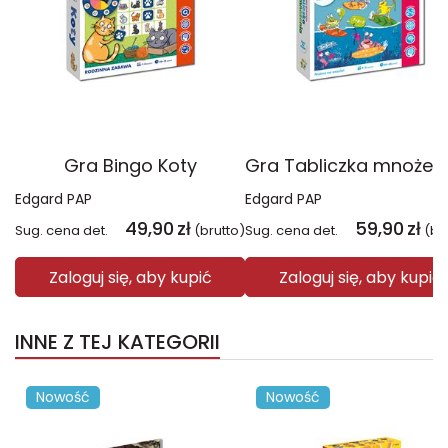
Gra Bingo Koty
Edgard PAP
Edgard PAP
49,90
zł
59,90
zł
Sug. cena det.
(brutto)
Sug. cena det.
(br
Zaloguj się, aby kupić
Zaloguj się, aby kupić
INNE Z TEJ KATEGORII
Nowość
Nowość