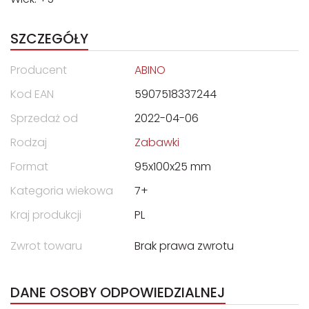
SZCZEGÓŁY
Producent
ABINO
Kod EAN
5907518337244
Sprzedaż od
2022-04-06
Rodzaj
Zabawki
Format
95x100x25 mm
Kategoria wiekowa
7+
Kraj produkcji
PL
Zwrot towaru
Brak prawa zwrotu
DANE OSOBY ODPOWIEDZIALNEJ