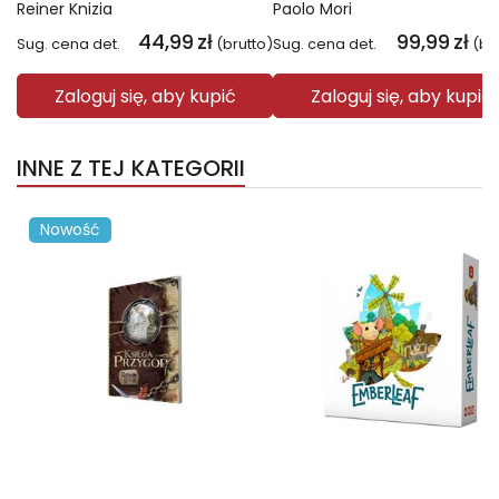
Reiner Knizia
Paolo Mori
44,99
zł
99,99
zł
Sug. cena det.
(brutto)
Sug. cena det.
(br
Zaloguj się, aby kupić
Zaloguj się, aby kupić
INNE Z TEJ KATEGORII
Nowość