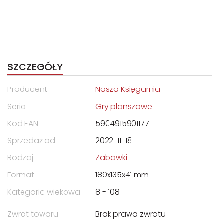
SZCZEGÓŁY
Producent
Nasza Księgarnia
Seria
Gry planszowe
Kod EAN
5904915901177
Sprzedaż od
2022-11-18
Rodzaj
Zabawki
Format
189x135x41 mm
Kategoria wiekowa
8 - 108
Zwrot towaru
Brak prawa zwrotu