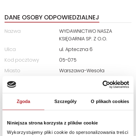
DANE OSOBY ODPOWIEDZIALNEJ
Nazwa
WYDAWNICTWO NASZA
KSIĘGARNIA SP. Z O.O.
Ulica
ul. Apteczna 6
Kod pocztowy
05-075
Miasto
Warszawa-Wesoła
E-mail
gpsr@nk.com.pl
INFORMACJE I OSTRZEŻENIA
Zgoda
Szczegóły
O plikach cookies
nieodpowiednie dla dzieci poniżej 3 roku życia, ryzyko
połknięcia; dla dzieci powyżej 8 roku życia
Niniejsza strona korzysta z plików cookie
<br>CE/deklaracja zgodności EN 71
Wykorzystujemy pliki cookie do spersonalizowania treści