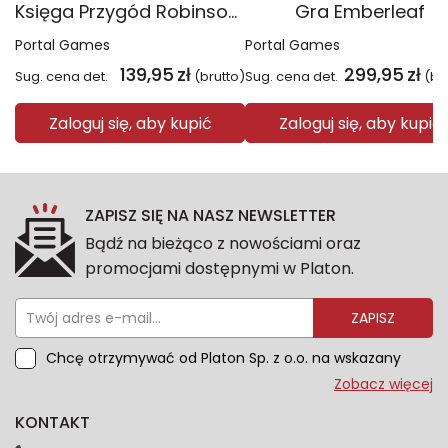
Księga Przygód Robinson Crusoe
Gra Emberleaf
Portal Games
Portal Games
139,95
zł
299,95
zł
Sug. cena det.
(brutto)
Sug. cena det.
(br
Zaloguj się, aby kupić
Zaloguj się, aby kupić
ZAPISZ SIĘ NA NASZ NEWSLETTER
Bądź na bieżąco z nowościami oraz
promocjami dostępnymi w Platon.
ZAPISZ
Chcę otrzymywać od Platon Sp. z o.o. na wskazany
przeze mnie adres e-mail informacje marketingowe
Zobacz więcej
dotyczące oferty platon.com.pl. Wszelkie informacje
KONTAKT
dotyczące danych osobowych znajdziesz w naszej
Polityce prywatności. Zgodę możesz wycofać w