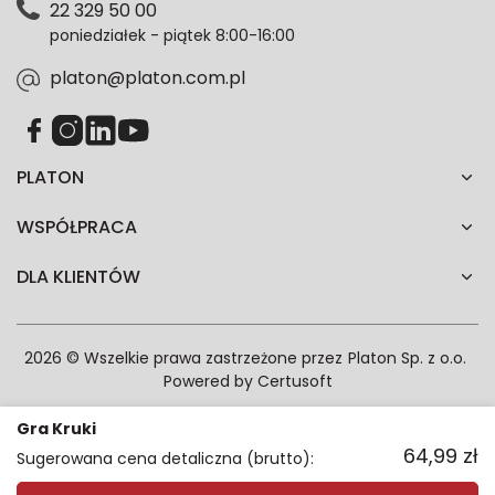
22 329 50 00
każdym czasie. Wycofanie zgody nie wpłynie na
poniedziałek - piątek 8:00-16:00
zgodność z prawem przetwarzania dokonanego przed
jej wycofaniem.*
platon@platon.com.pl
PLATON
WSPÓŁPRACA
DLA KLIENTÓW
2026 © Wszelkie prawa zastrzeżone przez
Platon Sp. z o.o.
Powered by
Certusoft
Gra Kruki
64,99
zł
Sugerowana cena detaliczna (brutto):