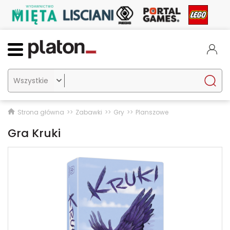

Strona główna
Zabawki
Gry
Planszowe
Gra Kruki