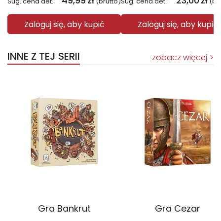
49,99
zł
23,00
zł
Sug. cena det.
(brutto)
Sug. cena det.
(br
Zaloguj się, aby kupić
Zaloguj się, aby kupić
INNE Z TEJ SERII
zobacz więcej
Gra Bankrut
Gra Cezar