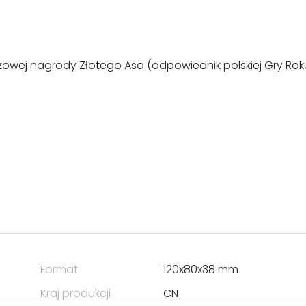
żowej nagrody Złotego Asa (odpowiednik polskiej Gry Rok
Format
120x80x38 mm
Kraj produkcji
CN