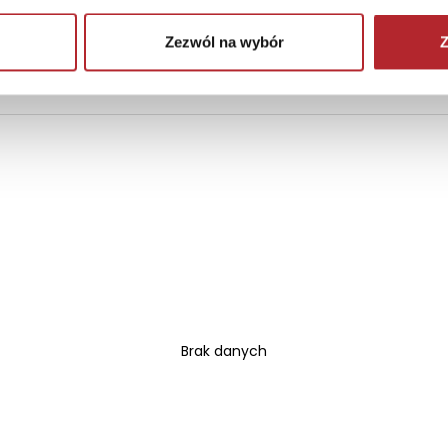
ie nadaje się dla dzieci w wieku poniżej 3 lat. Zawiera m
 życia - ryzyko zadławienia.
Zezwól na wybór
Z
Brak danych