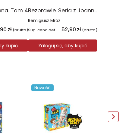
ena. Tom 4
Bezprawie. Seria z Joanną Chyłką. Tom 20
Remigiusz Mróz
,90
zł
52,90
zł
(brutto)
Sug. cena det.
(brutto)
aby kupić
Zaloguj się, aby kupić
Nowość