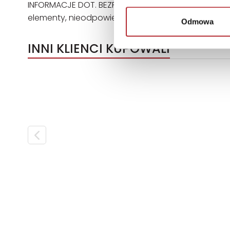
INFORMACJE DOT. BEZPIECZEŃSTWA Posiada logo CE. N
elementy, nieodpowiednie dla dzieci poniżej 3. roku
Odmowa
INNI KLIENCI KUPOWALI