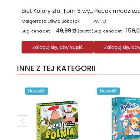
Biel. Kolory zła. Tom 3 wyd. 2025
Małgorzata Oliwia Sobczak
PATIO
49,99
zł
159,
Sug. cena det.
(brutto)
Sug. cena det.
Zaloguj się, aby kupić
Zaloguj się, ab
INNE Z TEJ KATEGORII
Nowość
Nowość