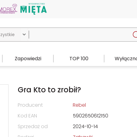

Zapowiedzi
TOP 100
Wyłączno
Gra Kto to zrobił?
Producent
Rebel
Kod EAN
5902650612150
Sprzedaż od
2024-10-14