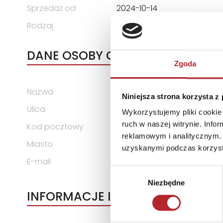
Sprzedaż od
2024-10-14
Rodzaj
Zabawki
DANE OSOBY ODPOWIEDZIALNEJ
Zgoda
Nazwa
REBEL Sp. z o.o.
Niniejsza strona korzysta z
Ulica
ul. Budowlanych 64C
Wykorzystujemy pliki cookie 
ruch w naszej witrynie. Inf
Kod pocztowy
80-298
reklamowym i analitycznym. 
Miasto
Gdańsk
uzyskanymi podczas korzysta
E-mail
wydawnictwo@rebel.pl
Wybór
Niezbędne
zgody
INFORMACJE I OSTRZEŻENIA