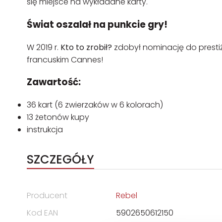
się miejsce na wykładane karty.
Świat oszalał na punkcie gry!
W 2019 r.
Kto to zrobił?
zdobył nominację do presti
francuskim Cannes!
Zawartość:
36 kart (6 zwierzaków w 6 kolorach)
13 żetonów kupy
instrukcja
SZCZEGÓŁY
Producent
Rebel
Kod EAN
5902650612150