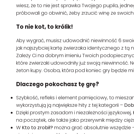
wiesz, że to nie jest sprawka Twojego pupila, je
próbowali go obwinić, żeby zrzucić winę ze swoic
To nie kot, to królik!
Aby wygrać, musisz udowodnić niewinność 6 swoich
jak najszybciej kartę zwierzaka identycznego z tą n
Zależy Ci na dobrym imieniu Twoich podopiecznych
które zwierzaki udowodniły już swoją niewinność. 
żeton kupy. Osoba, która pod koniec gry będzie mi
Dlaczego pokochasz tę grę?
Szybkość, refleks i element pamięciowy, to mies
wykorzystują ją największe hity z tej kategorii –
Dob
Dzięki prostym zasadom i niezależności językowej,
na początek, ale także jako przerywnik między cięż
W
Kto to zrobił?
można grać absolutnie wszędzie - w