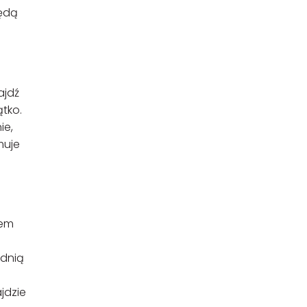
będą
ajdź
ątko.
ie,
muje
iem
ednią
jdzie