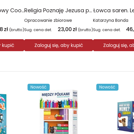
Plecak młodzieżowy Coolpack Jerry Daisy Black
Religia Poznaję Jezusa podręcznik dla klasy 3 szkoły podstawowej
Łowca saren. L
Opracowanie zbiorowe
Katarzyna Bonda
08
zł
23,00
zł
46
(brutto)
Sug. cena det.
(brutto)
Sug. cena det.
y kupić
Zaloguj się, aby kupić
Zaloguj się, 
Nowość
Nowość