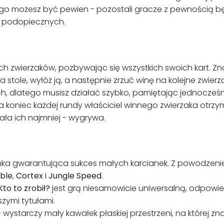
dnego możesz być pewien - pozostali gracze z pewnością 
h podopiecznych.
 zwierzaków, pozbywając się wszystkich swoich kart. Zn
a stole, wyłóż ją, a następnie zrzuć winę na kolejne zwierz
, dlatego musisz działać szybko, pamiętając jednocześn
Na koniec każdej rundy właściciel winnego zwierzaka otrzy
ała ich najmniej - wygrywa.
zanka gwarantująca sukces małych karcianek. Z powodzen
ble
,
Cortex
i
Jungle Speed
.
Kto to zrobił?
jest grą niesamowicie uniwersalną, odpowi
szymi tytułami.
ystarczy mały kawałek płaskiej przestrzeni, na której zna