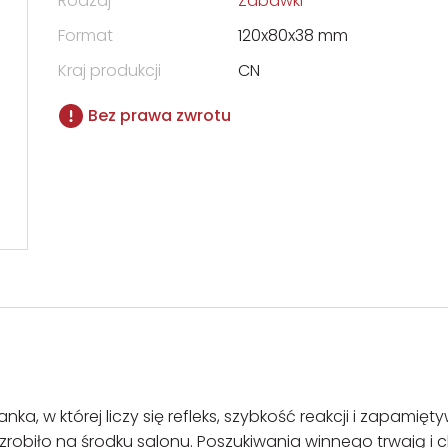
Rodzaj
Zabawki
Format
120x80x38 mm
Kraj produkcji
CN
Bez prawa zwrotu
a, w której liczy się refleks, szybkość reakcji i zapamięt
 zrobiło na środku salonu. Poszukiwania winnego trwają i 