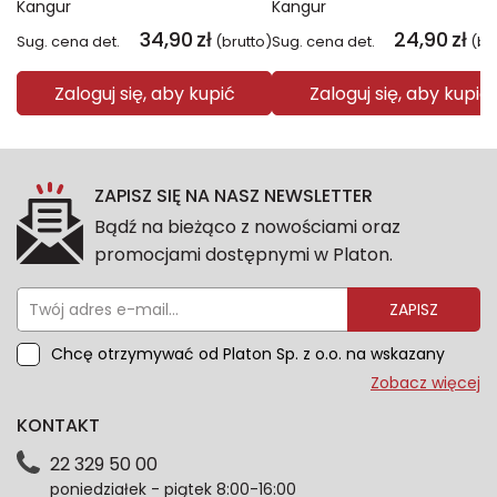
Kangur
Kangur
34,90
zł
24,90
zł
Sug. cena det.
(brutto)
Sug. cena det.
(br
Zaloguj się, aby kupić
Zaloguj się, aby kupić
ZAPISZ SIĘ NA NASZ NEWSLETTER
Bądź na bieżąco z nowościami oraz
promocjami dostępnymi w Platon.
ZAPISZ
Chcę otrzymywać od Platon Sp. z o.o. na wskazany
przeze mnie adres e-mail informacje marketingowe
Zobacz więcej
dotyczące oferty platon.com.pl. Wszelkie informacje
KONTAKT
dotyczące danych osobowych znajdziesz w naszej
Polityce prywatności. Zgodę możesz wycofać w
22 329 50 00
każdym czasie. Wycofanie zgody nie wpłynie na
poniedziałek - piątek 8:00-16:00
zgodność z prawem przetwarzania dokonanego przed