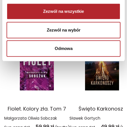
Zezwól na wszystkie
NAJCZĘŚCIEJ KUPOWANE
zobacz więcej
Zezwól na wybór
TOP 100
TOP 100
Wyłączność
Wyłączność
Odmowa
Fiolet. Kolory zła. Tom 7
Święto Karkonoszy
Małgorzata Oliwia Sobczak
Sławek Gortych
59,99
zł
49,99
zł