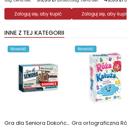
Sug. cena det.
(brutto)
Sug. cena det.
(br
Zaloguj się, aby kupić
Zaloguj się, aby kupić
INNE Z TEJ KATEGORII
Nowość
Nowość
Gra dla Seniora Dokończ przysłowie