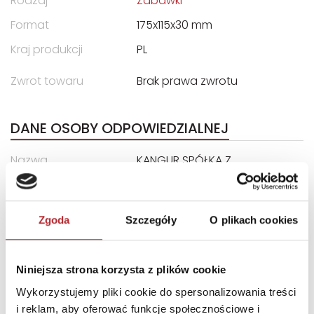
Rodzaj
Zabawki
Format
175x115x30 mm
Kraj produkcji
PL
Zwrot towaru
Brak prawa zwrotu
DANE OSOBY ODPOWIEDZIALNEJ
Nazwa
KANGUR SPÓŁKA Z
OGRANICZONĄ
ODPOWIEDZIALNOŚCIĄ
Ulica
ul. Przędzalniana 6N
Zgoda
Szczegóły
O plikach cookies
Kod pocztowy
15-688
Miasto
Białystok
Niniejsza strona korzysta z plików cookie
E-mail
info@ekangur.pl
Wykorzystujemy pliki cookie do spersonalizowania treści
i reklam, aby oferować funkcje społecznościowe i