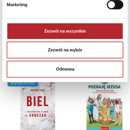
Marketing
Gra Mölkky w skrzynce
Tactic Games
236,44
zł
Sug. cena det.
(brutto)
Zezwól na wszystkie
Zaloguj się, aby kupić
Zezwól na wybór
NAJCZĘŚCIEJ KUPOWANE
zobacz więcej
Odmowa
TOP 100
TOP 100
Wyłączność