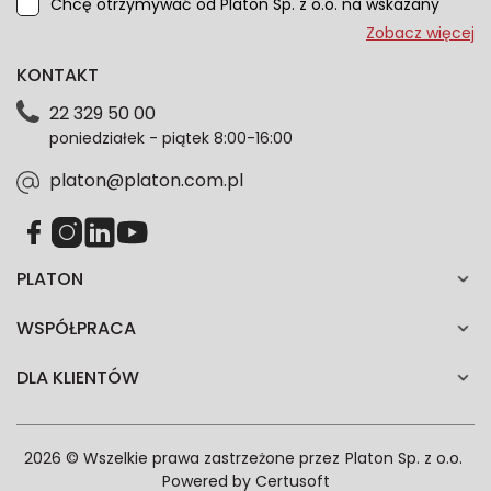
Chcę otrzymywać od Platon Sp. z o.o. na wskazany
przeze mnie adres e-mail informacje marketingowe
Zobacz więcej
dotyczące oferty platon.com.pl. Wszelkie informacje
KONTAKT
dotyczące danych osobowych znajdziesz w naszej
Polityce prywatności. Zgodę możesz wycofać w
22 329 50 00
każdym czasie. Wycofanie zgody nie wpłynie na
poniedziałek - piątek 8:00-16:00
zgodność z prawem przetwarzania dokonanego przed
jej wycofaniem.*
platon@platon.com.pl
PLATON
WSPÓŁPRACA
DLA KLIENTÓW
2026 © Wszelkie prawa zastrzeżone przez
Platon Sp. z o.o.
Powered by
Certusoft