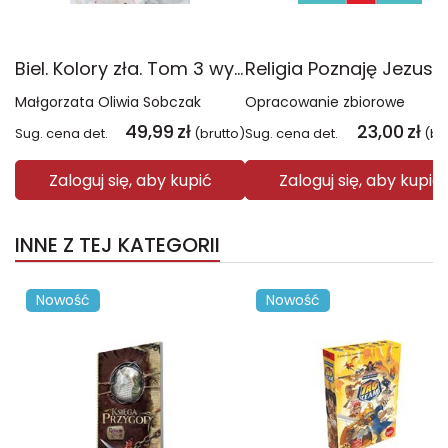
Biel. Kolory zła. Tom 3 wyd. 2025
Małgorzata Oliwia Sobczak
Opracowanie zbiorowe
49,99
zł
23,00
zł
Sug. cena det.
(brutto)
Sug. cena det.
(br
Zaloguj się, aby kupić
Zaloguj się, aby kupić
INNE Z TEJ KATEGORII
Nowość
Nowość