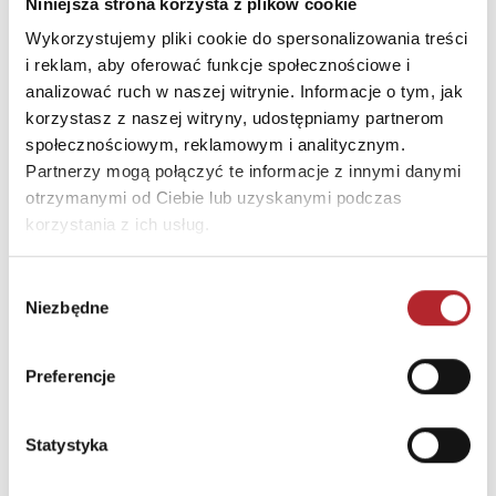
Niniejsza strona korzysta z plików cookie
Kod pocztowy
80-209
Wykorzystujemy pliki cookie do spersonalizowania treści
i reklam, aby oferować funkcje społecznościowe i
Miasto
Chwaszczyno
analizować ruch w naszej witrynie. Informacje o tym, jak
E-mail
sklep@multogra.com.pl
korzystasz z naszej witryny, udostępniamy partnerom
społecznościowym, reklamowym i analitycznym.
Partnerzy mogą połączyć te informacje z innymi danymi
INNI KLIENCI KUPOWALI
otrzymanymi od Ciebie lub uzyskanymi podczas
korzystania z ich usług.
Wybór
Niezbędne
zgody
Preferencje
Statystyka