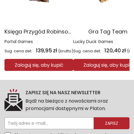
Księga Przygód Robinson Crusoe
Gra Tag Team
Portal Games
Lucky Duck Games
139,95
zł
120,40
zł
Sug. cena det.
(brutto)
Sug. cena det.
(br
Zaloguj się, aby kupić
Zaloguj się, aby kupić
ZAPISZ SIĘ NA NASZ NEWSLETTER
Bądź na bieżąco z nowościami oraz
promocjami dostępnymi w Platon.
ZAPISZ