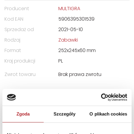
Producent
MULTIGRA
Kod EAN
5906395301539
Sprzedaż od
2021-05-10
Rodzaj
Zabawki
Format
252x245x60 mm
Kraj produkcji
PL
Zwrot towaru
Brak prawa zwrotu
DANE OSOBY ODPOWIEDZIALNEJ
Nazwa
MULTIGRA SPÓŁKA Z
Zgoda
Szczegóły
O plikach cookies
OGRANICZONĄ
ODPOWIEDZIALNOŚCIĄ
Ulica
ul. Telewizyjna 13C