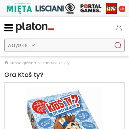

Strona główna
Zabawki
Gry
Gra Ktoś ty?