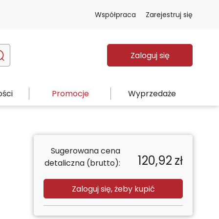
Współpraca
Zarejestruj się
Zaloguj się
ści
Promocje
Wyprzedaże
Sugerowana cena
120,92
zł
detaliczna (brutto):
Zaloguj się, żeby kupić