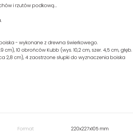
achów i rzutów podkową...
.
a boiska - wykonane z drewna świerkowego.
4,9 cm), 10 obrońców Kubb (wys. 10,2 cm, szer. 4,5 cm, głęb.
ica 2,8 cm), 4 zaostrzone słupki do wyznaczenia boiska
Format
220x227x105 mm