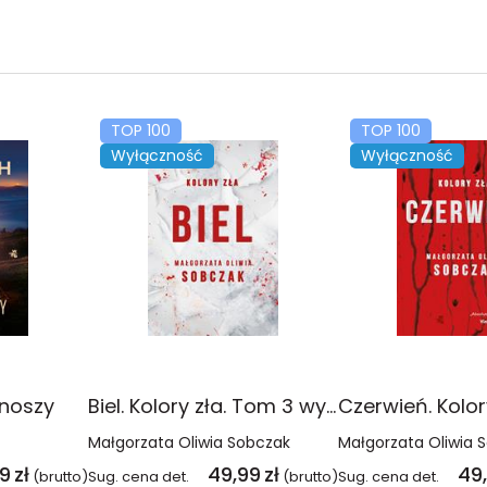
TOP 100
TOP 100
Wyłączność
Wyłączność
onoszy
Biel. Kolory zła. Tom 3 wyd. 2025
Małgorzata Oliwia Sobczak
Małgorzata Oliwia 
99
zł
49,99
zł
49
(brutto)
Sug. cena det.
(brutto)
Sug. cena det.