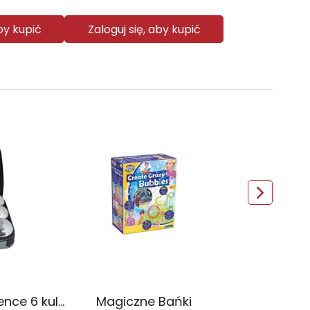
aby kupić
Zaloguj się, aby kupić
Gra Boule Provence 6 kul Sunsport
Magiczne Bańki