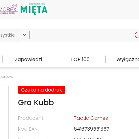

Zapowiedzi
TOP 100
Wyłączno
oorowe
Czeka na dodruk
Gra Kubb
Producent
Tactic Games
Kod EAN
6416739551357