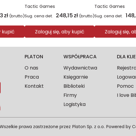
Tactic Games
Tactic Games
83
zł
248,15
zł
148
(brutto)
Sug. cena det.
(brutto)
Sug. cena det.
y kupić
Zaloguj się, aby kupić
Zaloguj się, 
PLATON
WSPÓŁPRACA
DLA KL
O nas
Wydawnictwa
Rejestr
Praca
Księgarnie
Logowa
Kontakt
Biblioteki
Pomoc
Firmy
I love Bi
Logistyka
j
Wszelkie prawa zastrzeżone przez
Platon Sp. z o.o.
Powered by
C