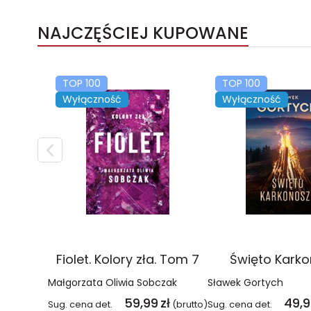
NAJCZĘŚCIEJ KUPOWANE
TOP 100
TOP 100
Wyłączność
Wyłączność
Fiolet. Kolory zła. Tom 7
Święto Kark
Małgorzata Oliwia Sobczak
Sławek Gortych
59,99
zł
49,
Sug. cena det.
(brutto)
Sug. cena det.