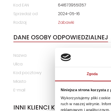
Kod EAN
6416739551357
Sprzedaż od
2024-05-16
Rodzaj
Zabawki
DANE OSOBY ODPOWIEDZIALNEJ
Nazwa
Tactic Games OY
Ulica
Raumanjuovantie 2
Kod pocztowy
28101
Zgoda
Miasto
Pori
E-mail
info@tactic.net
Niniejsza strona korzysta z
Wykorzystujemy pliki cookie 
ruch w naszej witrynie. Inf
INNI KLIENCI KUPOWALI
reklamowym i analitycznym. 