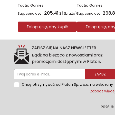
Tactic Games
Tactic Games
205,41
zł
298,
Sug. cena det.
(brutto)
Sug. cena det.
Zaloguj się, aby kupić
Zaloguj się, ab
ZAPISZ SIĘ NA NASZ NEWSLETTER
Bądź na bieżąco z nowościami oraz
promocjami dostępnymi w Platon.
ZAPISZ
Chcę otrzymywać od Platon Sp. z o.o. na wskazany
przeze mnie adres e-mail informacje
Zobacz więce
marketingowe dotyczące oferty platon.com.pl.
Wszelkie informacje dotyczące danych osobowych
znajdziesz w naszej Polityce prywatności. Zgodę
2026 © 
możesz wycofać w każdym czasie. Wycofanie