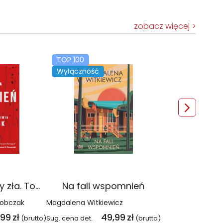
zobacz więcej
TOP 100
Wyłączność
Czerwień. Kolory zła. Tom 1 wyd. 2025
Na fali wspomnień
Sobczak
Magdalena Witkiewicz
,99
zł
49,99
zł
(brutto)
Sug. cena det.
(brutto)