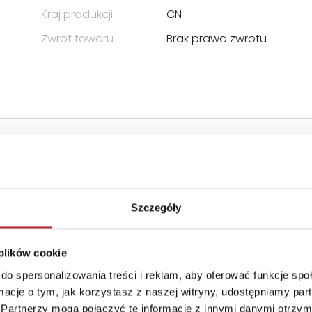
Kraj produkcji
CN
Zwrot towaru
Brak prawa zwrotu
Szczegóły
 plików cookie
do spersonalizowania treści i reklam, aby oferować funkcje sp
ormacje o tym, jak korzystasz z naszej witryny, udostępniamy p
Partnerzy mogą połączyć te informacje z innymi danymi otrzym