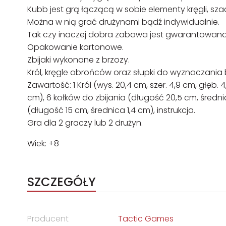
Kubb jest grą łączącą w sobie elementy kręgli, sz
Można w nią grać drużynami bądź indywidualnie.
Tak czy inaczej dobra zabawa jest gwarantowana
Opakowanie kartonowe.
Zbijaki wykonane z brzozy.
Król, kręgle obrońców oraz słupki do wyznaczani
Zawartość: 1 Król (wys. 20,4 cm, szer. 4,9 cm, głęb. 
cm), 6 kołków do zbijania (długość 20,5 cm, średn
(długość 15 cm, średnica 1,4 cm), instrukcja.
Gra dla 2 graczy lub 2 drużyn.
Wiek: +8
SZCZEGÓŁY
Producent
Tactic Games