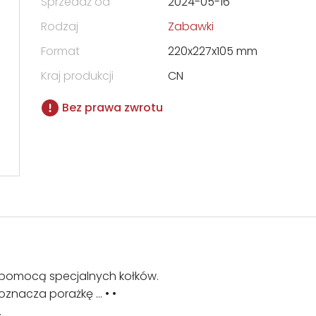
Sprzedaż od
2024-05-16
Rodzaj
Zabawki
Format
220x227x105 mm
Kraj produkcji
CN
Bez prawa zwrotu
a pomocą specjalnych kołków.
oznacza porażkę ... • •
.