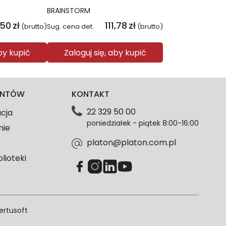
BRAINSTORM
,50
zł
111,78
zł
(brutto)
Sug. cena det.
(brutto)
aby kupić
Zaloguj się, aby kupić
IENTÓW
KONTAKT
22 329 50 00
acja
poniedziałek - piątek 8:00-16:00
nie
platon@platon.com.pl
blioteki
ertusoft