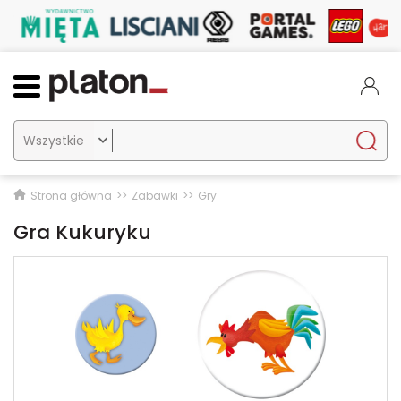

Strona główna
Zabawki
Gry
Gra Kukuryku