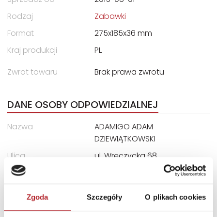
Rodzaj
Zabawki
Format
275x185x36 mm
Kraj produkcji
PL
Zwrot towaru
Brak prawa zwrotu
DANE OSOBY ODPOWIEDZIALNEJ
Nazwa
ADAMIGO ADAM
DZIEWIĄTKOWSKI
Ulica
ul. Wręczycka 68
Kod pocztowy
42-202
Miasto
Częstochowa
Zgoda
Szczegóły
O plikach cookies
E-mail
biuro@adamigo.pl