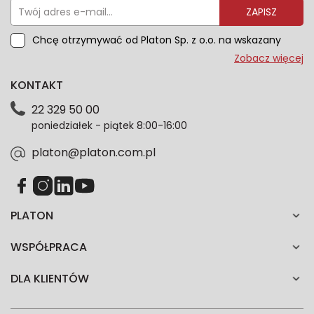
ZAPISZ
Chcę otrzymywać od Platon Sp. z o.o. na wskazany
przeze mnie adres e-mail informacje marketingowe
Zobacz więcej
dotyczące oferty platon.com.pl. Wszelkie informacje
KONTAKT
dotyczące danych osobowych znajdziesz w naszej
Polityce prywatności. Zgodę możesz wycofać w
22 329 50 00
każdym czasie. Wycofanie zgody nie wpłynie na
poniedziałek - piątek 8:00-16:00
zgodność z prawem przetwarzania dokonanego przed
jej wycofaniem.*
platon@platon.com.pl
PLATON
WSPÓŁPRACA
DLA KLIENTÓW