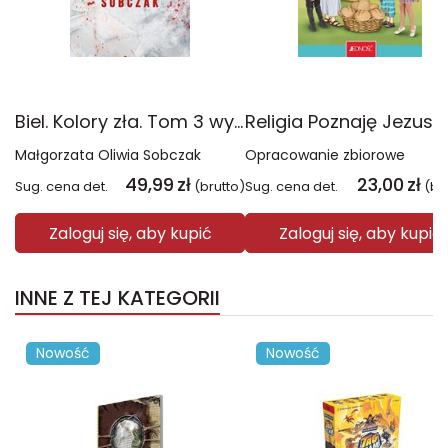
Biel. Kolory zła. Tom 3 wyd. 2025
Małgorzata Oliwia Sobczak
Opracowanie zbiorowe
49,99
zł
23,00
zł
Sug. cena det.
(brutto)
Sug. cena det.
(br
Zaloguj się, aby kupić
Zaloguj się, aby kupić
INNE Z TEJ KATEGORII
Nowość
Nowość