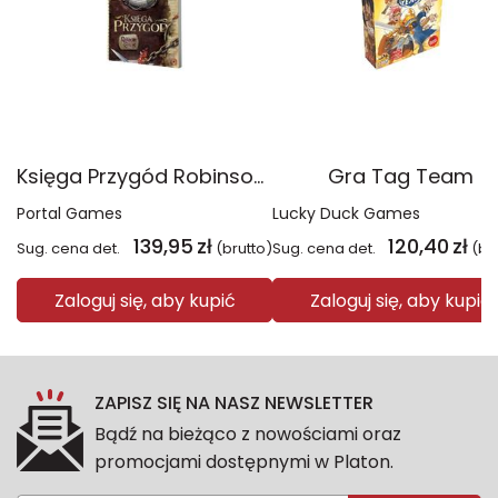
Księga Przygód Robinson Crusoe
Gra Tag Team
Portal Games
Lucky Duck Games
139,95
zł
120,40
zł
Sug. cena det.
(brutto)
Sug. cena det.
(br
Zaloguj się, aby kupić
Zaloguj się, aby kupić
ZAPISZ SIĘ NA NASZ NEWSLETTER
Bądź na bieżąco z nowościami oraz
promocjami dostępnymi w Platon.