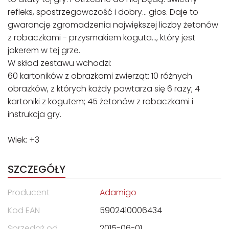
refleks, spostrzegawczość i dobry... głos. Daje to
gwarancję zgromadzenia największej liczby żetonów
z robaczkami - przysmakiem koguta..., który jest
jokerem w tej grze.
W skład zestawu wchodzi:
60 kartoników z obrazkami zwierząt: 10 różnych
obrazków, z których każdy powtarza się 6 razy; 4
kartoniki z kogutem; 45 żetonów z robaczkami i
instrukcja gry.
Wiek: +3
SZCZEGÓŁY
Producent
Adamigo
Kod EAN
5902410006434
Sprzedaż od
2015-06-01