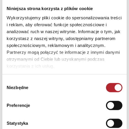
Niniejsza strona korzysta z plików cookie
INFORMACJE I OSTRZEŻENIA
Wykorzystujemy pliki cookie do spersonalizowania treści
i reklam, aby oferować funkcje społecznościowe i
Nieodpowiednie dla dzieci w wieku poniżej 3 lat ze
analizować ruch w naszej witrynie. Informacje o tym, jak
względu na możliwość połknięcia małych elementów
korzystasz z naszej witryny, udostępniamy partnerom
bądź zadławienia. Zaleca się zachować niniejsze
społecznościowym, reklamowym i analitycznym.
opakowanie
Partnerzy mogą połączyć te informacje z innymi danymi
otrzymanymi od Ciebie lub uzyskanymi podczas
INNI KLIENCI KUPOWALI
korzystania z ich usług.
Wybór
Niezbędne
zgody
Preferencje
Statystyka