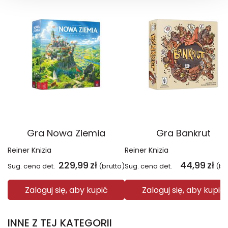
Gra Nowa Ziemia
Gra Bankrut
Reiner Knizia
Reiner Knizia
229,99
zł
44,99
zł
Sug. cena det.
(brutto)
Sug. cena det.
(br
Zaloguj się, aby kupić
Zaloguj się, aby kupić
INNE Z TEJ KATEGORII