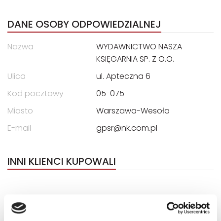
DANE OSOBY ODPOWIEDZIALNEJ
Nazwa
WYDAWNICTWO NASZA
KSIĘGARNIA SP. Z O.O.
Ulica
ul. Apteczna 6
Kod pocztowy
05-075
Miasto
Warszawa-Wesoła
E-mail
gpsr@nk.com.pl
INNI KLIENCI KUPOWALI