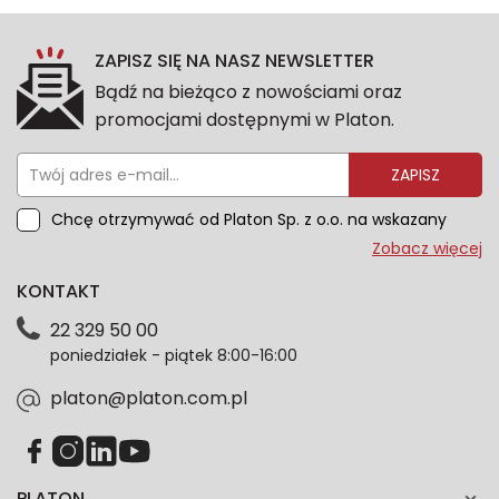
ZAPISZ SIĘ NA NASZ NEWSLETTER
Bądź na bieżąco z nowościami oraz
promocjami dostępnymi w Platon.
ZAPISZ
Chcę otrzymywać od Platon Sp. z o.o. na wskazany
przeze mnie adres e-mail informacje marketingowe
Zobacz więcej
dotyczące oferty platon.com.pl. Wszelkie informacje
KONTAKT
dotyczące danych osobowych znajdziesz w naszej
Polityce prywatności. Zgodę możesz wycofać w
22 329 50 00
każdym czasie. Wycofanie zgody nie wpłynie na
poniedziałek - piątek 8:00-16:00
zgodność z prawem przetwarzania dokonanego przed
jej wycofaniem.*
platon@platon.com.pl
PLATON