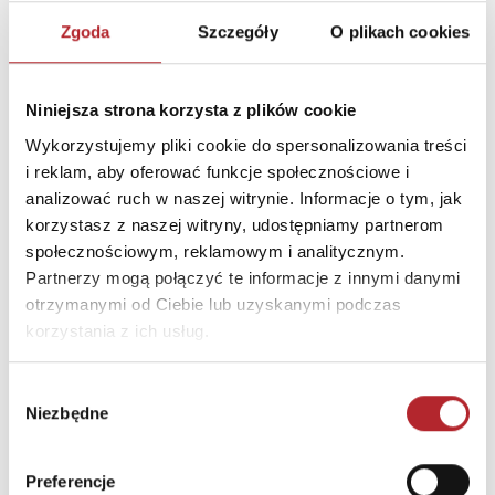
Zgoda
Szczegóły
O plikach cookies
Niniejsza strona korzysta z plików cookie
Brak danych
Wykorzystujemy pliki cookie do spersonalizowania treści
i reklam, aby oferować funkcje społecznościowe i
analizować ruch w naszej witrynie. Informacje o tym, jak
korzystasz z naszej witryny, udostępniamy partnerom
społecznościowym, reklamowym i analitycznym.
Partnerzy mogą połączyć te informacje z innymi danymi
otrzymanymi od Ciebie lub uzyskanymi podczas
korzystania z ich usług.
Wybór
NAJCZĘŚCIEJ KUPOWANE
zobacz więcej
Niezbędne
zgody
TOP 100
TOP 100
Preferencje
Wyłączność
Wyłączność