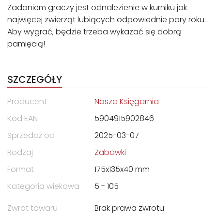
Zadaniem graczy jest odnalezienie w kurniku jak
najwięcej zwierząt lubiących odpowiednie pory roku.
Aby wygrać, będzie trzeba wykazać się dobrą
pamięcią!
SZCZEGÓŁY
Producent
Nasza Księgarnia
Kod EAN
5904915902846
Sprzedaż od
2025-03-07
Rodzaj
Zabawki
Format
175x135x40 mm
Kategoria wiekowa
5 - 105
Zwrot towaru
Brak prawa zwrotu