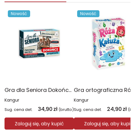
Nowość
Nowość
Gra dla Seniora Dokończ przysłowie
Kangur
Kangur
34,90
zł
24,90
zł
Sug. cena det.
(brutto)
Sug. cena det.
(br
Zaloguj się, aby kupić
Zaloguj się, aby kupić