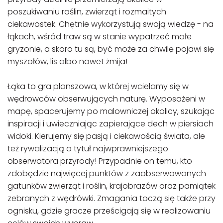
poszukiwaniu roślin, zwierząt i rozmaitych
ciekawostek. Chętnie wykorzystują swoją wiedzę - na
łąkach, wśród traw są w stanie wypatrzeć małe
gryzonie, a skoro tu są, być może za chwilę pojawi się
myszołów, lis albo nawet żmija!
Łąka to gra planszowa, w której wcielamy się w
wędrowców obserwujących naturę. Wyposażeni w
mapę, spacerujemy po malowniczej okolicy, szukając
inspiracji i uwieczniając zapierające dech w piersiach
widoki. Kierujemy się pasją i ciekawością świata, ale
też rywalizacją o tytuł najwprawniejszego
obserwatora przyrody! Przypadnie on temu, kto
zdobędzie najwięcej punktów z zaobserwowanych
gatunków zwierząt i roślin, krajobrazów oraz pamiątek
zebranych z wędrówki. Zmagania toczą się także przy
ognisku, gdzie gracze prześcigają się w realizowaniu