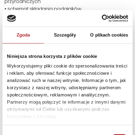
przyrodniczych
• schemat składania podajników
wiek: +10
liczba graczy:1-4
Zgoda
Szczegóły
O plikach cookies
czas rozgrywki: ok. 60 - 90 minut
SZCZEGÓŁY
Niniejsza strona korzysta z plików cookie
Wykorzystujemy pliki cookie do spersonalizowania treści
Producent
Rebel
i reklam, aby oferować funkcje społecznościowe i
Kod EAN
5902650615793
analizować ruch w naszej witrynie. Informacje o tym, jak
korzystasz z naszej witryny, udostępniamy partnerom
Sprzedaż od
2021-04-15
społecznościowym, reklamowym i analitycznym.
Rodzaj
Zabawki
Partnerzy mogą połączyć te informacje z innymi danymi
otrzymanymi od Ciebie lub uzyskanymi podczas
Format
295x295x75 mm
korzystania z ich usług.
Kategoria wiekowa
10+
Kraj produkcji
CN
Wybór