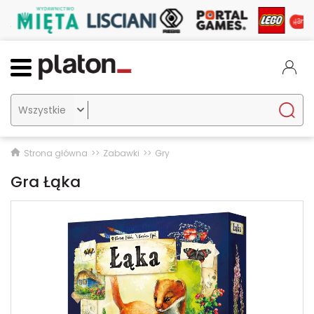

Strona główna
Zabawki
Gry
Gra Łąka