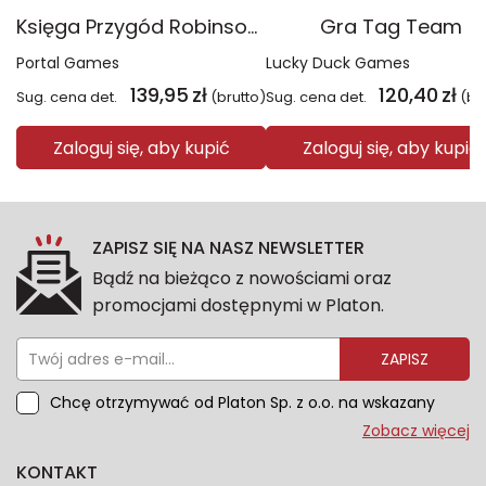
Księga Przygód Robinson Crusoe
Gra Tag Team
Portal Games
Lucky Duck Games
139,95
zł
120,40
zł
Sug. cena det.
(brutto)
Sug. cena det.
(br
Zaloguj się, aby kupić
Zaloguj się, aby kupić
ZAPISZ SIĘ NA NASZ NEWSLETTER
Bądź na bieżąco z nowościami oraz
promocjami dostępnymi w Platon.
ZAPISZ
Chcę otrzymywać od Platon Sp. z o.o. na wskazany
przeze mnie adres e-mail informacje marketingowe
Zobacz więcej
dotyczące oferty platon.com.pl. Wszelkie informacje
KONTAKT
dotyczące danych osobowych znajdziesz w naszej