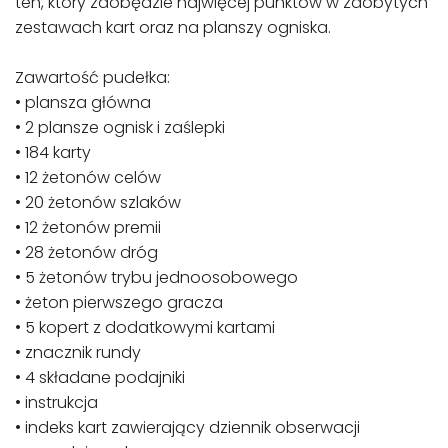
ten, który zdobędzie najwięcej punktów w zdobytych
zestawach kart oraz na planszy ogniska.
Zawartość pudełka:
• plansza główna
• 2 plansze ognisk i zaślepki
• 184 karty
• 12 żetonów celów
• 20 żetonów szlaków
• 12 żetonów premii
• 28 żetonów dróg
• 5 żetonów trybu jednoosobowego
• żeton pierwszego gracza
• 5 kopert z dodatkowymi kartami
• znacznik rundy
• 4 składane podajniki
• instrukcja
• indeks kart zawierający dziennik obserwacji