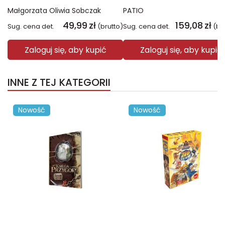
Małgorzata Oliwia Sobczak
PATIO
49,99
zł
159,08
zł
Sug. cena det.
(brutto)
Sug. cena det.
(br
Zaloguj się, aby kupić
Zaloguj się, aby kupić
INNE Z TEJ KATEGORII
Nowość
Nowość