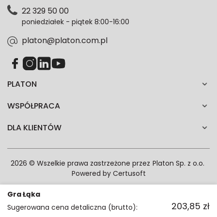
Polityce prywatności. Zgodę możesz wycofać w
22 329 50 00
każdym czasie. Wycofanie zgody nie wpłynie na
poniedziałek - piątek 8:00-16:00
zgodność z prawem przetwarzania dokonanego przed
jej wycofaniem.*
platon@platon.com.pl
PLATON
WSPÓŁPRACA
DLA KLIENTÓW
2026 © Wszelkie prawa zastrzeżone przez
Platon Sp. z o.o.
Powered by
Certusoft
Gra Łąka
203,85
zł
Sugerowana cena detaliczna (brutto):