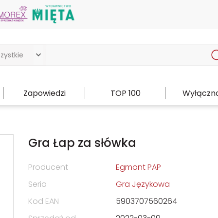

Zapowiedzi
TOP 100
Wyłączno
Gra Łap za słówka
Producent
Egmont PAP
Seria
Gra Językowa
Kod EAN
5903707560264