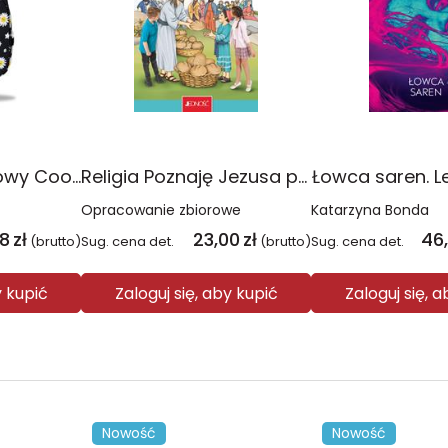
Plecak młodzieżowy Coolpack Jerry Daisy Black
Religia Poznaję Jezusa podręcznik dla klasy 3 szkoły podstawowej
Łowca saren. L
Opracowanie zbiorowe
Katarzyna Bonda
08
zł
23,00
zł
46
(brutto)
Sug. cena det.
(brutto)
Sug. cena det.
y kupić
Zaloguj się, aby kupić
Zaloguj się, 
Nowość
Nowość