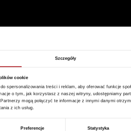
Szczegóły
Rodzaj
Zabawki
Format
185x135x46 mm
 plików cookie
Kraj produkcji
PL
do spersonalizowania treści i reklam, aby oferować funkcje sp
ormacje o tym, jak korzystasz z naszej witryny, udostępniamy p
Zwrot towaru
Brak prawa zwrotu
Partnerzy mogą połączyć te informacje z innymi danymi otrzym
nia z ich usług.
Preferencje
Statystyka