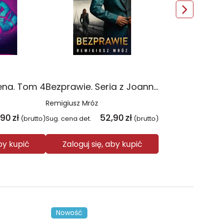
ena. Tom 4
Bezprawie. Seria z Joanną Chyłką. Tom 20
Remigiusz Mróz
,90
zł
52,90
zł
(brutto)
Sug. cena det.
(brutto)
aby kupić
Zaloguj się, aby kupić
Nowość