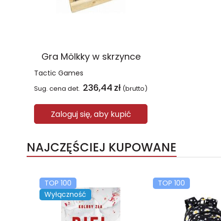
Gra Mölkky w skrzynce
Tactic Games
236,44
zł
Sug. cena det.
(brutto)
Zaloguj się, aby kupić
NAJCZĘŚCIEJ KUPOWANE
TOP 100
TOP 100
Wyłączność