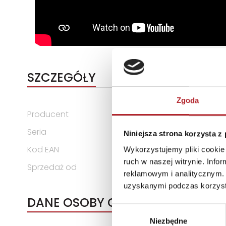
SZCZEGÓŁY
Zgoda
Producent
Egmont PAP
Seria
Gra Językowa
Niniejsza strona korzysta z
Kod EAN
5903707560264
Wykorzystujemy pliki cookie 
ruch w naszej witrynie. Inf
Sprzedaż od
2022-03-09
reklamowym i analitycznym. 
uzyskanymi podczas korzysta
DANE OSOBY ODPOWIEDZIALNEJ
Wybór
Niezbędne
zgody