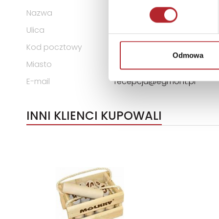
Nazwa
Story House Egmont Sp. o.o
Ulica
ul. Inflancka 4 C
Kod pocztowy
00-189
Odmowa
Miasto
Warszawa
E-mail
recepcja@egmont.pl
INNI KLIENCI KUPOWALI