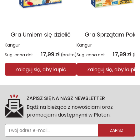
Gra Umiem się dzielić
Gra Sprzątam Pokó
Kangur
Kangur
17,99
zł
17,99
zł
Sug. cena det.
(brutto)
Sug. cena det.
(br
Zaloguj się, aby kupić
Zaloguj się, aby kupić
ZAPISZ SIĘ NA NASZ NEWSLETTER
Bądź na bieżąco z nowościami oraz
promocjami dostępnymi w Platon.
ZAPISZ