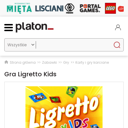

Strona główna
Zabawki
Gry
Karty i gry karciane
Gra Ligretto Kids