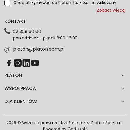
Chcę otrzymywać od Platon Sp. z o.o. na wskazany
przeze mnie adres e-mail informacje marketingowe
Zobacz więcej
dotyczące oferty platon.com.pl. Wszelkie informacje
KONTAKT
dotyczące danych osobowych znajdziesz w naszej
Polityce prywatności. Zgodę możesz wycofać w
22 329 50 00
każdym czasie. Wycofanie zgody nie wpłynie na
poniedziałek - piątek 8:00-16:00
zgodność z prawem przetwarzania dokonanego przed
jej wycofaniem.*
platon@platon.com.pl
PLATON
WSPÓŁPRACA
DLA KLIENTÓW
2026 © Wszelkie prawa zastrzeżone przez
Platon Sp. z o.o.
Powered by
Certusoft