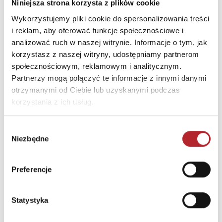
Niniejsza strona korzysta z plików cookie
INFORMACJE I OSTRZEŻENIA
Wykorzystujemy pliki cookie do spersonalizowania treści
i reklam, aby oferować funkcje społecznościowe i
Posiada oznaczenie CE (zgodność z normami UE).
analizować ruch w naszej witrynie. Informacje o tym, jak
Nieodpowiednie dla dzieci poniżej 3 lat. Małe części.
korzystasz z naszej witryny, udostępniamy partnerom
Ryzyko zadławienia.
społecznościowym, reklamowym i analitycznym.
Partnerzy mogą połączyć te informacje z innymi danymi
INNI KLIENCI KUPOWALI
otrzymanymi od Ciebie lub uzyskanymi podczas
korzystania z ich usług.
Wybór
Niezbędne
zgody
Preferencje
Statystyka
Brak danych