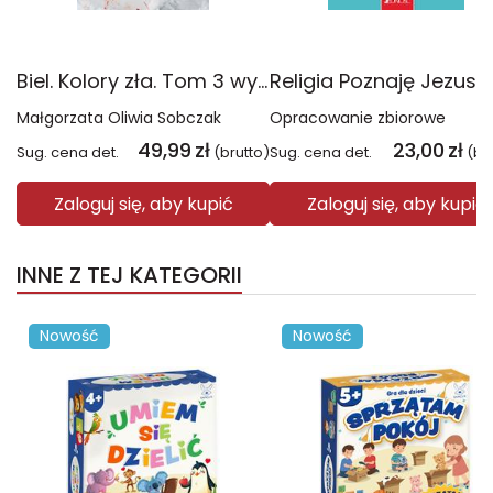
Biel. Kolory zła. Tom 3 wyd. 2025
Małgorzata Oliwia Sobczak
Opracowanie zbiorowe
49,99
zł
23,00
zł
Sug. cena det.
(brutto)
Sug. cena det.
(br
Zaloguj się, aby kupić
Zaloguj się, aby kupić
INNE Z TEJ KATEGORII
Nowość
Nowość