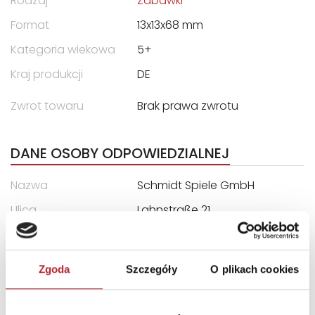
Rodzaj
Zabawki
Format
13x13x68 mm
Kategoria wiekowa
5+
Kraj produkcji
DE
Zwrot towaru
Brak prawa zwrotu
DANE OSOBY ODPOWIEDZIALNEJ
Nazwa
Schmidt Spiele GmbH
Ulica
Lahnstraße 21
Kod pocztowy
12055
Miasto
Niemcy
Zgoda
Szczegóły
O plikach cookies
E-mail
info@schmidtspiele.de