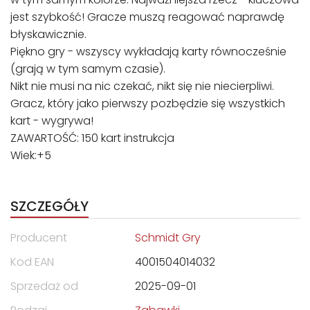
jest szybkość! Gracze muszą reagować naprawdę
błyskawicznie.
Piękno gry - wszyscy wykładają karty równocześnie
(grają w tym samym czasie).
Nikt nie musi na nic czekać, nikt się nie niecierpliwi.
Gracz, który jako pierwszy pozbędzie się wszystkich
kart - wygrywa!
ZAWARTOŚĆ: 150 kart instrukcja
Wiek:+5
SZCZEGÓŁY
Producent
Schmidt Gry
Kod EAN
4001504014032
Sprzedaż od
2025-09-01