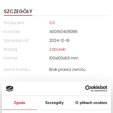
SZCZEGÓŁY
Producent
G3
Kod EAN
4001504011086
Sprzedaż od
2024-12-16
Rodzaj
Zabawki
Format
100x100x65 mm
Zwrot towaru
Brak prawa zwrotu
DANE OSOBY ODPOWIEDZIALNEJ
Nazwa
G3 SPÓŁKA Z
Zgoda
Szczegóły
O plikach cookies
OGRANICZONĄ
ODPOWIEDZIALNOŚCIĄ