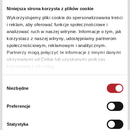
SPÓŁKA KOMANDYTOWA
Niniejsza strona korzysta z plików cookie
Ulica
ul. Spółdzielców 18A
Wykorzystujemy pliki cookie do spersonalizowania treści
Kod pocztowy
62-510
i reklam, aby oferować funkcje społecznościowe i
analizować ruch w naszej witrynie. Informacje o tym, jak
Miasto
Konin
korzystasz z naszej witryny, udostępniamy partnerom
E-mail
g3@g3poland.com
społecznościowym, reklamowym i analitycznym.
Partnerzy mogą połączyć te informacje z innymi danymi
otrzymanymi od Ciebie lub uzyskanymi podczas
INNI KLIENCI KUPOWALI
korzystania z ich usług.
Wybór
Niezbędne
zgody
Preferencje
Statystyka