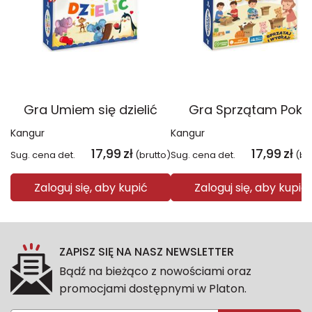
Gra Umiem się dzielić
Gra Sprzątam Pokó
Kangur
Kangur
17,99
zł
17,99
zł
Sug. cena det.
(brutto)
Sug. cena det.
(br
Zaloguj się, aby kupić
Zaloguj się, aby kupić
ZAPISZ SIĘ NA NASZ NEWSLETTER
Bądź na bieżąco z nowościami oraz
promocjami dostępnymi w Platon.