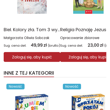
Biel. Kolory zła. Tom 3 wyd. 2025
Małgorzata Oliwia Sobczak
Opracowanie zbiorowe
49,99
zł
23,00
zł
Sug. cena det.
(brutto)
Sug. cena det.
(br
Zaloguj się, aby kupić
Zaloguj się, aby kupić
INNE Z TEJ KATEGORII
Nowość
Nowość