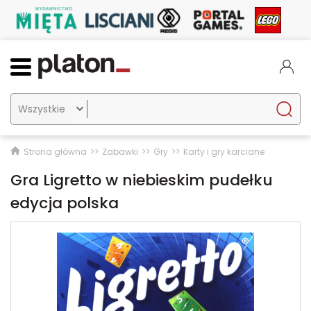

Strona główna
Zabawki
Gry
Karty i gry karciane
Gra Ligretto w niebieskim pudełku
edycja polska