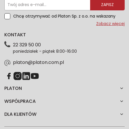
ZAPISZ
Chcę otrzymywać od Platon Sp. z o.o. na wskazany
przeze mnie adres e-mail informacje marketingowe
Zobacz więcej
dotyczące oferty platon.com.pl. Wszelkie informacje
KONTAKT
dotyczące danych osobowych znajdziesz w naszej
Polityce prywatności. Zgodę możesz wycofać w
22 329 50 00
każdym czasie. Wycofanie zgody nie wpłynie na
poniedziałek - piątek 8:00-16:00
zgodność z prawem przetwarzania dokonanego przed
jej wycofaniem.*
platon@platon.com.pl
PLATON
WSPÓŁPRACA
DLA KLIENTÓW