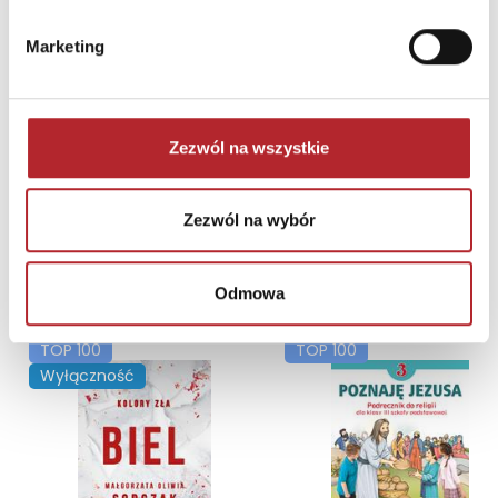
Brak danych
Marketing
Zezwól na wszystkie
Zezwól na wybór
NAJCZĘŚCIEJ KUPOWANE
zobacz więcej
Odmowa
TOP 100
TOP 100
Wyłączność