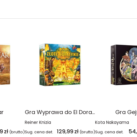
ar
Gra Wyprawa do El Dorado Złote świątynie
Gra Gej
Reiner Knizia
Kota Nakayama
99
zł
129,99
zł
54
(brutto)
Sug. cena det.
(brutto)
Sug. cena det.