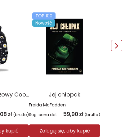
TOP 100
Nowość
Plecak młodzieżowy Coolpack Jerry Daisy Black
Jej chłopak
Freida McFadden
,08
zł
59,90
zł
(brutto)
Sug. cena det.
(brutto)
aby kupić
Zaloguj się, aby kupić