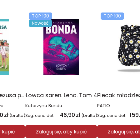
TOP 100
TOP 100
Nowość
Religia Poznaję Jezusa podręcznik dla klasy 3 szkoły podstawowej
Łowca saren. Lena. Tom 4
we
Katarzyna Bonda
PATIO
00
zł
46,90
zł
159
(brutto)
Sug. cena det.
(brutto)
Sug. cena det.
y kupić
Zaloguj się, aby kupić
Zaloguj się, 