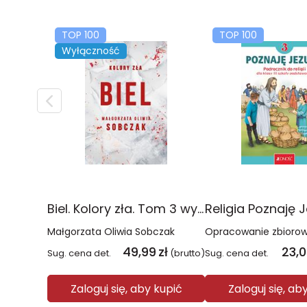
TOP 100
TOP 100
Wyłączność
Biel. Kolory zła. Tom 3 wyd. 2025
Małgorzata Oliwia Sobczak
Opracowanie zbioro
49,99
zł
23,
Sug. cena det.
(brutto)
Sug. cena det.
Zaloguj się, aby kupić
Zaloguj się, ab