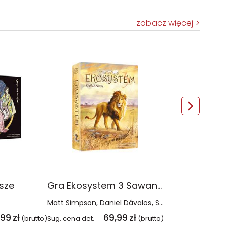
zobacz więcej
sze
Gra Ekosystem 3 Sawanna
Matt Simpson
Daniel Dávalos
Steve Schlepphorst
,99
zł
69,99
zł
(brutto)
Sug. cena det.
(brutto)