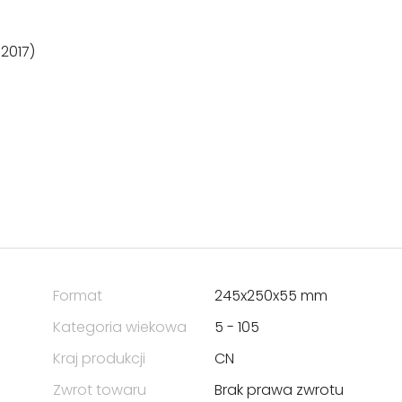
2017)
Format
245x250x55 mm
Kategoria wiekowa
5 - 105
Kraj produkcji
CN
Zwrot towaru
Brak prawa zwrotu