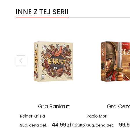
INNE Z TEJ SERII
Gra Bankrut
Gra Cez
Reiner Knizia
Paolo Mori
44,99
zł
99,
Sug. cena det.
(brutto)
Sug. cena det.