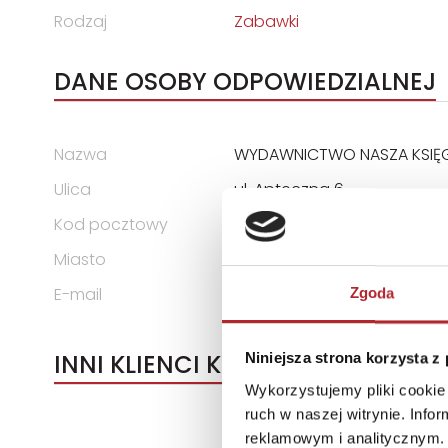
Rodzaj
Zabawki
DANE OSOBY ODPOWIEDZIALNEJ
Nazwa
WYDAWNICTWO NASZA KSIĘGA
Ulica
ul. Apteczna 6
Kod pocztowy
05-075
Miasto
Warszawa-Wesoła
E-mail
gpsr@nk.com.pl
Zgoda
INNI KLIENCI KUPOWALI
Niniejsza strona korzysta z
Wykorzystujemy pliki cookie 
ruch w naszej witrynie. Inf
reklamowym i analitycznym. 