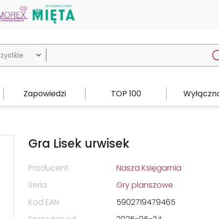

Zapowiedzi
TOP 100
Wyłączno
Gra Lisek urwisek
Producent
Nasza Księgarnia
Seria
Gry planszowe
Kod EAN
5902719479465