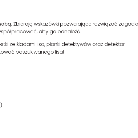
 sobą
. Zbierają wskazówki pozwalające rozwiązać zagadk
ą współpracować, aby go odnaleźć.
tki ze śladami lisa, pionki detektywów oraz detektor –
ikować poszukiwanego lisa!
)