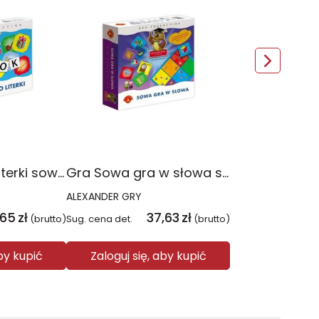
Gra Literka do literki sowa mądra głowa 0373
Gra Sowa gra w słowa sowa mądra głowa 0374
ALEXANDER GRY
,65
zł
37,63
zł
(brutto)
Sug. cena det.
(brutto)
aby kupić
Zaloguj się, aby kupić