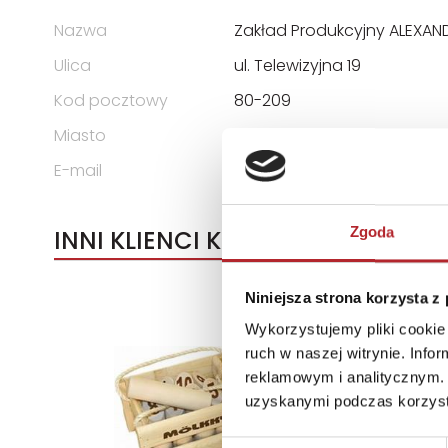
Nazwa
Zakład Produkcyjny ALEXAND
Ulica
ul. Telewizyjna 19
Kod pocztowy
80-209
Miasto
Chwaszczyno
E-mail
alexander@alexander.com.
Zgoda
INNI KLIENCI KUPOWALI
Niniejsza strona korzysta z
Wykorzystujemy pliki cookie 
ruch w naszej witrynie. Inf
reklamowym i analitycznym. 
uzyskanymi podczas korzysta
Wybór