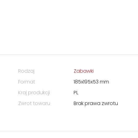
Rodzaj
Zabawki
Format
185x195x53 mm
Kraj produkcji
PL
Zwrot towaru
Brak prawa zwrotu