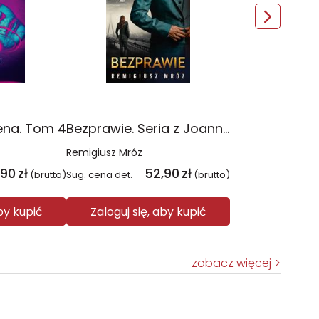
ena. Tom 4
Bezprawie. Seria z Joanną Chyłką. Tom 20
Remigiusz Mróz
,90
zł
52,90
zł
(brutto)
Sug. cena det.
(brutto)
aby kupić
Zaloguj się, aby kupić
zobacz więcej