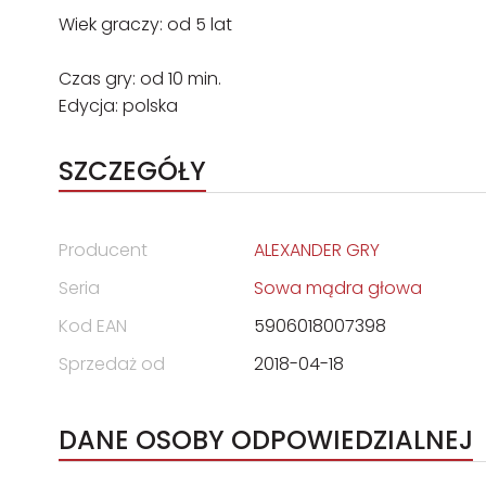
Wiek graczy: od 5 lat
Czas gry: od 10 min.
Edycja: polska
SZCZEGÓŁY
Producent
ALEXANDER GRY
Seria
Sowa mądra głowa
Kod EAN
5906018007398
Sprzedaż od
2018-04-18
DANE OSOBY ODPOWIEDZIALNEJ