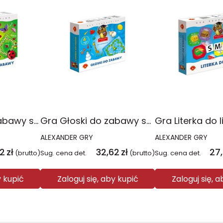
Gra Sylaby do zabawy sowa mądra głowa 0361
Gra Głoski do zabawy sowa mądra głowa 0363
ALEXANDER GRY
ALEXANDER GRY
62
zł
32,62
zł
27
(brutto)
Sug. cena det.
(brutto)
Sug. cena det.
y kupić
Zaloguj się, aby kupić
Zaloguj się, 