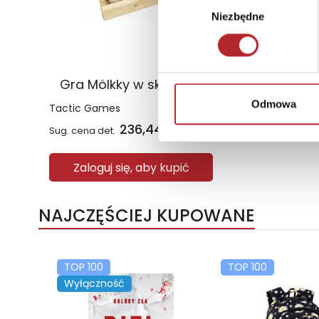
Niezbędne
zgody
Gra Mölkky w skrzynce
Odmowa
Tactic Games
236,44
zł
Sug. cena det.
(brutto)
Zaloguj się, aby kupić
NAJCZĘŚCIEJ KUPOWANE
TOP 100
TOP 100
Wyłączność