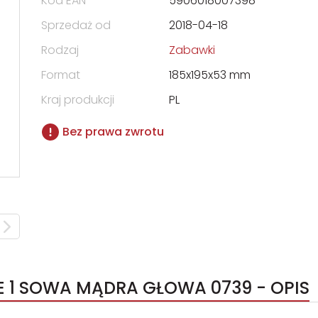
Kod EAN
5906018007398
Sprzedaż od
2018-04-18
Rodzaj
Zabawki
Format
185x195x53 mm
Kraj produkcji
PL
Bez prawa zwrotu
IE 1 SOWA MĄDRA GŁOWA 0739 - OPIS