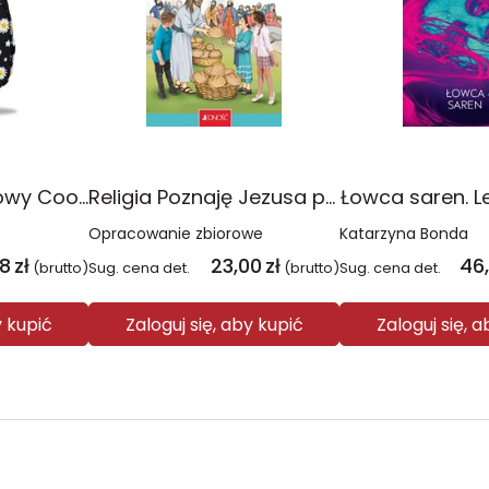
Plecak młodzieżowy Coolpack Jerry Daisy Black
Religia Poznaję Jezusa podręcznik dla klasy 3 szkoły podstawowej
Łowca saren. L
Opracowanie zbiorowe
Katarzyna Bonda
08
zł
23,00
zł
46
(brutto)
Sug. cena det.
(brutto)
Sug. cena det.
y kupić
Zaloguj się, aby kupić
Zaloguj się, 