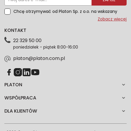
Chcę otrzymywać od Platon Sp. z o.o. na wskazany
przeze mnie adres e-mail informacje marketingowe
Zobacz więcej
dotyczące oferty platon.com.pl. Wszelkie informacje
KONTAKT
dotyczące danych osobowych znajdziesz w naszej
Polityce prywatności. Zgodę możesz wycofać w
22 329 50 00
każdym czasie. Wycofanie zgody nie wpłynie na
poniedziałek - piątek 8:00-16:00
zgodność z prawem przetwarzania dokonanego przed
jej wycofaniem.*
platon@platon.com.pl
PLATON
WSPÓŁPRACA
DLA KLIENTÓW