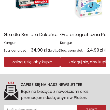
Gra dla Seniora Dokończ przysłowie
Kangur
Kangur
34,90
zł
24,90
zł
Sug. cena det.
(brutto)
Sug. cena det.
(br
Zaloguj się, aby kupić
Zaloguj się, aby kupić
ZAPISZ SIĘ NA NASZ NEWSLETTER
Bądź na bieżąco z nowościami oraz
promocjami dostępnymi w Platon.
ZAPISZ