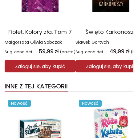
Fiolet. Kolory zła. Tom 7
Święto Karkonoszy
Małgorzata Oliwia Sobczak
Sławek Gortych
59,99
zł
49,99
zł
Sug. cena det.
(brutto)
Sug. cena det.
(br
Zaloguj się, aby kupić
Zaloguj się, aby kupić
INNE Z TEJ KATEGORII
Nowość
Nowość