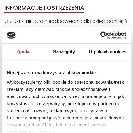
INFORMACJE I OSTRZEŻENIA
OSTRZEŻENIE! Gra nieodpowiednia dla dzieci poniżej 3
lat z uwagi na małe elementy. Istnieje ryzyko
zadławienia. Niestosowanie się do zalecanych
środków ostrożności może prowadzić do uszczerbku
na zdrowiu. Ze względu na zamieszczone informacje
Zgoda
Szczegóły
O plikach cookies
należy zachować pudełko. Zakurzone elementy gry
przecieramy czystą szmatką. Instrukcja znajduje się w
środku pudełka.OSTRZEŻENIE! Gra nieodpowiednia dla
Niniejsza strona korzysta z plików cookie
dzieci poniżej 3 lat z uwagi na małe elementy. Istnieje
Wykorzystujemy pliki cookie do spersonalizowania treści
ryzyko zadławienia. Niestosowanie się do zalecanych
i reklam, aby oferować funkcje społecznościowe i
środków ostrożności może prowadzić do uszczerbku
analizować ruch w naszej witrynie. Informacje o tym, jak
na zdrowiu. Ze względu na zamieszczone informacje
korzystasz z naszej witryny, udostępniamy partnerom
należy zachować pudełko. Zakurzone elementy gry
społecznościowym, reklamowym i analitycznym.
przecieramy czystą szmatką. Instrukcja znajduje się w
Partnerzy mogą połączyć te informacje z innymi danymi
środku pudełka.OSTRZEŻENIE! Gra nieodpowiednia dla
otrzymanymi od Ciebie lub uzyskanymi podczas
dzieci poniżej 3 lat z uwagi na małe elementy. Istnieje
korzystania z ich usług.