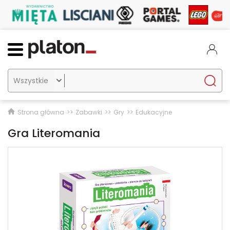

Strona główna
Zabawki
Gry
Edukacyjne
Gra Literomania