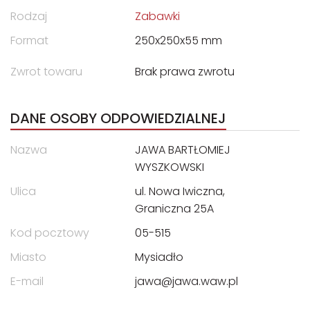
Rodzaj
Zabawki
Format
250x250x55 mm
Zwrot towaru
Brak prawa zwrotu
DANE OSOBY ODPOWIEDZIALNEJ
Nazwa
JAWA BARTŁOMIEJ
WYSZKOWSKI
Ulica
ul. Nowa Iwiczna,
Graniczna 25A
Kod pocztowy
05-515
Miasto
Mysiadło
E-mail
jawa@jawa.waw.pl