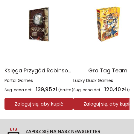
Księga Przygód Robinson Crusoe
Gra Tag Team
Portal Games
Lucky Duck Games
139,95
zł
120,40
zł
Sug. cena det.
(brutto)
Sug. cena det.
(br
Zaloguj się, aby kupić
Zaloguj się, aby kupić
ZAPISZ SIĘ NA NASZ NEWSLETTER