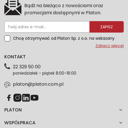
Bądź na bieżąco z nowościami oraz
promocjami dostępnymi w Platon.
ZAPISZ
Chcę otrzymywać od Platon Sp. z o.o. na wskazany
przeze mnie adres e-mail informacje marketingowe
Zobacz więcej
dotyczące oferty platon.com.pl. Wszelkie informacje
KONTAKT
dotyczące danych osobowych znajdziesz w naszej
Polityce prywatności. Zgodę możesz wycofać w
22 329 50 00
każdym czasie. Wycofanie zgody nie wpłynie na
poniedziałek - piątek 8:00-16:00
zgodność z prawem przetwarzania dokonanego przed
jej wycofaniem.*
platon@platon.com.pl
PLATON
WSPÓŁPRACA