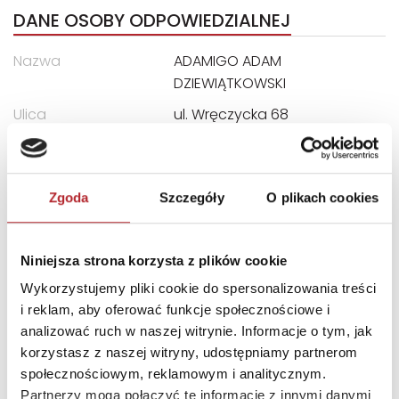
DANE OSOBY ODPOWIEDZIALNEJ
Nazwa
ADAMIGO ADAM
DZIEWIĄTKOWSKI
Ulica
ul. Wręczycka 68
Kod pocztowy
42-202
Miasto
Częstochowa
Zgoda
Szczegóły
O plikach cookies
E-mail
biuro@adamigo.pl
Niniejsza strona korzysta z plików cookie
INNI KLIENCI KUPOWALI
Wykorzystujemy pliki cookie do spersonalizowania treści
i reklam, aby oferować funkcje społecznościowe i
analizować ruch w naszej witrynie. Informacje o tym, jak
korzystasz z naszej witryny, udostępniamy partnerom
społecznościowym, reklamowym i analitycznym.
Partnerzy mogą połączyć te informacje z innymi danymi