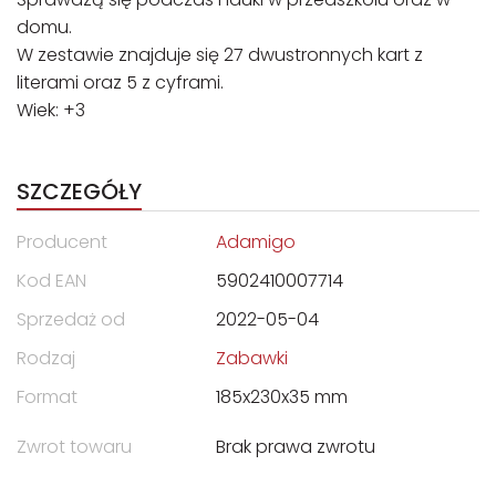
domu.
W zestawie znajduje się 27 dwustronnych kart z
literami oraz 5 z cyframi.
Wiek: +3
SZCZEGÓŁY
Producent
Adamigo
Kod EAN
5902410007714
Sprzedaż od
2022-05-04
Rodzaj
Zabawki
Format
185x230x35 mm
Zwrot towaru
Brak prawa zwrotu