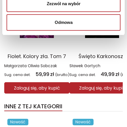
Zezwól na wybór
Odmowa
Fiolet. Kolory zła. Tom 7
Święto Karkonoszy
Małgorzata Oliwia Sobczak
Sławek Gortych
59,99
zł
49,99
zł
Sug. cena det.
(brutto)
Sug. cena det.
(br
Zaloguj się, aby kupić
Zaloguj się, aby kupić
INNE Z TEJ KATEGORII
Nowość
Nowość