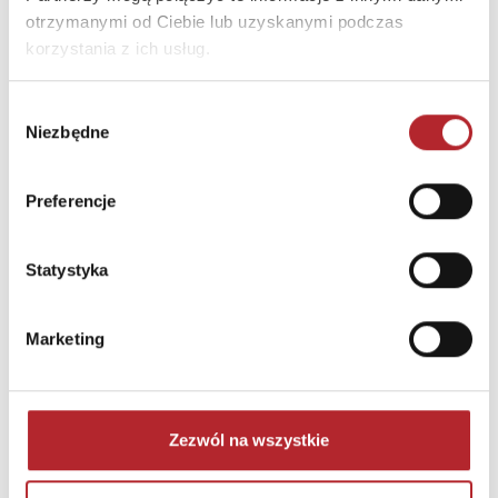
otrzymanymi od Ciebie lub uzyskanymi podczas
korzystania z ich usług.
Wybór
Niezbędne
zgody
Gra Mölkky w skrzynce
Preferencje
Tactic Games
236,44
zł
Sug. cena det.
(brutto)
Statystyka
Zaloguj się, aby kupić
Marketing
NAJCZĘŚCIEJ KUPOWANE
zobacz więcej
TOP 100
TOP 100
Zezwól na wszystkie
Wyłączność
Wyłączność