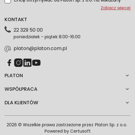
Chcę otrzymywać od Platon Sp. z o.o. na wskazany
przeze mnie adres e-mail informacje marketingowe
Zobacz więcej
dotyczące oferty platon.com.pl. Wszelkie informacje
KONTAKT
dotyczące danych osobowych znajdziesz w naszej
Polityce prywatności. Zgodę możesz wycofać w
22 329 50 00
każdym czasie. Wycofanie zgody nie wpłynie na
poniedziałek - piątek 8:00-16:00
zgodność z prawem przetwarzania dokonanego przed
jej wycofaniem.*
platon@platon.com.pl
PLATON
WSPÓŁPRACA
DLA KLIENTÓW
2026 © Wszelkie prawa zastrzeżone przez
Platon Sp. z o.o.
Powered by
Certusoft