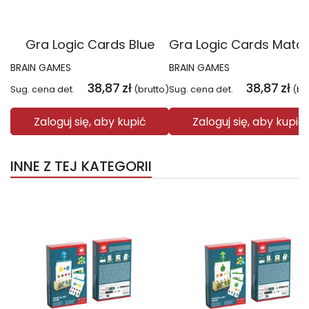
Gra Logic Cards Blue
BRAIN GAMES
BRAIN GAMES
38,87
zł
38,87
zł
Sug. cena det.
(brutto)
Sug. cena det.
(br
Zaloguj się, aby kupić
Zaloguj się, aby kupić
INNE Z TEJ KATEGORII