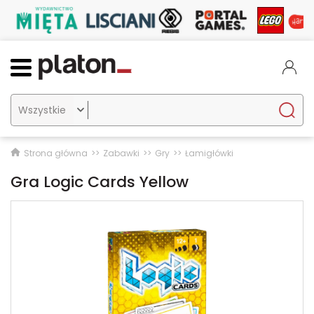

Strona główna
Zabawki
Gry
Łamigłówki
Gra Logic Cards Yellow