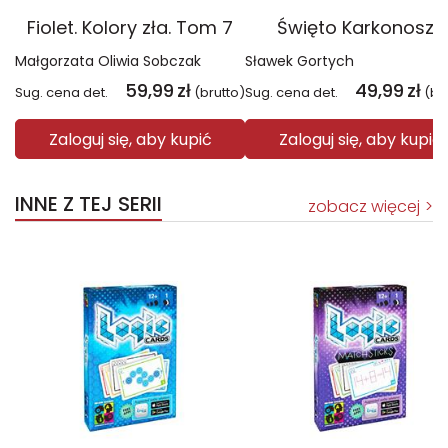
Fiolet. Kolory zła. Tom 7
Święto Karkonoszy
Małgorzata Oliwia Sobczak
Sławek Gortych
59,99
zł
49,99
zł
Sug. cena det.
(brutto)
Sug. cena det.
(br
Zaloguj się, aby kupić
Zaloguj się, aby kupić
INNE Z TEJ SERII
zobacz więcej