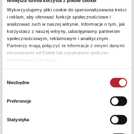
Niniejsza strona korzysta z plików cookie
Miasto
Warszawa
Wykorzystujemy pliki cookie do spersonalizowania treści
i reklam, aby oferować funkcje społecznościowe i
E-mail
bok@granna.pl
analizować ruch w naszej witrynie. Informacje o tym, jak
korzystasz z naszej witryny, udostępniamy partnerom
INNI KLIENCI KUPOWALI
społecznościowym, reklamowym i analitycznym.
Partnerzy mogą połączyć te informacje z innymi danymi
otrzymanymi od Ciebie lub uzyskanymi podczas
korzystania z ich usług.
Wybór
Niezbędne
zgody
Preferencje
Brak danych
Statystyka