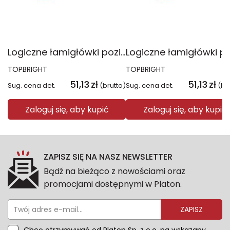
Logiczne łamigłówki poziom ekspert
TOPBRIGHT
TOPBRIGHT
51,13
zł
51,13
zł
Sug. cena det.
(brutto)
Sug. cena det.
(br
Zaloguj się, aby kupić
Zaloguj się, aby kupić
ZAPISZ SIĘ NA NASZ NEWSLETTER
Bądź na bieżąco z nowościami oraz
promocjami dostępnymi w Platon.
ZAPISZ