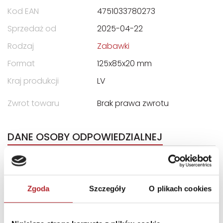
Kod EAN
4751033780273
Sprzedaż od
2025-04-22
Rodzaj
Zabawki
Format
125x85x20 mm
Kraj produkcji
LV
Zwrot towaru
Brak prawa zwrotu
DANE OSOBY ODPOWIEDZIALNEJ
Nazwa
"GRANNA" SPÓŁKA Z
OGRANICZONĄ
ODPOWIEDZIALNOŚCIĄ
Zgoda
Szczegóły
O plikach cookies
Ulica
ul. Edwarda Jelinka 48
Kod pocztowy
01-646