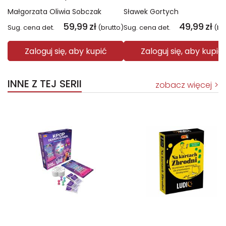
Małgorzata Oliwia Sobczak
Sławek Gortych
59,99
zł
49,99
zł
Sug. cena det.
(brutto)
Sug. cena det.
(br
Zaloguj się, aby kupić
Zaloguj się, aby kupić
INNE Z TEJ SERII
zobacz więcej