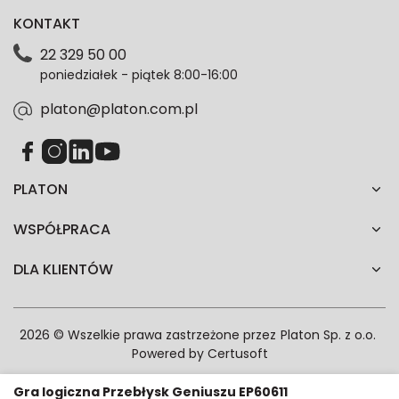
dotyczące oferty platon.com.pl. Wszelkie informacje
KONTAKT
dotyczące danych osobowych znajdziesz w naszej
Polityce prywatności. Zgodę możesz wycofać w
22 329 50 00
każdym czasie. Wycofanie zgody nie wpłynie na
poniedziałek - piątek 8:00-16:00
zgodność z prawem przetwarzania dokonanego przed
jej wycofaniem.*
platon@platon.com.pl
PLATON
WSPÓŁPRACA
DLA KLIENTÓW
2026 © Wszelkie prawa zastrzeżone przez
Platon Sp. z o.o.
Powered by
Certusoft
Gra logiczna Przebłysk Geniuszu EP60611