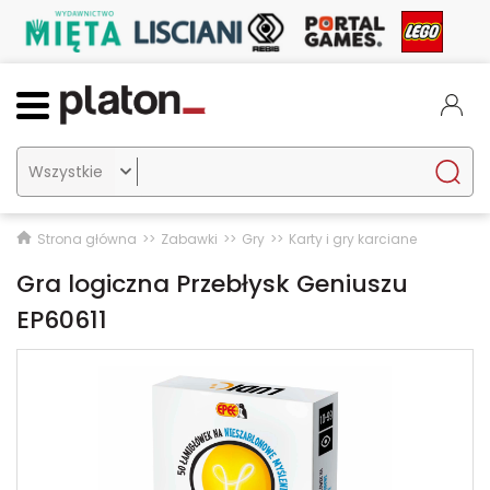

Strona główna
Zabawki
Gry
Karty i gry karciane
Gra logiczna Przebłysk Geniuszu
EP60611