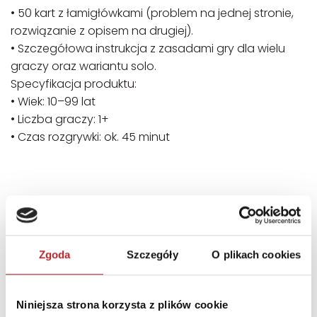
• 50 kart z łamigłówkami (problem na jednej stronie,
rozwiązanie z opisem na drugiej).
• Szczegółowa instrukcja z zasadami gry dla wielu
graczy oraz wariantu solo.
Specyfikacja produktu:
• Wiek: 10–99 lat
• Liczba graczy: 1+
• Czas rozgrywki: ok. 45 minut
SZCZEGÓŁY
Producent
Epee
Zgoda
Szczegóły
O plikach cookies
Seria
GRY
Kod EAN
5905896606112
Niniejsza strona korzysta z plików cookie
Sprzedaż od
2026-07-09