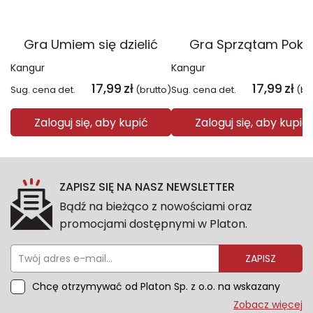
Gra Umiem się dzielić
Gra Sprzątam Pokó
Kangur
Kangur
17,99
zł
17,99
zł
Sug. cena det.
(brutto)
Sug. cena det.
(br
Zaloguj się, aby kupić
Zaloguj się, aby kupić
ZAPISZ SIĘ NA NASZ NEWSLETTER
Bądź na bieżąco z nowościami oraz
promocjami dostępnymi w Platon.
ZAPISZ
Chcę otrzymywać od Platon Sp. z o.o. na wskazany
przeze mnie adres e-mail informacje marketingowe
Zobacz więcej