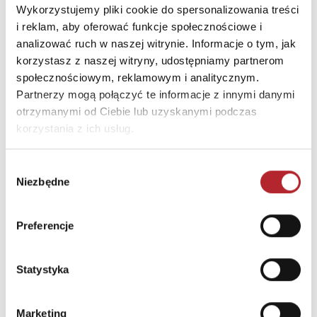
Wykorzystujemy pliki cookie do spersonalizowania treści
Rodzaj
Zabawki
i reklam, aby oferować funkcje społecznościowe i
Format
133x95x22 mm
analizować ruch w naszej witrynie. Informacje o tym, jak
korzystasz z naszej witryny, udostępniamy partnerom
Kategoria wiekowa
10+
społecznościowym, reklamowym i analitycznym.
Kraj produkcji
CN
Partnerzy mogą połączyć te informacje z innymi danymi
otrzymanymi od Ciebie lub uzyskanymi podczas
Zwrot towaru
Brak prawa zwrotu
korzystania z ich usług.
Wybór
DANE OSOBY ODPOWIEDZIALNEJ
Niezbędne
zgody
Nazwa
"EPEE POLSKA" SPÓŁKA Z
OGRANICZONĄ
Preferencje
ODPOWIEDZIALNOŚCIĄ
Ulica
al. Bohaterów Warszawy
Statystyka
15-16
Kod pocztowy
70-370
Marketing