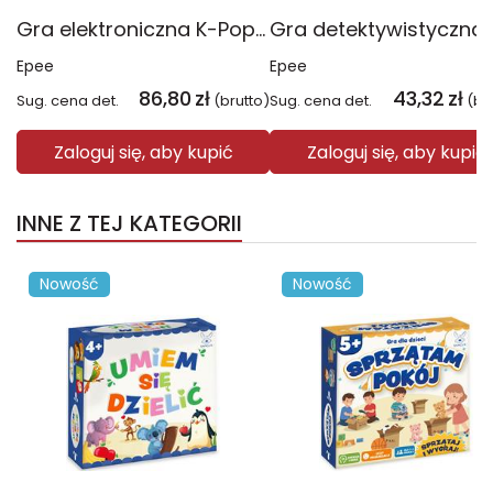
Gra elektroniczna K-Pop Demon Hunters Skaner Szczerości EP60739
Epee
Epee
86,80
zł
43,32
zł
Sug. cena det.
(brutto)
Sug. cena det.
(br
Zaloguj się, aby kupić
Zaloguj się, aby kupić
INNE Z TEJ KATEGORII
Nowość
Nowość